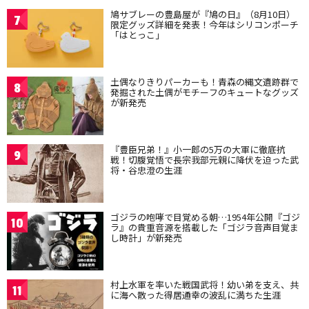
鳩サブレーの豊島屋が『鳩の日』（8月10日）
7
限定グッズ詳細を発表！今年はシリコンポーチ
「はとっこ」
土偶なりきりパーカーも！青森の縄文遺跡群で
8
発掘された土偶がモチーフのキュートなグッズ
が新発売
『豊臣兄弟！』小一郎の5万の大軍に徹底抗
9
戦！切腹覚悟で長宗我部元親に降伏を迫った武
将・谷忠澄の生涯
ゴジラの咆哮で目覚める朝…1954年公開『ゴジ
10
ラ』の貴重音源を搭載した「ゴジラ音声目覚ま
し時計」が新発売
村上水軍を率いた戦国武将！幼い弟を支え、共
11
に海へ散った得居通幸の波乱に満ちた生涯