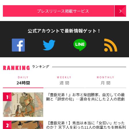
プレスリリース掲載サービス
公式アカウントで最新情報ゲット！
ランキング
RANKING
DAILY
WEEKLY
MONTHLY
24時間
週 間
月 間
『豊臣兄弟！』お市と柴田勝家、自刃しての最
1
期と「辞世の句」…運命を共にした２人の悲劇
【豊臣兄弟！】秀吉は本当に「女狂い」だった
2
のか？ 天下人を彩った11人の側室たちを時系列