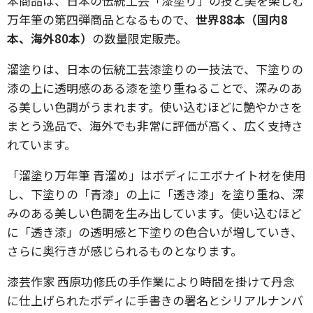
本商品は、日本の伝統工芸「漆塗り」の技と美を楽しむ
万年筆の第四弾商品となるもので、
世界88本（国内8
本、海外80本）
の数量限定販売。
溜塗りは、日本の伝統工芸漆塗りの一技法で、下塗りの
漆の上に透明感のある漆を塗り重ねることで、深みのあ
る美しい色調がうまれます。使い込むほどに艶やかさを
まとう逸品で、海外でも非常に評価が高く、広く支持さ
れています。
「溜塗り万年筆 青溜め」はボディにエボナイト材を使用
し、下塗りの「青漆」の上に「透き漆」を塗り重ね、深
みのある美しい色調を生み出しています。使い込むほど
に「透き漆」の透明感と下塗りの色合いが増していき、
さらに奥行きが感じられるものとなります。
漆芸作家 西原功修氏の手作業により時間を掛けて丹念
に仕上げられたボディに手書きの署名とシリアルナンバ