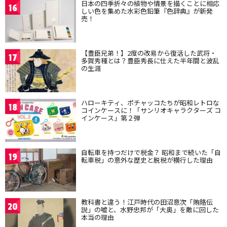
日本の四季折々の植物や情景を描くことに相応
16
しい色を集めた水彩色鉛筆『色辞典』が新発
売！
【豊臣兄弟！】2度の改易から復活した武将・
17
多賀秀種とは？豊臣秀長に仕えた半年間と波乱
の生涯
ハローキティ、ポチャッコたちが昭和レトロな
18
コインケースに！「サンリオキャラクターズ コ
インケース」第２弾
自転車を持つだけで税金？ 昭和まで続いた「自
19
転車税」の意外な歴史と脱税が横行した理由
教科書と違う！江戸時代の田沼意次「賄賂伝
20
説」の嘘と、水野忠邦が「大奥」を敵に回した
本当の理由