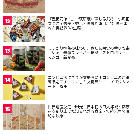
『豊臣兄弟！』で萩原護が演じる武将・小堀正
12
次とは？秀長・秀吉・家康が重用、“出家を重
ねた実務派”の生涯
しっかり抹茶の味わい、さらに果実の香りも楽
13
しめる「無糖フレーバー抹茶」ストロベリー、
マンゴー新発売
コンビニおにぎりが文房具に！コンビニの定番
14
商品をモチーフにした文房具シリーズ『ジムマ
ート』誕生
世界遺産決定で脚光！日本初の巨大都城・藤原
15
京を創り上げた知られざる女帝・持統天皇の凄
絶な執念