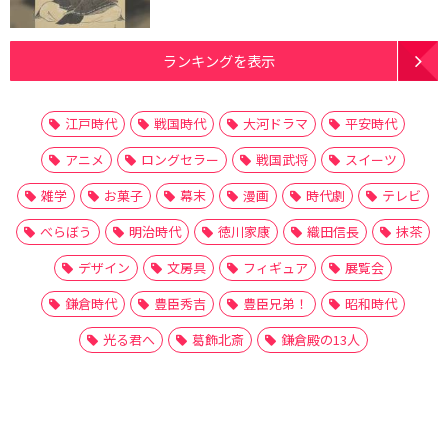
ランキングを表示
江戸時代
戦国時代
大河ドラマ
平安時代
アニメ
ロングセラー
戦国武将
スイーツ
雑学
お菓子
幕末
漫画
時代劇
テレビ
べらぼう
明治時代
徳川家康
織田信長
抹茶
デザイン
文房具
フィギュア
展覧会
鎌倉時代
豊臣秀吉
豊臣兄弟！
昭和時代
光る君へ
葛飾北斎
鎌倉殿の13人