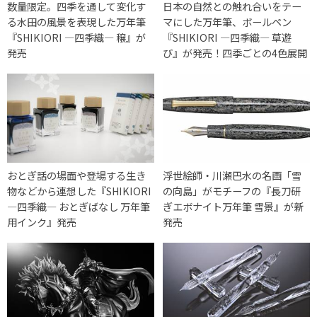
数量限定。四季を通して変化す
日本の自然との触れ合いをテー
る水田の風景を表現した万年筆
マにした万年筆、ボールペン
『SHIKIORI ―四季織― 穣』が
『SHIKIORI ―四季織― 草遊
発売
び』が発売！四季ごとの4色展開
おとぎ話の場面や登場する生き
浮世絵師・川瀬巴水の名画「雪
物などから連想した『SHIKIORI
の向島」がモチーフの『長刀研
―四季織― おとぎばなし 万年筆
ぎエボナイト万年筆 雪景』が新
用インク』発売
発売