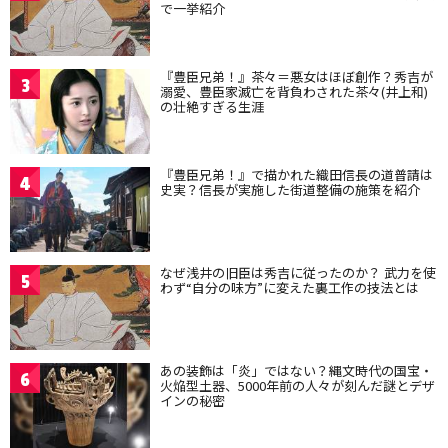
で一挙紹介
『豊臣兄弟！』茶々＝悪女はほぼ創作？秀吉が
3
溺愛、豊臣家滅亡を背負わされた茶々(井上和)
の壮絶すぎる生涯
『豊臣兄弟！』で描かれた織田信長の道普請は
4
史実？信長が実施した街道整備の施策を紹介
なぜ浅井の旧臣は秀吉に従ったのか？ 武力を使
5
わず“自分の味方”に変えた裏工作の技法とは
あの装飾は「炎」ではない？縄文時代の国宝・
6
火焔型土器、5000年前の人々が刻んだ謎とデザ
インの秘密