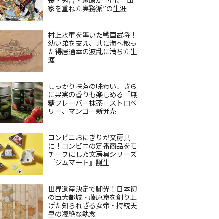
家を重ねた実務派”の生涯
村上水軍を率いた戦国武将！
幼い弟を支え、共に海へ散っ
た得居通幸の波乱に満ちた生
涯
しっかり抹茶の味わい、さら
に果実の香りも楽しめる「無
糖フレーバー抹茶」ストロベ
リー、マンゴー新発売
コンビニおにぎりが文房具
に！コンビニの定番商品をモ
チーフにした文房具シリーズ
『ジムマート』誕生
世界遺産決定で脚光！日本初
の巨大都城・藤原京を創り上
げた知られざる女帝・持統天
皇の凄絶な執念