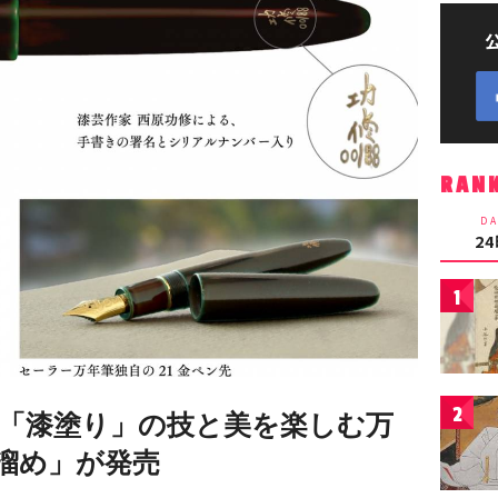
RAN
DA
2
1
2
芸「漆塗り」の技と美を楽しむ万
溜め」が発売