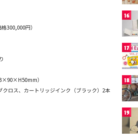
16
300,000円）
17
り
×90×H50mm）
18
ングクロス、カートリッジインク（ブラック）2本
19