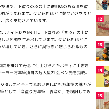
一技法で、下塗りの漆の上に透明感のある漆を塗
色調がうまれます。使い込むほどに艶やかさをまと
12
く、広く支持されています。
エボナイト材を使用し、下塗りの「青漆」の上に
美しい色調を生み出しています。使い込むほどに
13
いが増していき、さらに奥行きが感じられるもの
時間を掛けて丹念に仕上げられたボディに手書き
14
ーラー万年筆独自の超大型21 金ペン先を搭載。
デジタルネイティブな若い世代にも万年筆の魅力が
年筆として「溜塗り万年筆 青溜め」を検討してみ
15