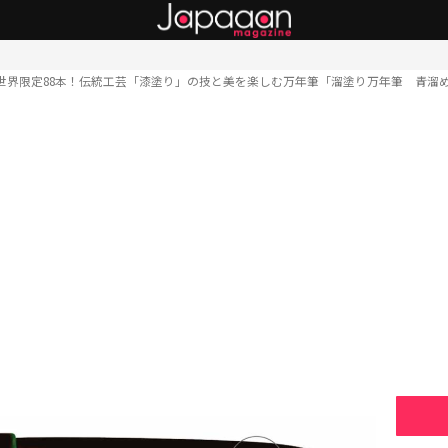
世界限定88本！伝統工芸「漆塗り」の技と美を楽しむ万年筆「溜塗り万年筆 青溜