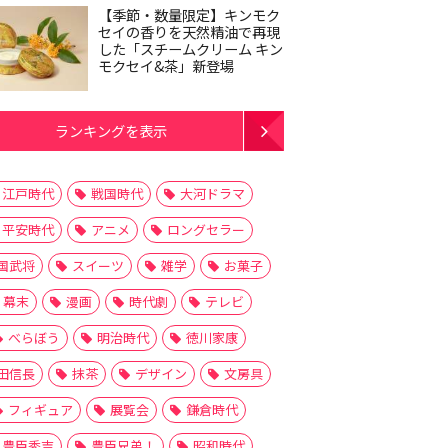
【季節・数量限定】キンモク
セイの香りを天然精油で再現
した「スチームクリーム キン
モクセイ&茶」新登場
ランキングを表示
江戸時代
戦国時代
大河ドラマ
平安時代
アニメ
ロングセラー
国武将
スイーツ
雑学
お菓子
幕末
漫画
時代劇
テレビ
べらぼう
明治時代
徳川家康
田信長
抹茶
デザイン
文房具
フィギュア
展覧会
鎌倉時代
豊臣秀吉
豊臣兄弟！
昭和時代