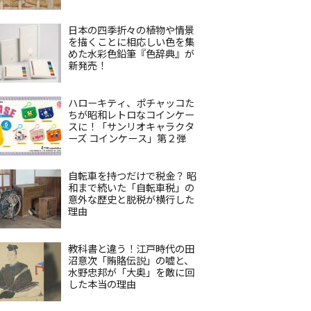
日本の四季折々の植物や情景
を描くことに相応しい色を集
めた水彩色鉛筆『色辞典』が
新発売！
ハローキティ、ポチャッコた
ちが昭和レトロなコインケー
スに！「サンリオキャラクタ
ーズ コインケース」第２弾
自転車を持つだけで税金？ 昭
和まで続いた「自転車税」の
意外な歴史と脱税が横行した
理由
教科書と違う！江戸時代の田
沼意次「賄賂伝説」の嘘と、
水野忠邦が「大奥」を敵に回
した本当の理由