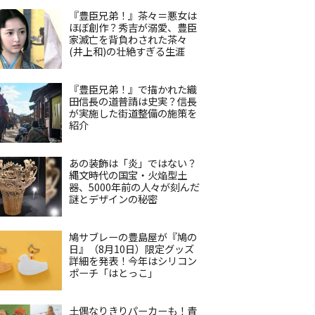
『豊臣兄弟！』茶々＝悪女は
ほぼ創作？秀吉が溺愛、豊臣
家滅亡を背負わされた茶々
(井上和)の壮絶すぎる生涯
『豊臣兄弟！』で描かれた織
田信長の道普請は史実？信長
が実施した街道整備の施策を
紹介
あの装飾は「炎」ではない？
縄文時代の国宝・火焔型土
器、5000年前の人々が刻んだ
謎とデザインの秘密
鳩サブレーの豊島屋が『鳩の
日』（8月10日）限定グッズ
詳細を発表！今年はシリコン
ポーチ「はとっこ」
土偶なりきりパーカーも！青