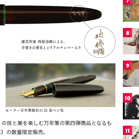
7
8
9
10
」の技と美を楽しむ万年筆の第四弾商品となるも
11
本）
の数量限定販売。