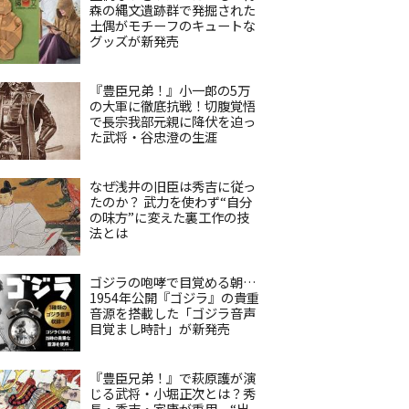
森の縄文遺跡群で発掘された
土偶がモチーフのキュートな
グッズが新発売
『豊臣兄弟！』小一郎の5万
の大軍に徹底抗戦！切腹覚悟
で長宗我部元親に降伏を迫っ
た武将・谷忠澄の生涯
なぜ浅井の旧臣は秀吉に従っ
たのか？ 武力を使わず“自分
の味方”に変えた裏工作の技
法とは
ゴジラの咆哮で目覚める朝…
1954年公開『ゴジラ』の貴重
音源を搭載した「ゴジラ音声
目覚まし時計」が新発売
『豊臣兄弟！』で萩原護が演
じる武将・小堀正次とは？秀
長・秀吉・家康が重用、“出