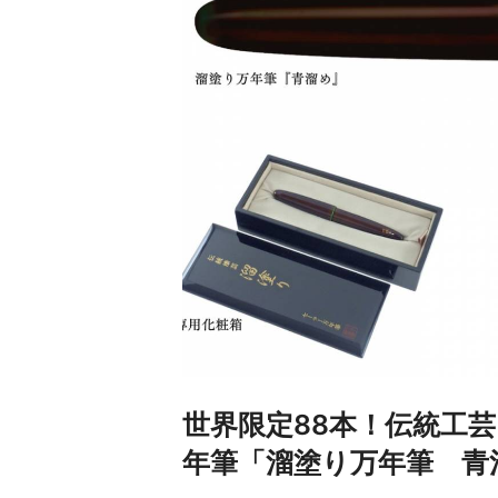
世界限定88本！伝統工
年筆「溜塗り万年筆 青