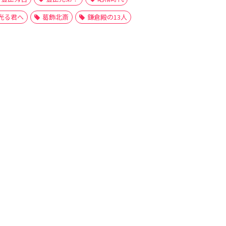
光る君へ
葛飾北斎
鎌倉殿の13人