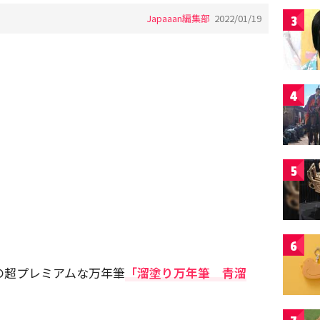
Japaaan編集部
2022/01/19
3
4
5
6
の超プレミアムな万年筆
「溜塗り万年筆 青溜