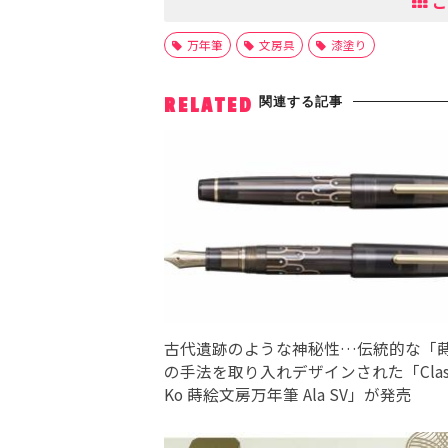
こ
万年筆
文房具
漆塗り
関連する記事
RELATED
古代遺跡のような神秘性…伝統的な「
の手法を取り入れデザインされた「Class
Ko 蒔絵文房万年筆 Ala SV」が発売