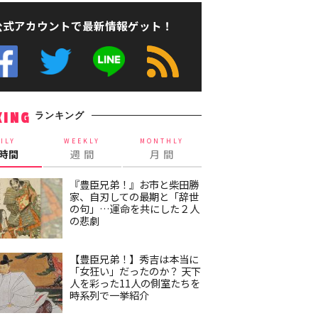
公式アカウントで最新情報ゲット！
ランキング
KING
ILY
WEEKLY
MONTHLY
4時間
週 間
月 間
『豊臣兄弟！』お市と柴田勝
家、自刃しての最期と「辞世
の句」…運命を共にした２人
の悲劇
【豊臣兄弟！】秀吉は本当に
「女狂い」だったのか？ 天下
人を彩った11人の側室たちを
時系列で一挙紹介