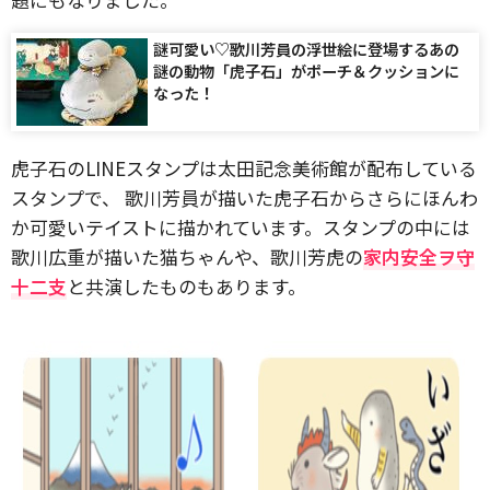
謎可愛い♡歌川芳員の浮世絵に登場するあの
謎の動物「虎子石」がポーチ＆クッションに
なった！
虎子石のLINEスタンプは太田記念美術館が配布している
スタンプで、 歌川芳員が描いた虎子石からさらにほんわ
か可愛いテイストに描かれています。スタンプの中には
歌川広重が描いた猫ちゃんや、歌川芳虎の
家内安全ヲ守
十二支
と共演したものもあります。