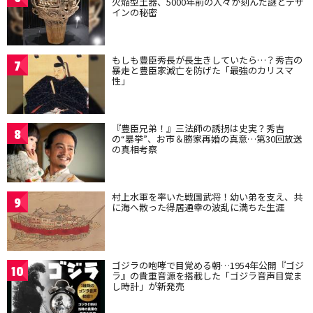
火焔型土器、5000年前の人々が刻んだ謎とデザ
インの秘密
もしも豊臣秀長が長生きしていたら…？秀吉の
7
暴走と豊臣家滅亡を防げた「最強のカリスマ
性」
『豊臣兄弟！』三法師の誘拐は史実？秀吉
8
の“暴挙”、お市＆勝家再婚の真意…第30回放送
の真相考察
村上水軍を率いた戦国武将！幼い弟を支え、共
9
に海へ散った得居通幸の波乱に満ちた生涯
ゴジラの咆哮で目覚める朝…1954年公開『ゴジ
10
ラ』の貴重音源を搭載した「ゴジラ音声目覚ま
し時計」が新発売