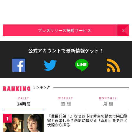
プレスリリース掲載サービス
公式アカウントで最新情報ゲット！
ランキング
RANKING
DAILY
WEEKLY
MONTHLY
24時間
週 間
月 間
『豊臣兄弟！』なぜお市は秀吉の勧めで柴田勝
1
家と再婚した？悲劇に繋がる「真相」を史料と
伏線から探る