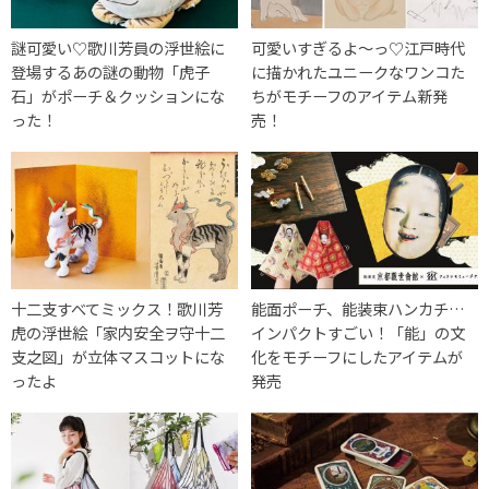
謎可愛い♡歌川芳員の浮世絵に
可愛いすぎるよ〜っ♡江戸時代
登場するあの謎の動物「虎子
に描かれたユニークなワンコた
石」がポーチ＆クッションにな
ちがモチーフのアイテム新発
った！
売！
十二支すべてミックス！歌川芳
能面ポーチ、能装束ハンカチ…
虎の浮世絵「家内安全ヲ守十二
インパクトすごい！「能」の文
支之図」が立体マスコットにな
化をモチーフにしたアイテムが
ったよ
発売