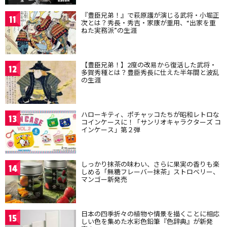
『豊臣兄弟！』で萩原護が演じる武将・小堀正
11
次とは？秀長・秀吉・家康が重用、“出家を重
ねた実務派”の生涯
【豊臣兄弟！】2度の改易から復活した武将・
12
多賀秀種とは？豊臣秀長に仕えた半年間と波乱
の生涯
ハローキティ、ポチャッコたちが昭和レトロな
13
コインケースに！「サンリオキャラクターズ コ
インケース」第２弾
しっかり抹茶の味わい、さらに果実の香りも楽
14
しめる「無糖フレーバー抹茶」ストロベリー、
マンゴー新発売
日本の四季折々の植物や情景を描くことに相応
15
しい色を集めた水彩色鉛筆『色辞典』が新発