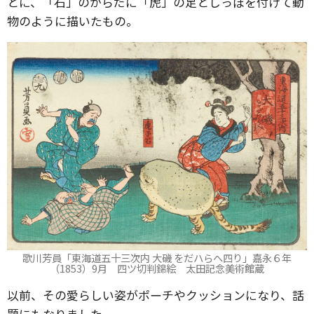
とに、「石」のからだに「虎」の足としっぽを付けて動
物のように描いたもの。
歌川芳員「東海道五十三次内 大磯 をだハらへ四り」嘉永６年
（1853）9月 四ツ切判錦絵 太田記念美術館蔵
以前、その愛らしい姿がポーチやクッションになり、話
題にもなりました。