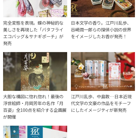
完全変態を表現。蝶の神秘的な
日本文学の香り。江戸川乱歩、
美しさを再現した「バタフライ
谷崎潤一郎らの探偵小説の世界
エコバッグ＆サナギポーチ」が
をイメージしたお香が発売！
発売
大胆な構図に惚れ惚れ！最後の
江戸川乱歩、中島敦…日本近現
浮世絵師・月岡芳年の名作「月
代文学の文豪の作品をモチーフ
百姿」全100点を紹介する企画展
にしたイメージティが新発売
が開催