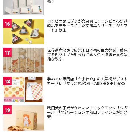
売！
コンビニおにぎりが文房具に！コンビニの定番
16
商品をモチーフにした文房具シリーズ『ジムマ
ート』誕生
世界遺産決定で脚光！日本初の巨大都城・藤原
17
京を創り上げた知られざる女帝・持統天皇の凄
絶な執念
手ぬぐい専門店「かまわぬ」の人気柄がポスト
18
カードに『かまわぬ POSTCARD BOOK』発売
秋田犬の子犬がかわいい！ヨックモック「シガ
19
ール」地域バージョンの秋田デザイン缶が新発
売