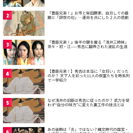
『豊臣兄弟！』お市と柴田勝家、自刃しての最
2
期と「辞世の句」…運命を共にした２人の悲劇
『豊臣兄弟！』後半の鍵を握る「浅井三姉妹」
3
茶々・初・江——秀吉に翻弄された波乱の生涯
【豊臣兄弟！】秀吉は本当に「女狂い」だった
4
のか？ 天下人を彩った11人の側室たちを時系列
で一挙紹介
なぜ浅井の旧臣は秀吉に従ったのか？ 武力を使
5
わず“自分の味方”に変えた裏工作の技法とは
あの装飾は「炎」ではない？縄文時代の国宝・
6