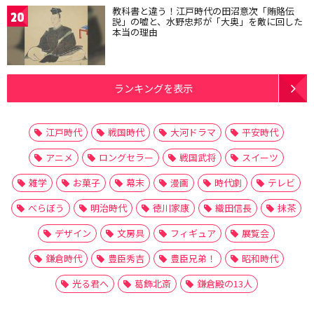
教科書と違う！江戸時代の田沼意次「賄賂伝
20
説」の嘘と、水野忠邦が「大奥」を敵に回した
本当の理由
ランキングを表示
江戸時代
戦国時代
大河ドラマ
平安時代
アニメ
ロングセラー
戦国武将
スイーツ
雑学
お菓子
幕末
漫画
時代劇
テレビ
べらぼう
明治時代
徳川家康
織田信長
抹茶
デザイン
文房具
フィギュア
展覧会
鎌倉時代
豊臣秀吉
豊臣兄弟！
昭和時代
光る君へ
葛飾北斎
鎌倉殿の13人