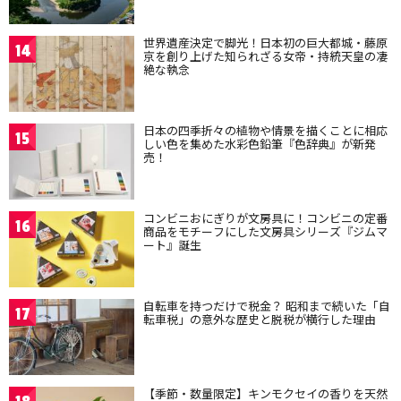
世界遺産決定で脚光！日本初の巨大都城・藤原
14
京を創り上げた知られざる女帝・持統天皇の凄
絶な執念
日本の四季折々の植物や情景を描くことに相応
15
しい色を集めた水彩色鉛筆『色辞典』が新発
売！
コンビニおにぎりが文房具に！コンビニの定番
16
商品をモチーフにした文房具シリーズ『ジムマ
ート』誕生
自転車を持つだけで税金？ 昭和まで続いた「自
17
転車税」の意外な歴史と脱税が横行した理由
【季節・数量限定】キンモクセイの香りを天然