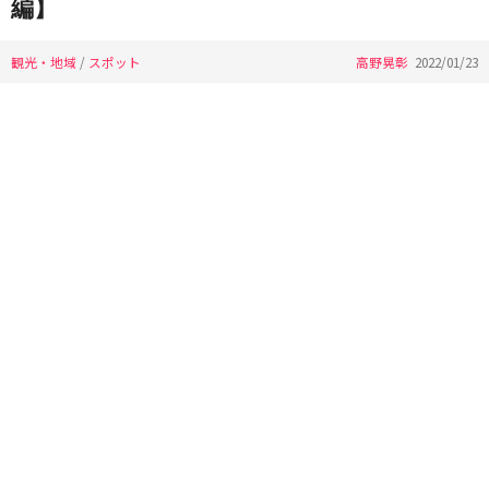
編】
観光・地域
/
スポット
高野晃彰
2022/01/23