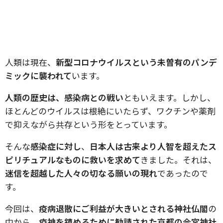
人類は現在、
新型コロナウイルスという未曽有のパンデ
ミックに襲われて
います。
人類の歴史は、感染病との戦い
ともいえます。しかし、
ほとんどのウイルスは根絶にいたらず、ワクチンや薬剤
で抑えながら共存という形をとっています。
そんな
感染症に対し
、
日本人は古来より人智を超えたス
ピリチュアルなものに救いを求めて
きました。それは、
迷信を超越した人々の切なる願いの現れ
であったので
す。
今回は、
疫病退散にご利益が大きいとされる神社仏閣
の
中から、
疫神を鎮めるために勧請された京都の今宮神社