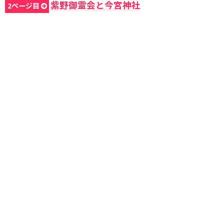
紫野御霊会と今宮神社
2ページ目