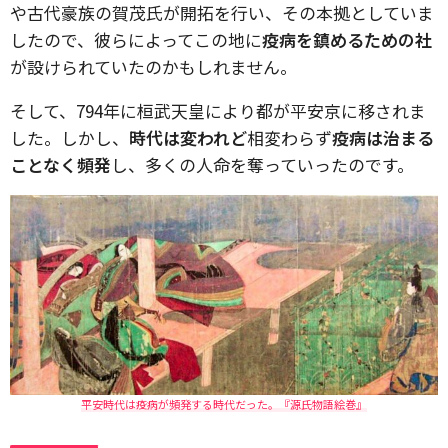
や古代豪族の賀茂氏が開拓を行い、その本拠としていま
したので、彼らによってこの地に
疫病を鎮めるための社
が設けられていたのかもしれません。
そして、794年に桓武天皇により都が平安京に移されま
した。しかし、
時代は変われど
相変わらず
疫病は治まる
ことなく頻発
し、多くの人命を奪っていったのです。
平安時代は疫病が頻発する時代だった。『源氏物語絵巻』