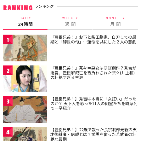
ランキング
RANKING
DAILY
WEEKLY
MONTHLY
24時間
週 間
月 間
『豊臣兄弟！』お市と柴田勝家、自刃しての最
1
期と「辞世の句」…運命を共にした２人の悲劇
『豊臣兄弟！』茶々＝悪女はほぼ創作？秀吉が
2
溺愛、豊臣家滅亡を背負わされた茶々(井上和)
の壮絶すぎる生涯
【豊臣兄弟！】秀吉は本当に「女狂い」だった
3
のか？ 天下人を彩った11人の側室たちを時系列
で一挙紹介
【豊臣兄弟！】22歳で散った長宗我部元親の天
4
才後継者・信親とは？武勇を奮った若武者の壮
絶な最期