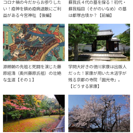
コロナ禍の今だからお参りした
蘇我氏４代の墓を探る！初代・
い！疫神を鎮め疫病退散にご利
蘇我稲目（そがのいなめ）の墓
益がある今宮神社 【後編】
は都塚古墳か？【前編】
源頼朝の先祖と死闘を演じた藤
学問大好きの徳川家康は出版人
原経清（奥州藤原氏祖）の壮絶
だった！家康が用いた木活字が
な生涯【その１】
残る京都の寺院「圓光寺」。
【どうする家康】