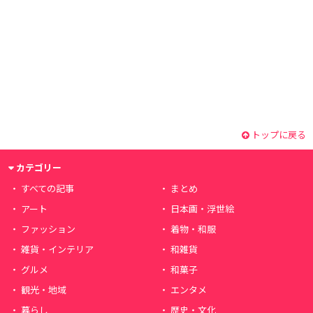
トップに戻る
カテゴリー
すべての記事
まとめ
アート
日本画・浮世絵
ファッション
着物・和服
雑貨・インテリア
和雑貨
グルメ
和菓子
観光・地域
エンタメ
暮らし
歴史・文化