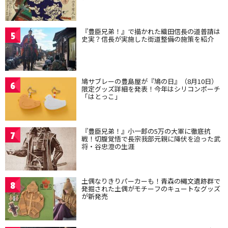
『豊臣兄弟！』で描かれた織田信長の道普請は
5
史実？信長が実施した街道整備の施策を紹介
鳩サブレーの豊島屋が『鳩の日』（8月10日）
6
限定グッズ詳細を発表！今年はシリコンポーチ
「はとっこ」
『豊臣兄弟！』小一郎の5万の大軍に徹底抗
7
戦！切腹覚悟で長宗我部元親に降伏を迫った武
将・谷忠澄の生涯
土偶なりきりパーカーも！青森の縄文遺跡群で
8
発掘された土偶がモチーフのキュートなグッズ
が新発売