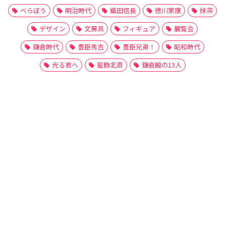
べらぼう
明治時代
織田信長
徳川家康
抹茶
デザイン
文房具
フィギュア
展覧会
鎌倉時代
豊臣秀吉
豊臣兄弟！
昭和時代
光る君へ
葛飾北斎
鎌倉殿の13人