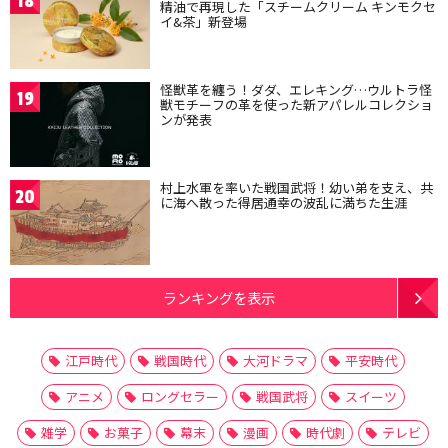
18
精油で再現した「スチームクリーム キンモクセ
イ&茶」新登場
怪獣革を纏う！ダダ、エレキング…ウルトラ怪
19
獣モチーフの革を使った新アパレルコレクショ
ンが発表
村上水軍を率いた戦国武将！幼い弟を支え、共
20
に海へ散った得居通幸の波乱に満ちた生涯
ランキングを表示
江戸時代
戦国時代
大河ドラマ
平安時代
アニメ
ロングセラー
戦国武将
スイーツ
雑学
お菓子
幕末
漫画
時代劇
テレビ