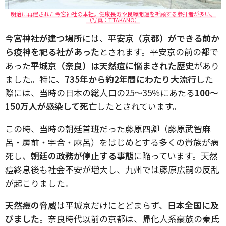
明治に再建された今宮神社の本社。健康長寿や良縁開運を祈願する参拝者が多い。
（写真：T.TAKANO）
今宮神社が建つ場所
には、
平安京（京都）ができる前か
ら疫神を祀る社があった
とされます。平安京の前の都で
あった
平城京（奈良）は天然痘に悩まされた歴史
があり
ました。特に、
735年から約2年間にわたり大流行
した
際には、当時の日本の総人口の25～35％にあたる
100～
150万人が感染して死亡
したとされています。
この時、当時の朝廷首班だった藤原四卿（藤原武智麻
呂・房前・宇合・麻呂）をはじめとする多くの貴族が病
死し、
朝廷の政務が停止する事態
に陥っています。天然
痘終息後も社会不安が増大し、九州では藤原広嗣の反乱
が起こりました。
天然痘の脅威
は平城京だけにとどまらず、
日本全国に及
びました
。奈良時代以前の京都は、帰化人系豪族の秦氏