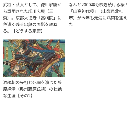
武将・茶人として、徳川家康か
なんと2000年も咲き続ける桜！
ら重用された細川忠興（三
「山高神代桜」（山梨県北杜
斎）。京都大徳寺「高桐院」に
市）が今年も元気に満開を迎え
色濃く残る忠興の面影を訪ね
た
る。【どうする家康】
源頼朝の先祖と死闘を演じた藤
原経清（奥州藤原氏祖）の壮絶
な生涯【その2】