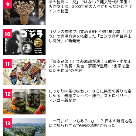
あの装飾は「炎」ではない？縄文時代の国宝・
9
火焔型土器、5000年前の人々が刻んだ謎とデザ
インの秘密
ゴジラの咆哮で目覚める朝…1954年公開『ゴジ
10
ラ』の貴重音源を搭載した「ゴジラ音声目覚ま
し時計」が新発売
『豊臣兄弟！』で萩原護が演じる武将・小堀正
11
次とは？秀長・秀吉・家康が重用、“出家を重
ねた実務派”の生涯
しっかり抹茶の味わい、さらに果実の香りも楽
12
しめる「無糖フレーバー抹茶」ストロベリー、
マンゴー新発売
「一口」が「いもあらい」！？ 日本の難読地名
13
には知られざる“名前の法則”があった