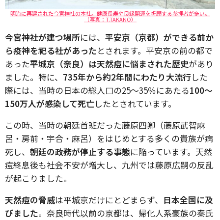
明治に再建された今宮神社の本社。健康長寿や良縁開運を祈願する参拝者が多い。
（写真：T.TAKANO）
今宮神社が建つ場所
には、
平安京（京都）ができる前か
ら疫神を祀る社があった
とされます。平安京の前の都で
あった
平城京（奈良）は天然痘に悩まされた歴史
があり
ました。特に、
735年から約2年間にわたり大流行
した
際には、当時の日本の総人口の25～35％にあたる
100～
150万人が感染して死亡
したとされています。
この時、当時の朝廷首班だった藤原四卿（藤原武智麻
呂・房前・宇合・麻呂）をはじめとする多くの貴族が病
死し、
朝廷の政務が停止する事態
に陥っています。天然
痘終息後も社会不安が増大し、九州では藤原広嗣の反乱
が起こりました。
天然痘の脅威
は平城京だけにとどまらず、
日本全国に及
びました
。奈良時代以前の京都は、帰化人系豪族の秦氏