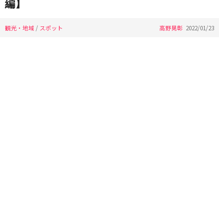
編】
観光・地域
/
スポット
高野晃彰
2022/01/23