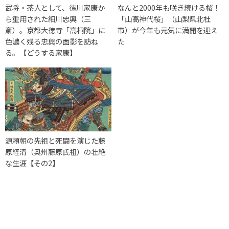
武将・茶人として、徳川家康か
なんと2000年も咲き続ける桜！
ら重用された細川忠興（三
「山高神代桜」（山梨県北杜
斎）。京都大徳寺「高桐院」に
市）が今年も元気に満開を迎え
色濃く残る忠興の面影を訪ね
た
る。【どうする家康】
源頼朝の先祖と死闘を演じた藤
原経清（奥州藤原氏祖）の壮絶
な生涯【その2】