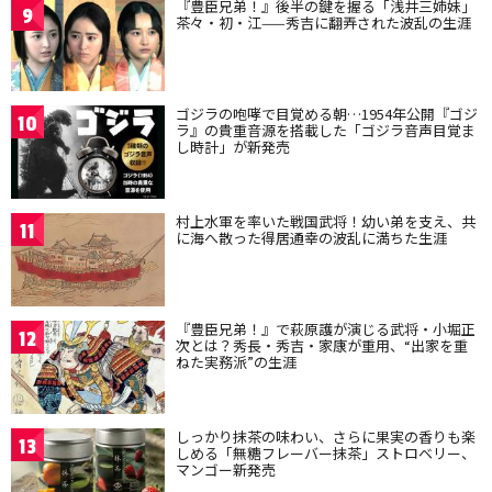
『豊臣兄弟！』後半の鍵を握る「浅井三姉妹」
9
茶々・初・江——秀吉に翻弄された波乱の生涯
ゴジラの咆哮で目覚める朝…1954年公開『ゴジ
10
ラ』の貴重音源を搭載した「ゴジラ音声目覚ま
し時計」が新発売
村上水軍を率いた戦国武将！幼い弟を支え、共
11
に海へ散った得居通幸の波乱に満ちた生涯
『豊臣兄弟！』で萩原護が演じる武将・小堀正
12
次とは？秀長・秀吉・家康が重用、“出家を重
ねた実務派”の生涯
しっかり抹茶の味わい、さらに果実の香りも楽
13
しめる「無糖フレーバー抹茶」ストロベリー、
マンゴー新発売