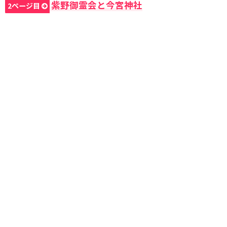
紫野御霊会と今宮神社
2ページ目