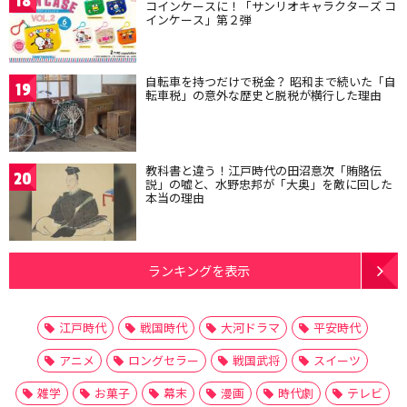
18
コインケースに！「サンリオキャラクターズ コ
インケース」第２弾
自転車を持つだけで税金？ 昭和まで続いた「自
19
転車税」の意外な歴史と脱税が横行した理由
教科書と違う！江戸時代の田沼意次「賄賂伝
20
説」の嘘と、水野忠邦が「大奥」を敵に回した
本当の理由
ランキングを表示
江戸時代
戦国時代
大河ドラマ
平安時代
アニメ
ロングセラー
戦国武将
スイーツ
雑学
お菓子
幕末
漫画
時代劇
テレビ