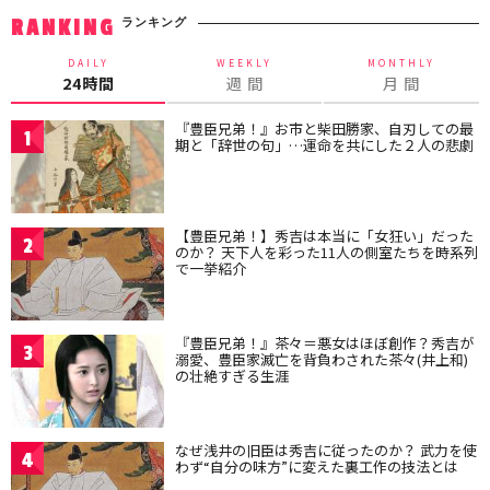
ランキング
RANKING
DAILY
WEEKLY
MONTHLY
24時間
週 間
月 間
『豊臣兄弟！』お市と柴田勝家、自刃しての最
1
期と「辞世の句」…運命を共にした２人の悲劇
【豊臣兄弟！】秀吉は本当に「女狂い」だった
2
のか？ 天下人を彩った11人の側室たちを時系列
で一挙紹介
『豊臣兄弟！』茶々＝悪女はほぼ創作？秀吉が
3
溺愛、豊臣家滅亡を背負わされた茶々(井上和)
の壮絶すぎる生涯
なぜ浅井の旧臣は秀吉に従ったのか？ 武力を使
4
わず“自分の味方”に変えた裏工作の技法とは