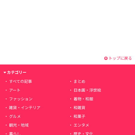
トップに戻る
カテゴリー
すべての記事
まとめ
アート
日本画・浮世絵
ファッション
着物・和服
雑貨・インテリア
和雑貨
グルメ
和菓子
観光・地域
エンタメ
暮らし
歴史・文化