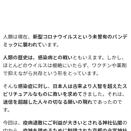
人類は現在、
新型コロナウイルスという未曽有のパンデ
ミックに襲われて
います。
人類の歴史は、感染病との戦い
ともいえます。しかし、
ほとんどのウイルスは根絶にいたらず、ワクチンや薬剤
で抑えながら共存という形をとっています。
そんな
感染症に対し
、
日本人は古来より人智を超えたス
ピリチュアルなものに救いを求めて
きました。それは、
迷信を超越した人々の切なる願いの現れ
であったので
す。
今回は、
疫病退散にご利益が大きいとされる神社仏閣
の
中から、
疫神を鎮めるために勧請された京都の今宮神社