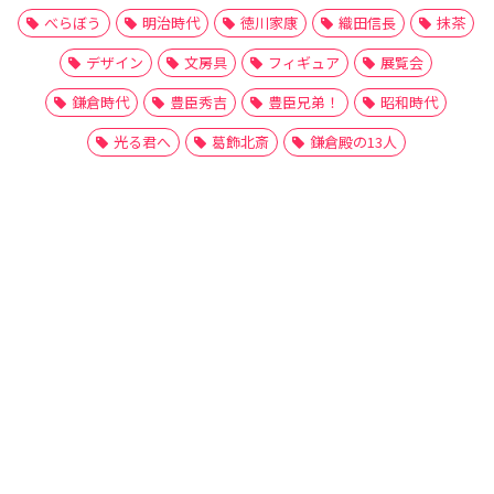
べらぼう
明治時代
徳川家康
織田信長
抹茶
デザイン
文房具
フィギュア
展覧会
鎌倉時代
豊臣秀吉
豊臣兄弟！
昭和時代
光る君へ
葛飾北斎
鎌倉殿の13人