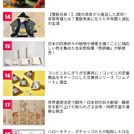
【豊臣兄弟！】2度の改易から復活した武将・
14
多賀秀種とは？豊臣秀長に仕えた半年間と波乱
の生涯
日本の四季折々の植物や情景を描くことに相応
15
しい色を集めた水彩色鉛筆『色辞典』が新発
売！
コンビニおにぎりが文房具に！コンビニの定番
16
商品をモチーフにした文房具シリーズ『ジムマ
ート』誕生
世界遺産決定で脚光！日本初の巨大都城・藤原
17
京を創り上げた知られざる女帝・持統天皇の凄
絶な執念
ハローキティ、ポチャッコたちが昭和レトロな