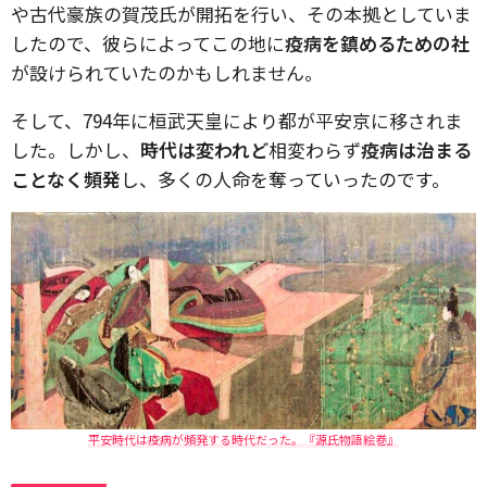
や古代豪族の賀茂氏が開拓を行い、その本拠としていま
したので、彼らによってこの地に
疫病を鎮めるための社
が設けられていたのかもしれません。
そして、794年に桓武天皇により都が平安京に移されま
した。しかし、
時代は変われど
相変わらず
疫病は治まる
ことなく頻発
し、多くの人命を奪っていったのです。
平安時代は疫病が頻発する時代だった。『源氏物語絵巻』