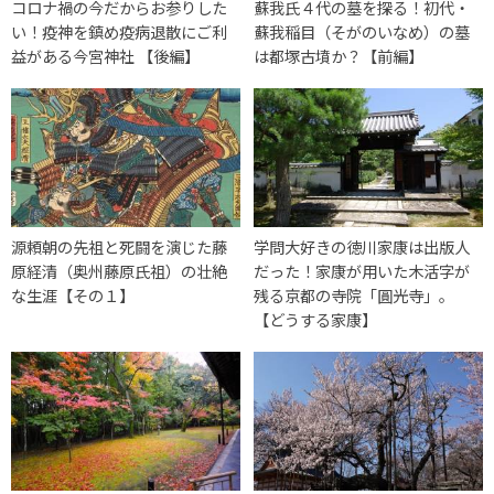
コロナ禍の今だからお参りした
蘇我氏４代の墓を探る！初代・
い！疫神を鎮め疫病退散にご利
蘇我稲目（そがのいなめ）の墓
益がある今宮神社 【後編】
は都塚古墳か？【前編】
源頼朝の先祖と死闘を演じた藤
学問大好きの徳川家康は出版人
原経清（奥州藤原氏祖）の壮絶
だった！家康が用いた木活字が
な生涯【その１】
残る京都の寺院「圓光寺」。
【どうする家康】