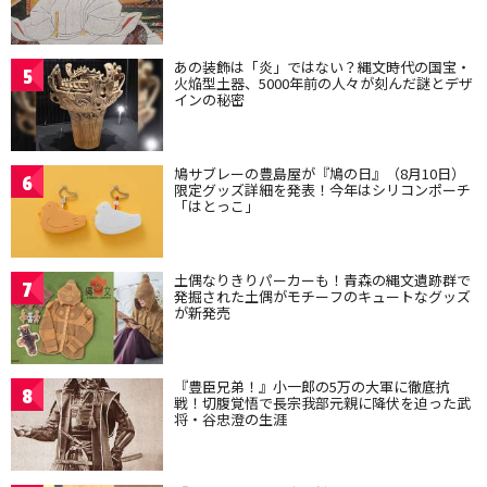
あの装飾は「炎」ではない？縄文時代の国宝・
5
火焔型土器、5000年前の人々が刻んだ謎とデザ
インの秘密
鳩サブレーの豊島屋が『鳩の日』（8月10日）
6
限定グッズ詳細を発表！今年はシリコンポーチ
「はとっこ」
土偶なりきりパーカーも！青森の縄文遺跡群で
7
発掘された土偶がモチーフのキュートなグッズ
が新発売
『豊臣兄弟！』小一郎の5万の大軍に徹底抗
8
戦！切腹覚悟で長宗我部元親に降伏を迫った武
将・谷忠澄の生涯