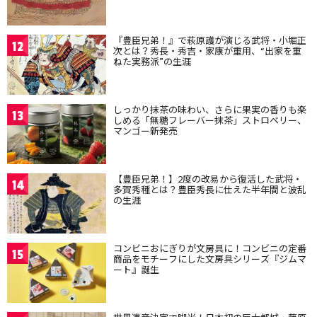
『豊臣兄弟！』で萩原護が演じる武将・小堀正
12
次とは？秀長・秀吉・家康が重用、“出家を重
ねた実務派”の生涯
しっかり抹茶の味わい、さらに果実の香りも楽
13
しめる「無糖フレーバー抹茶」ストロベリー、
マンゴー新発売
【豊臣兄弟！】2度の改易から復活した武将・
14
多賀秀種とは？豊臣秀長に仕えた半年間と波乱
の生涯
コンビニおにぎりが文房具に！コンビニの定番
15
商品をモチーフにした文房具シリーズ『ジムマ
ート』誕生