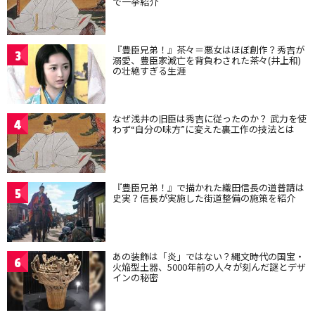
で一挙紹介
『豊臣兄弟！』茶々＝悪女はほぼ創作？秀吉が
3
溺愛、豊臣家滅亡を背負わされた茶々(井上和)
の壮絶すぎる生涯
なぜ浅井の旧臣は秀吉に従ったのか？ 武力を使
4
わず“自分の味方”に変えた裏工作の技法とは
『豊臣兄弟！』で描かれた織田信長の道普請は
5
史実？信長が実施した街道整備の施策を紹介
あの装飾は「炎」ではない？縄文時代の国宝・
6
火焔型土器、5000年前の人々が刻んだ謎とデザ
インの秘密