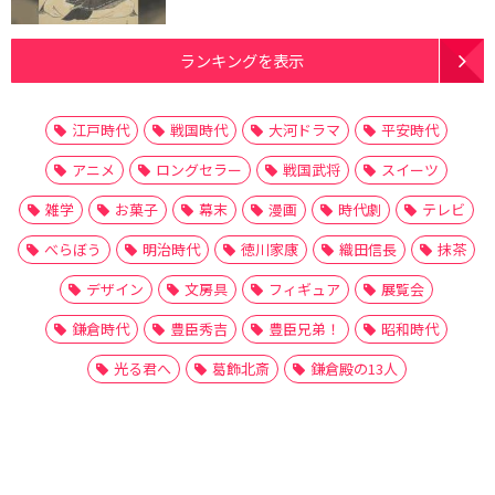
ランキングを表示
江戸時代
戦国時代
大河ドラマ
平安時代
アニメ
ロングセラー
戦国武将
スイーツ
雑学
お菓子
幕末
漫画
時代劇
テレビ
べらぼう
明治時代
徳川家康
織田信長
抹茶
デザイン
文房具
フィギュア
展覧会
鎌倉時代
豊臣秀吉
豊臣兄弟！
昭和時代
光る君へ
葛飾北斎
鎌倉殿の13人