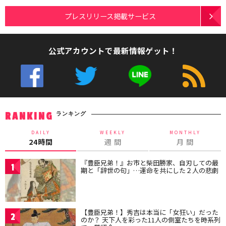
プレスリリース掲載サービス
公式アカウントで最新情報ゲット！
ランキング
RANKING
DAILY
WEEKLY
MONTHLY
24時間
週 間
月 間
『豊臣兄弟！』お市と柴田勝家、自刃しての最
1
期と「辞世の句」…運命を共にした２人の悲劇
【豊臣兄弟！】秀吉は本当に「女狂い」だった
2
のか？ 天下人を彩った11人の側室たちを時系列