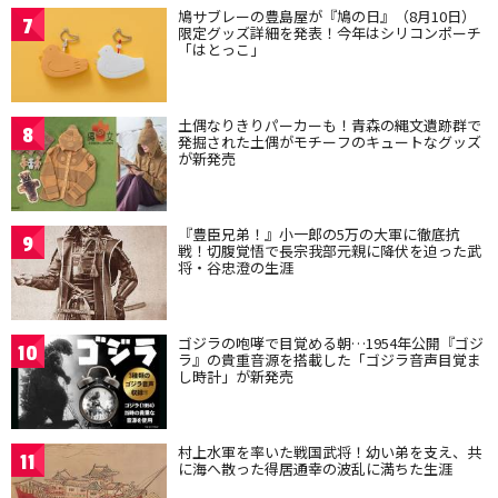
鳩サブレーの豊島屋が『鳩の日』（8月10日）
7
限定グッズ詳細を発表！今年はシリコンポーチ
「はとっこ」
土偶なりきりパーカーも！青森の縄文遺跡群で
8
発掘された土偶がモチーフのキュートなグッズ
が新発売
『豊臣兄弟！』小一郎の5万の大軍に徹底抗
9
戦！切腹覚悟で長宗我部元親に降伏を迫った武
将・谷忠澄の生涯
ゴジラの咆哮で目覚める朝…1954年公開『ゴジ
10
ラ』の貴重音源を搭載した「ゴジラ音声目覚ま
し時計」が新発売
村上水軍を率いた戦国武将！幼い弟を支え、共
11
に海へ散った得居通幸の波乱に満ちた生涯