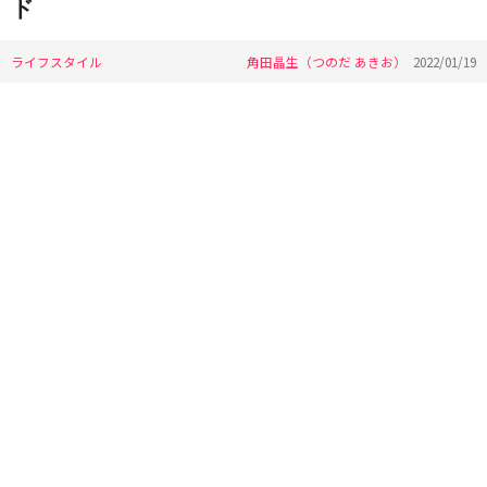
ド
ライフスタイル
角田晶生（つのだ あきお）
2022/01/19