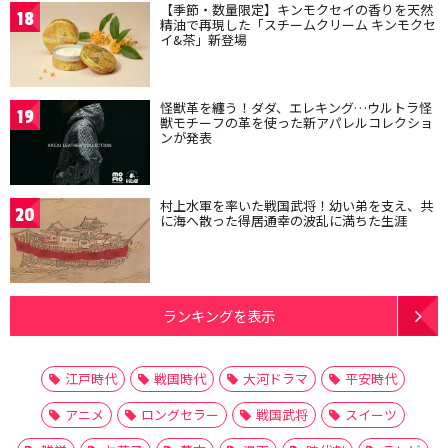
【季節・数量限定】キンモクセイの香りを天然
18
精油で再現した「スチームクリーム キンモクセ
イ&茶」新登場
怪獣革を纏う！ダダ、エレキング…ウルトラ怪
19
獣モチーフの革を使った新アパレルコレクショ
ンが発表
村上水軍を率いた戦国武将！幼い弟を支え、共
20
に海へ散った得居通幸の波乱に満ちた生涯
ランキングを表示
江戸時代
戦国時代
大河ドラマ
平安時代
アニメ
ロングセラー
戦国武将
スイーツ