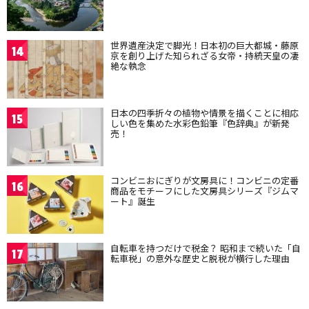
世界遺産決定で脚光！日本初の巨大都城・藤原
14
京を創り上げた知られざる女帝・持統天皇の凄
絶な執念
日本の四季折々の植物や情景を描くことに相応
15
しい色を集めた水彩色鉛筆『色辞典』が新発
売！
コンビニおにぎりが文房具に！コンビニの定番
16
商品をモチーフにした文房具シリーズ『ジムマ
ート』誕生
自転車を持つだけで税金？ 昭和まで続いた「自
17
転車税」の意外な歴史と脱税が横行した理由