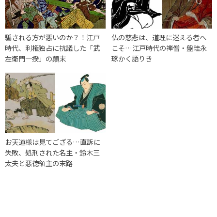
騙される方が悪いのか？！江戸
仏の慈悲は、道理に迷える者へ
時代、利権独占に抗議した「武
こそ…江戸時代の禅僧・盤珪永
左衛門一揆」の顛末
琢かく語りき
お天道様は見てござる…直訴に
失敗、処刑された名主・鈴木三
太夫と悪徳領主の末路