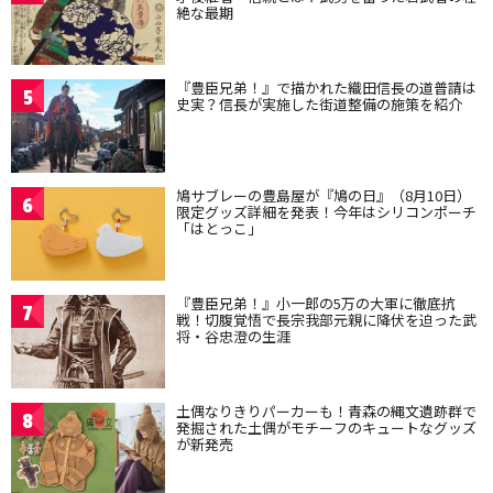
絶な最期
『豊臣兄弟！』で描かれた織田信長の道普請は
5
史実？信長が実施した街道整備の施策を紹介
鳩サブレーの豊島屋が『鳩の日』（8月10日）
6
限定グッズ詳細を発表！今年はシリコンポーチ
「はとっこ」
『豊臣兄弟！』小一郎の5万の大軍に徹底抗
7
戦！切腹覚悟で長宗我部元親に降伏を迫った武
将・谷忠澄の生涯
土偶なりきりパーカーも！青森の縄文遺跡群で
8
発掘された土偶がモチーフのキュートなグッズ
が新発売