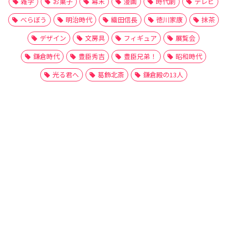
雑学
お菓子
幕末
漫画
時代劇
テレビ
べらぼう
明治時代
織田信長
徳川家康
抹茶
デザイン
文房具
フィギュア
展覧会
鎌倉時代
豊臣秀吉
豊臣兄弟！
昭和時代
光る君へ
葛飾北斎
鎌倉殿の13人