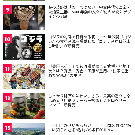
あの装飾は「炎」ではない？縄文時代の国宝・
9
火焔型土器、5000年前の人々が刻んだ謎とデザ
インの秘密
ゴジラの咆哮で目覚める朝…1954年公開『ゴジ
10
ラ』の貴重音源を搭載した「ゴジラ音声目覚ま
し時計」が新発売
『豊臣兄弟！』で萩原護が演じる武将・小堀正
11
次とは？秀長・秀吉・家康が重用、“出家を重
ねた実務派”の生涯
しっかり抹茶の味わい、さらに果実の香りも楽
12
しめる「無糖フレーバー抹茶」ストロベリー、
マンゴー新発売
「一口」が「いもあらい」！？ 日本の難読地名
13
には知られざる“名前の法則”があった