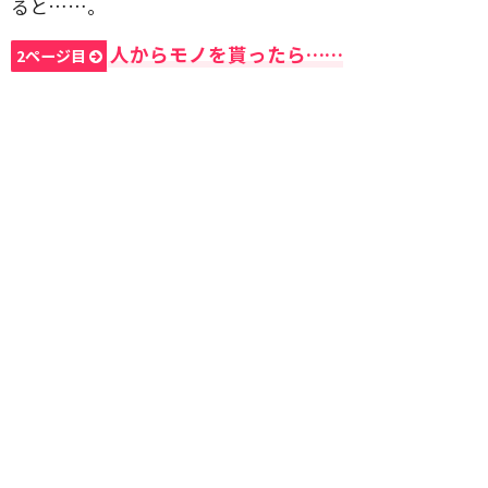
ると……。
人からモノを貰ったら……
2ページ目