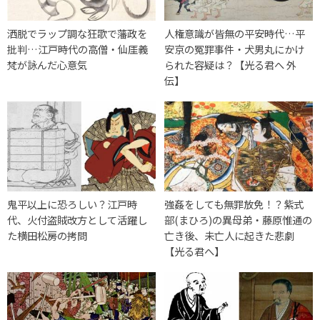
洒脱でラップ調な狂歌で藩政を
人権意識が皆無の平安時代…平
批判…江戸時代の高僧・仙厓義
安京の冤罪事件・犬男丸にかけ
梵が詠んだ心意気
られた容疑は？【光る君へ 外
伝】
鬼平以上に恐ろしい？江戸時
強姦をしても無罪放免！？紫式
代、火付盗賊改方として活躍し
部(まひろ)の異母弟・藤原惟通の
た横田松房の拷問
亡き後、未亡人に起きた悲劇
【光る君へ】