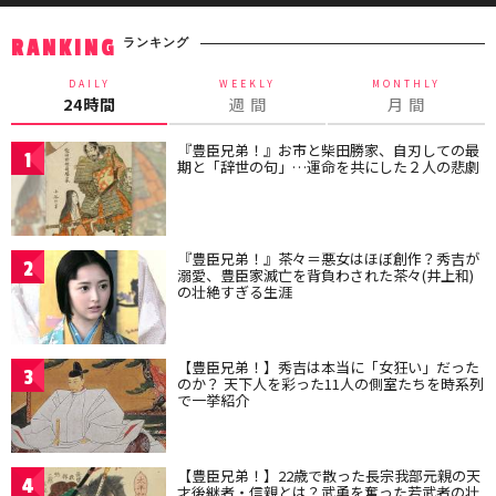
ランキング
RANKING
DAILY
WEEKLY
MONTHLY
24時間
週 間
月 間
『豊臣兄弟！』お市と柴田勝家、自刃しての最
1
期と「辞世の句」…運命を共にした２人の悲劇
『豊臣兄弟！』茶々＝悪女はほぼ創作？秀吉が
2
溺愛、豊臣家滅亡を背負わされた茶々(井上和)
の壮絶すぎる生涯
【豊臣兄弟！】秀吉は本当に「女狂い」だった
3
のか？ 天下人を彩った11人の側室たちを時系列
で一挙紹介
【豊臣兄弟！】22歳で散った長宗我部元親の天
4
才後継者・信親とは？武勇を奮った若武者の壮