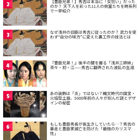
【豊臣兄弟！】秀吉は本当に「女狂い」だった
2
のか？ 天下人を彩った11人の側室たちを時系列
で一挙紹介
なぜ浅井の旧臣は秀吉に従ったのか？ 武力を使
3
わず“自分の味方”に変えた裏工作の技法とは
『豊臣兄弟！』後半の鍵を握る「浅井三姉妹」
4
茶々・初・江——秀吉に翻弄された波乱の生涯
あの装飾は「炎」ではない？縄文時代の国宝・
5
火焔型土器、5000年前の人々が刻んだ謎とデザ
インの秘密
もしも豊臣秀長が長生きしていたら…？秀吉の
6
暴走と豊臣家滅亡を防げた「最強のカリスマ
性」