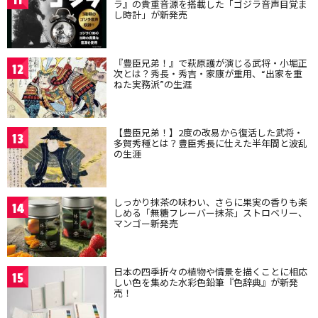
11
ラ』の貴重音源を搭載した「ゴジラ音声目覚ま
し時計」が新発売
『豊臣兄弟！』で萩原護が演じる武将・小堀正
12
次とは？秀長・秀吉・家康が重用、“出家を重
ねた実務派”の生涯
【豊臣兄弟！】2度の改易から復活した武将・
13
多賀秀種とは？豊臣秀長に仕えた半年間と波乱
の生涯
しっかり抹茶の味わい、さらに果実の香りも楽
14
しめる「無糖フレーバー抹茶」ストロベリー、
マンゴー新発売
日本の四季折々の植物や情景を描くことに相応
15
しい色を集めた水彩色鉛筆『色辞典』が新発
売！