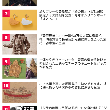
鳩サブレーの豊島屋が『鳩の日』（8月10日）
7
限定グッズ詳細を発表！今年はシリコンポーチ
「はとっこ」
『豊臣兄弟！』小一郎の5万の大軍に徹底抗
8
戦！切腹覚悟で長宗我部元親に降伏を迫った武
将・谷忠澄の生涯
土偶なりきりパーカーも！青森の縄文遺跡群で
9
発掘された土偶がモチーフのキュートなグッズ
が新発売
村上水軍を率いた戦国武将！幼い弟を支え、共
10
に海へ散った得居通幸の波乱に満ちた生涯
ゴジラの咆哮で目覚める朝…1954年公開『ゴジ