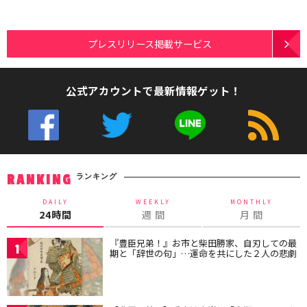
プレスリリース掲載サービス
公式アカウントで最新情報ゲット！
ランキング
RANKING
DAILY
WEEKLY
MONTHLY
24時間
週 間
月 間
『豊臣兄弟！』お市と柴田勝家、自刃しての最
1
期と「辞世の句」…運命を共にした２人の悲劇