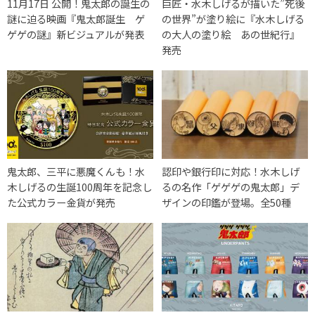
11月17日 公開！鬼太郎の誕生の
巨匠・水木しげるが描いた”死後
謎に迫る映画『鬼太郎誕生 ゲ
の世界”が塗り絵に『水木しげる
ゲゲの謎』新ビジュアルが発表
の大人の塗り絵 あの世紀行』
発売
鬼太郎、三平に悪魔くんも！水
認印や銀行印に対応！水木しげ
木しげるの生誕100周年を記念し
るの名作「ゲゲゲの鬼太郎」デ
た公式カラー金貨が発売
ザインの印鑑が登場。全50種