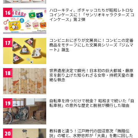
ハローキティ、ポチャッコたちが昭和レトロな
16
コインケースに！「サンリオキャラクターズ コ
インケース」第２弾
コンビニおにぎりが文房具に！コンビニの定番
17
商品をモチーフにした文房具シリーズ『ジムマ
ート』誕生
世界遺産決定で脚光！日本初の巨大都城・藤原
18
京を創り上げた知られざる女帝・持統天皇の凄
絶な執念
自転車を持つだけで税金？ 昭和まで続いた「自
19
転車税」の意外な歴史と脱税が横行した理由
教科書と違う！江戸時代の田沼意次「賄賂伝
20
説」の嘘と、水野忠邦が「大奥」を敵に回した