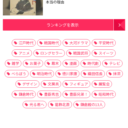
本当の理由
ランキングを表示
江戸時代
戦国時代
大河ドラマ
平安時代
アニメ
ロングセラー
戦国武将
スイーツ
雑学
お菓子
幕末
漫画
時代劇
テレビ
べらぼう
明治時代
徳川家康
織田信長
抹茶
デザイン
文房具
フィギュア
展覧会
鎌倉時代
豊臣秀吉
豊臣兄弟！
昭和時代
光る君へ
葛飾北斎
鎌倉殿の13人