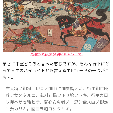
奥州征伐で奮戦する行平たち（イメージ）
まさに中堅どころと言った感じですが、そんな行平にと
って人生のハイライトとも言えるエピソードの一つがこ
ちら。
右大将ノ御料、伊豆ノ御山に御参詣ノ時、行平御供随
兵ヲ勤メタルニ、御料石橋ヲ下セ給フトキ、行平ガ肩
ヲ抑ヘサセ給ヒテ、御心安キ者ノニ思シ食ス由ノ御定
ニ預カリキ。面目ヲ施コシタリキ。