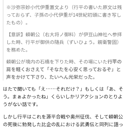
※沙弥宗妙小代伊重置文より（行平の書いた原文は残
っておらず、子孫の小代伊重が14世紀初頭に書き写し
たもの）。
【意訳】頼朝公（右大将ノ御料）が伊豆山神社へ参拝
した時、行平が御供の随兵（ずいひょう。親衛警固）
を務めた。
頼朝公が境内の石橋を下りた時、その場にいた
行平の
肩を軽くおさえて「そなたを心安く思っておるぞ」と
声をかけて下さり、たいへん光栄だった。
はたで聞いても「え……それだけ？」もしくは「あ、そ
う。まぁよかったね」くらいしかリアクションのとりよ
うがない話です。
しかし行平はこれを源平合戦や奥州征伐、そして頼朝公
の死後に勃発した比企の乱における武勇伝と同列に語っ