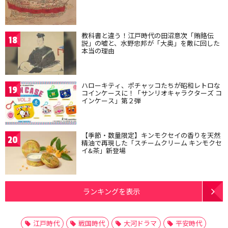
教科書と違う！江戸時代の田沼意次「賄賂伝
18
説」の嘘と、水野忠邦が「大奥」を敵に回した
本当の理由
ハローキティ、ポチャッコたちが昭和レトロな
19
コインケースに！「サンリオキャラクターズ コ
インケース」第２弾
【季節・数量限定】キンモクセイの香りを天然
20
精油で再現した「スチームクリーム キンモクセ
イ&茶」新登場
ランキングを表示
江戸時代
戦国時代
大河ドラマ
平安時代