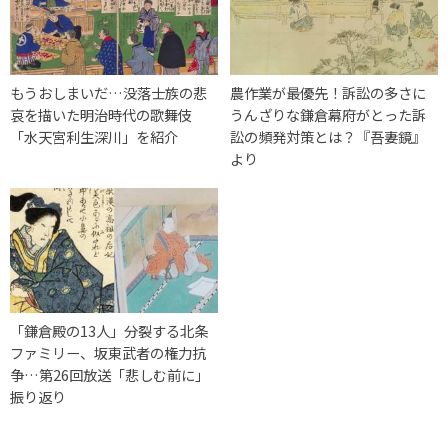
もうおしまいだ…没落士族の悲
農作業が最優先！訴訟の多さに
哀を描いた明治時代の歌舞伎
うんざりな鎌倉幕府がとった訴
「水天宮利生深川」を紹介
訟の頻発対策とは？『吾妻鏡』
より
「鎌倉殿の13人」分裂する北条
ファミリー、坂東武者の権力抗
争…第26回放送「悲しむ前に」
振り返り