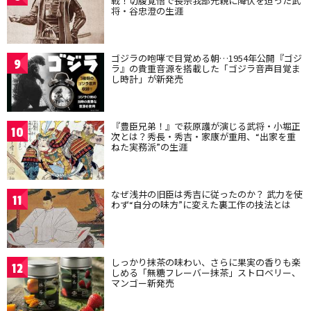
戦！切腹覚悟で長宗我部元親に降伏を迫った武
将・谷忠澄の生涯
ゴジラの咆哮で目覚める朝…1954年公開『ゴジ
9
ラ』の貴重音源を搭載した「ゴジラ音声目覚ま
し時計」が新発売
『豊臣兄弟！』で萩原護が演じる武将・小堀正
10
次とは？秀長・秀吉・家康が重用、“出家を重
ねた実務派”の生涯
なぜ浅井の旧臣は秀吉に従ったのか？ 武力を使
11
わず“自分の味方”に変えた裏工作の技法とは
しっかり抹茶の味わい、さらに果実の香りも楽
12
しめる「無糖フレーバー抹茶」ストロベリー、
マンゴー新発売