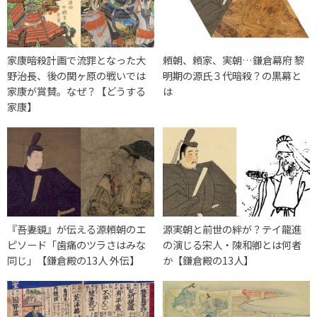
家康暗殺計画で流罪となった大
頼朝、頼家、実朝…鎌倉幕府 黎
野治長、後の関ヶ原の戦いでは
明期の源氏３代暗殺？の黒幕と
家康が賞賛。なぜ？【どうする
は
家康】
『吾妻鏡』が伝える源頼朝のエ
源実朝と前世の絆が？テイ龍進
ピソード「歯痛のツラさはみな
の演じる宋人・陳和卿とは何者
同じ」【鎌倉殿の13人 外伝】
か【鎌倉殿の13人】