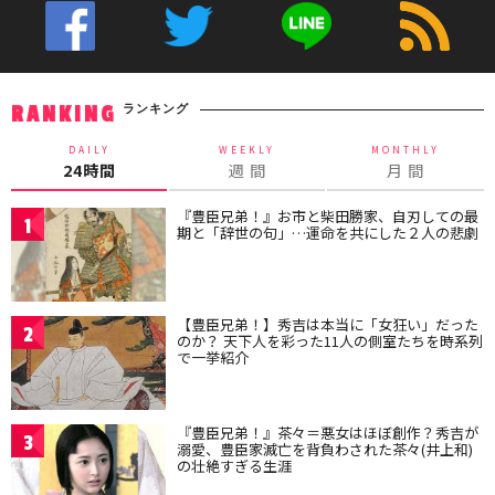
ランキング
RANKING
DAILY
WEEKLY
MONTHLY
24時間
週 間
月 間
『豊臣兄弟！』お市と柴田勝家、自刃しての最
1
期と「辞世の句」…運命を共にした２人の悲劇
【豊臣兄弟！】秀吉は本当に「女狂い」だった
2
のか？ 天下人を彩った11人の側室たちを時系列
で一挙紹介
『豊臣兄弟！』茶々＝悪女はほぼ創作？秀吉が
3
溺愛、豊臣家滅亡を背負わされた茶々(井上和)
の壮絶すぎる生涯