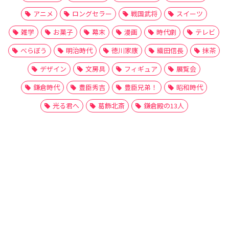
アニメ
ロングセラー
戦国武将
スイーツ
雑学
お菓子
幕末
漫画
時代劇
テレビ
べらぼう
明治時代
徳川家康
織田信長
抹茶
デザイン
文房具
フィギュア
展覧会
鎌倉時代
豊臣秀吉
豊臣兄弟！
昭和時代
光る君へ
葛飾北斎
鎌倉殿の13人