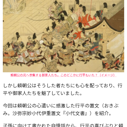
頼朝公の元へ参集する御家人たち。このどこかに行平もいた？（イメージ）
しかし頼朝公はそうした者たちにも心を配っており、行
平や御家人たちを魅了していました。
今回は頼朝公の心遣いに感激した行平の置文（おきぶ
み。沙弥宗妙小代伊重置文『小代文書』）を紹介。
子孫に向けて書かれた自慢話から、行平の喜びぶりと頼