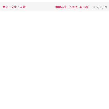
歴史・文化
/
人物
角田晶生（つのだ あきお）
2022/01/09