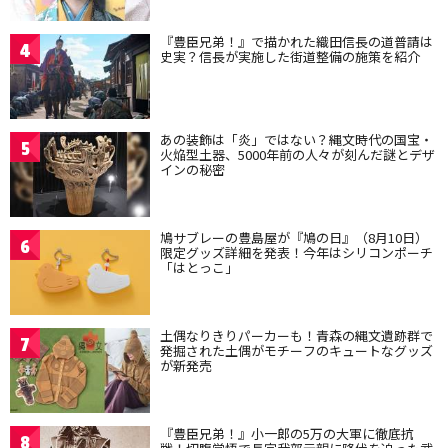
『豊臣兄弟！』で描かれた織田信長の道普請は
4
史実？信長が実施した街道整備の施策を紹介
あの装飾は「炎」ではない？縄文時代の国宝・
5
火焔型土器、5000年前の人々が刻んだ謎とデザ
インの秘密
鳩サブレーの豊島屋が『鳩の日』（8月10日）
6
限定グッズ詳細を発表！今年はシリコンポーチ
「はとっこ」
土偶なりきりパーカーも！青森の縄文遺跡群で
7
発掘された土偶がモチーフのキュートなグッズ
が新発売
『豊臣兄弟！』小一郎の5万の大軍に徹底抗
8