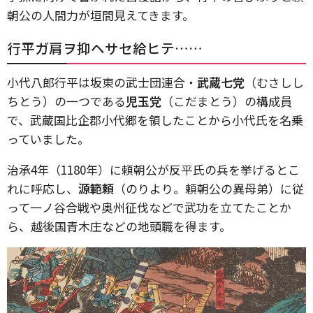
朝公の人間力が垣間見えてきます。
行平ガ肩ヲ抑ヘサセ給ヒテ……
小代八郎行平は坂東の武士団連合・
武蔵七党
（むさしし
ちとう）の一つである
児玉党
（こだまとう）の構成員
で、武蔵国比企郡小代郷を領したことから小代氏を名乗
っていました。
治承4年（1180年）に頼朝公が反平氏の兵を挙げるとこ
れに呼応し、
源範頼
（のりより。頼朝公の異母弟）に従
って一ノ谷合戦や奥州征伐などで武功を立てたことか
ら、越後国青木庄などの地頭職を得ます。