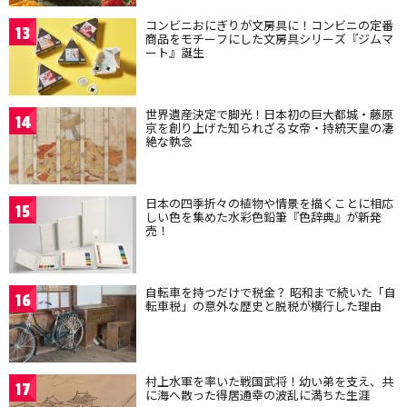
コンビニおにぎりが文房具に！コンビニの定番
13
商品をモチーフにした文房具シリーズ『ジムマ
ート』誕生
世界遺産決定で脚光！日本初の巨大都城・藤原
14
京を創り上げた知られざる女帝・持統天皇の凄
絶な執念
日本の四季折々の植物や情景を描くことに相応
15
しい色を集めた水彩色鉛筆『色辞典』が新発
売！
自転車を持つだけで税金？ 昭和まで続いた「自
16
転車税」の意外な歴史と脱税が横行した理由
村上水軍を率いた戦国武将！幼い弟を支え、共
17
に海へ散った得居通幸の波乱に満ちた生涯