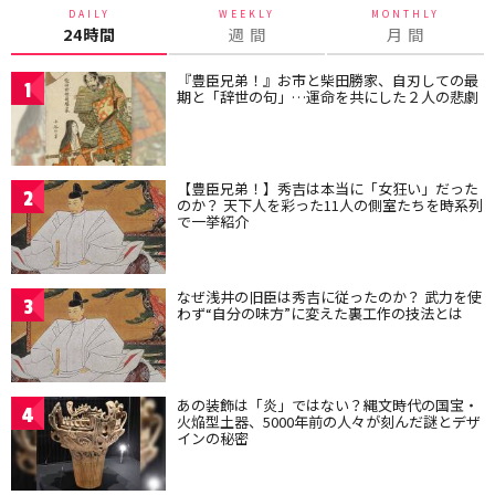
DAILY
WEEKLY
MONTHLY
24時間
週 間
月 間
『豊臣兄弟！』お市と柴田勝家、自刃しての最
1
期と「辞世の句」…運命を共にした２人の悲劇
【豊臣兄弟！】秀吉は本当に「女狂い」だった
2
のか？ 天下人を彩った11人の側室たちを時系列
で一挙紹介
なぜ浅井の旧臣は秀吉に従ったのか？ 武力を使
3
わず“自分の味方”に変えた裏工作の技法とは
あの装飾は「炎」ではない？縄文時代の国宝・
4
火焔型土器、5000年前の人々が刻んだ謎とデザ
インの秘密