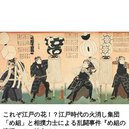
これぞ江戸の花！？江戸時代の火消し集団
「め組」と相撲力士による乱闘事件『め組の