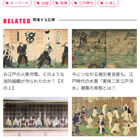
キーワード
め組
喧嘩
江戸時代
火消し
関連する記事
RELATED
お江戸の火事対策。どのような
今につながる被災者支援も。江
消防組織が作られたのか？【そ
戸時代の水害「寛保二年江戸洪
の１】
水」被害の実態とは？