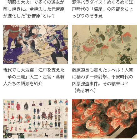
「明暦の大火」で多くの遊女が
混浴パラダイス！めくるめく江
蒸し焼きに。全焼失した元吉原
戸時代の「湯屋」の内部をちょ
が進化した”新吉原”とは？
っぴりのぞき見
現代でも大活躍！江戸を支えた
藤原道長も震えたレベル！人質
「華の三職」大工・左官・鳶職
に構わず一斉射撃、平安時代の
人たちの語源を紹介
凶悪強盗事件。その結末は？
【光る君へ】