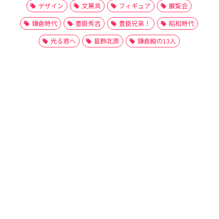
デザイン
文房具
フィギュア
展覧会
鎌倉時代
豊臣秀吉
豊臣兄弟！
昭和時代
光る君へ
葛飾北斎
鎌倉殿の13人