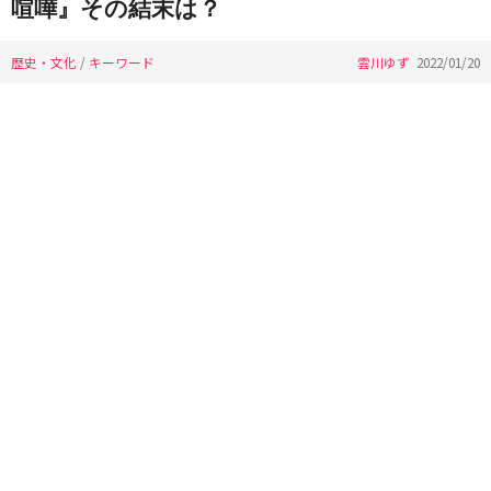
喧嘩』その結末は？
歴史・文化
/
キーワード
雲川ゆず
2022/01/20