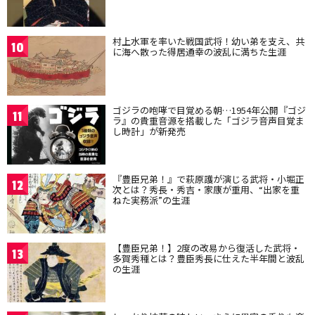
村上水軍を率いた戦国武将！幼い弟を支え、共
10
に海へ散った得居通幸の波乱に満ちた生涯
ゴジラの咆哮で目覚める朝…1954年公開『ゴジ
11
ラ』の貴重音源を搭載した「ゴジラ音声目覚ま
し時計」が新発売
『豊臣兄弟！』で萩原護が演じる武将・小堀正
12
次とは？秀長・秀吉・家康が重用、“出家を重
ねた実務派”の生涯
【豊臣兄弟！】2度の改易から復活した武将・
13
多賀秀種とは？豊臣秀長に仕えた半年間と波乱
の生涯