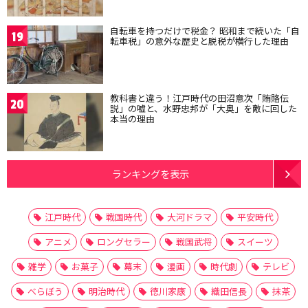
自転車を持つだけで税金？ 昭和まで続いた「自
19
転車税」の意外な歴史と脱税が横行した理由
教科書と違う！江戸時代の田沼意次「賄賂伝
20
説」の嘘と、水野忠邦が「大奥」を敵に回した
本当の理由
ランキングを表示
江戸時代
戦国時代
大河ドラマ
平安時代
アニメ
ロングセラー
戦国武将
スイーツ
雑学
お菓子
幕末
漫画
時代劇
テレビ
べらぼう
明治時代
徳川家康
織田信長
抹茶