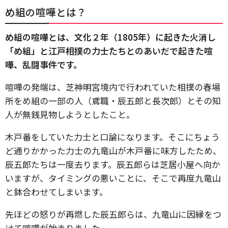
め組の喧嘩とは？
め組の喧嘩とは、文化２年（1805年）に起きた火消し
「め組」と江戸相撲の力士たちとのあいだで起きた喧
嘩、乱闘事件です。
喧嘩の発端は、芝神明宮境内で行われていた相撲の春場
所をめ組の一部の人（鳶職・辰五郎と長次郎）とその知
人が無銭見物しようとしたこと。
木戸番をしていた力士と口論になります。そこにちょう
ど通りかかった力士の九竜山が木戸番に味方したため、
辰五郎たちは一度去ります。辰五郎らは芝居小屋へ向か
いますが、タイミングの悪いことに、そこで再度九竜山
と鉢合わせてしまいます。
先ほどの怒りが再燃した辰五郎らは、九竜山に因縁をつ
けて喧嘩が始まりました。