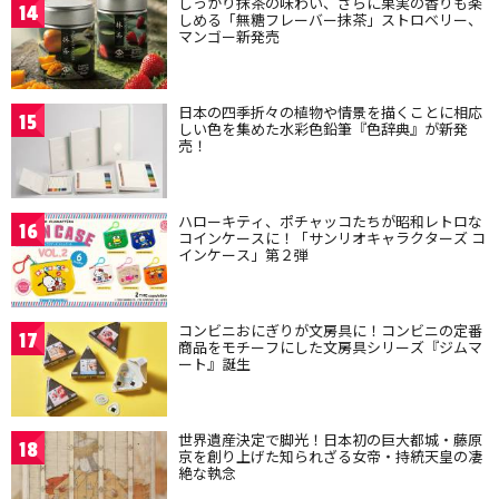
しっかり抹茶の味わい、さらに果実の香りも楽
14
しめる「無糖フレーバー抹茶」ストロベリー、
マンゴー新発売
日本の四季折々の植物や情景を描くことに相応
15
しい色を集めた水彩色鉛筆『色辞典』が新発
売！
ハローキティ、ポチャッコたちが昭和レトロな
16
コインケースに！「サンリオキャラクターズ コ
インケース」第２弾
コンビニおにぎりが文房具に！コンビニの定番
17
商品をモチーフにした文房具シリーズ『ジムマ
ート』誕生
世界遺産決定で脚光！日本初の巨大都城・藤原
18
京を創り上げた知られざる女帝・持統天皇の凄
絶な執念