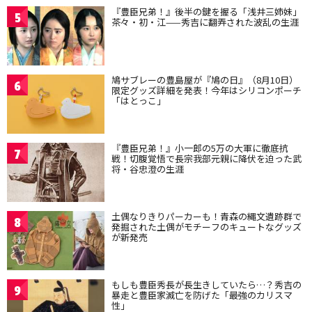
『豊臣兄弟！』後半の鍵を握る「浅井三姉妹」
5
茶々・初・江——秀吉に翻弄された波乱の生涯
鳩サブレーの豊島屋が『鳩の日』（8月10日）
6
限定グッズ詳細を発表！今年はシリコンポーチ
「はとっこ」
『豊臣兄弟！』小一郎の5万の大軍に徹底抗
7
戦！切腹覚悟で長宗我部元親に降伏を迫った武
将・谷忠澄の生涯
土偶なりきりパーカーも！青森の縄文遺跡群で
8
発掘された土偶がモチーフのキュートなグッズ
が新発売
もしも豊臣秀長が長生きしていたら…？秀吉の
9
暴走と豊臣家滅亡を防げた「最強のカリスマ
性」