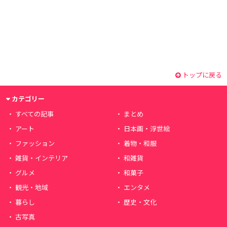
トップに戻る
カテゴリー
すべての記事
まとめ
アート
日本画・浮世絵
ファッション
着物・和服
雑貨・インテリア
和雑貨
グルメ
和菓子
観光・地域
エンタメ
暮らし
歴史・文化
古写真