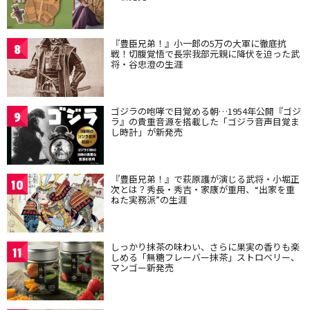
『豊臣兄弟！』小一郎の5万の大軍に徹底抗
8
戦！切腹覚悟で長宗我部元親に降伏を迫った武
将・谷忠澄の生涯
ゴジラの咆哮で目覚める朝…1954年公開『ゴジ
9
ラ』の貴重音源を搭載した「ゴジラ音声目覚ま
し時計」が新発売
『豊臣兄弟！』で萩原護が演じる武将・小堀正
10
次とは？秀長・秀吉・家康が重用、“出家を重
ねた実務派”の生涯
しっかり抹茶の味わい、さらに果実の香りも楽
11
しめる「無糖フレーバー抹茶」ストロベリー、
マンゴー新発売