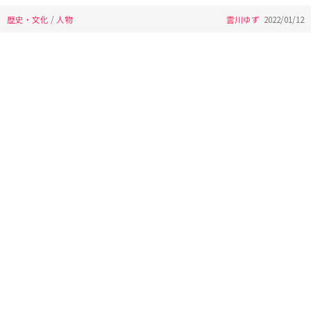
歴史・文化
/
人物
雲川ゆず
2022/01/12