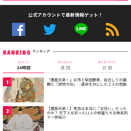
公式アカウントで最新情報ゲット！
ランキング
RANKING
DAILY
WEEKLY
MONTHLY
24時間
週 間
月 間
『豊臣兄弟！』お市と柴田勝家、自刃しての最
1
期と「辞世の句」…運命を共にした２人の悲劇
【豊臣兄弟！】秀吉は本当に「女狂い」だった
2
のか？ 天下人を彩った11人の側室たちを時系列
で一挙紹介