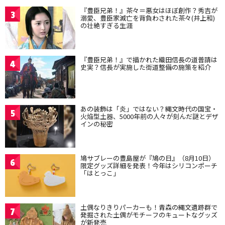
『豊臣兄弟！』茶々＝悪女はほぼ創作？秀吉が
3
溺愛、豊臣家滅亡を背負わされた茶々(井上和)
の壮絶すぎる生涯
『豊臣兄弟！』で描かれた織田信長の道普請は
4
史実？信長が実施した街道整備の施策を紹介
あの装飾は「炎」ではない？縄文時代の国宝・
5
火焔型土器、5000年前の人々が刻んだ謎とデザ
インの秘密
鳩サブレーの豊島屋が『鳩の日』（8月10日）
6
限定グッズ詳細を発表！今年はシリコンポーチ
「はとっこ」
土偶なりきりパーカーも！青森の縄文遺跡群で
7
発掘された土偶がモチーフのキュートなグッズ
が新発売