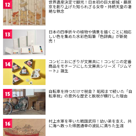
世界遺産決定で脚光！日本初の巨大都城・藤原
12
京を創り上げた知られざる女帝・持統天皇の凄
絶な執念
日本の四季折々の植物や情景を描くことに相応
13
しい色を集めた水彩色鉛筆『色辞典』が新発
売！
コンビニおにぎりが文房具に！コンビニの定番
14
商品をモチーフにした文房具シリーズ『ジムマ
ート』誕生
自転車を持つだけで税金？ 昭和まで続いた「自
15
転車税」の意外な歴史と脱税が横行した理由
村上水軍を率いた戦国武将！幼い弟を支え、共
16
に海へ散った得居通幸の波乱に満ちた生涯