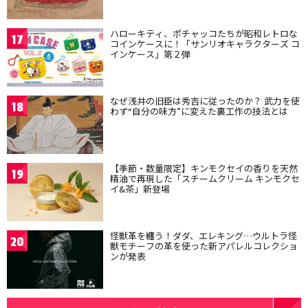
ハローキティ、ポチャッコたちが昭和レトロな
17
コインケースに！「サンリオキャラクターズ コ
インケース」第２弾
なぜ浅井の旧臣は秀吉に従ったのか？ 武力を使
18
わず“自分の味方”に変えた裏工作の技法とは
【季節・数量限定】キンモクセイの香りを天然
19
精油で再現した「スチームクリーム キンモクセ
イ&茶」新登場
怪獣革を纏う！ダダ、エレキング…ウルトラ怪
20
獣モチーフの革を使った新アパレルコレクショ
ンが発表