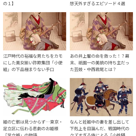
の１】
想天外すぎるエピソード４選
江戸時代の裕福な男たちをカモ
あの井上馨の命を救った！？幕
にした美女揃い詐欺集団「小便
末、祇園一の美貌の持ち主だっ
組」の下品極まりない手口
た芸妓・中西君尾とは？
姫の亡骸は見つからず…東京・
なんと妊娠中の妻を差し出して
足立区に伝わる悲劇のお姫様
下剋上を目論んだ、戦国時代の
「足立姫」の物語
クズすぎる侍による「小姓騒