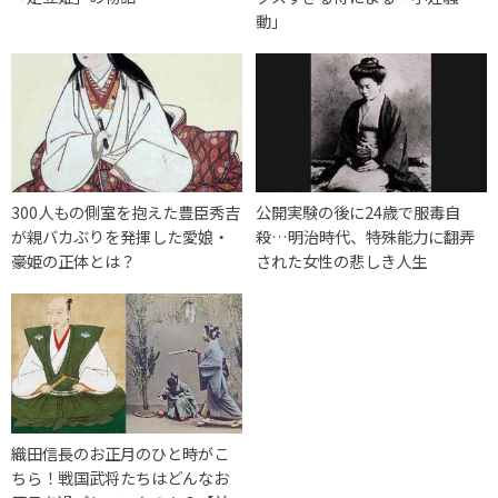
動」
300人もの側室を抱えた豊臣秀吉
公開実験の後に24歳で服毒自
が親バカぶりを発揮した愛娘・
殺…明治時代、特殊能力に翻弄
豪姫の正体とは？
された女性の悲しき人生
織田信長のお正月のひと時がこ
ちら！戦国武将たちはどんなお