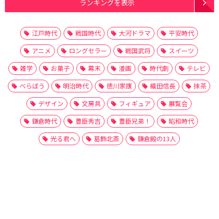
ランキングを表示
江戸時代
戦国時代
大河ドラマ
平安時代
アニメ
ロングセラー
戦国武将
スイーツ
雑学
お菓子
幕末
漫画
時代劇
テレビ
べらぼう
明治時代
徳川家康
織田信長
抹茶
デザイン
文房具
フィギュア
展覧会
鎌倉時代
豊臣秀吉
豊臣兄弟！
昭和時代
光る君へ
葛飾北斎
鎌倉殿の13人