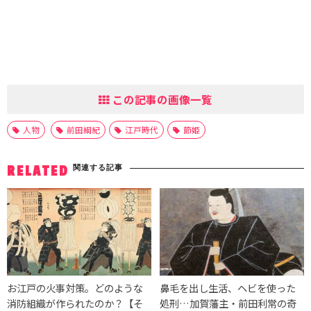
この記事の画像一覧
人物
前田綱紀
江戸時代
節姫
関連する記事
RELATED
お江戸の火事対策。どのような
鼻毛を出し生活、ヘビを使った
消防組織が作られたのか？【そ
処刑…加賀藩主・前田利常の奇