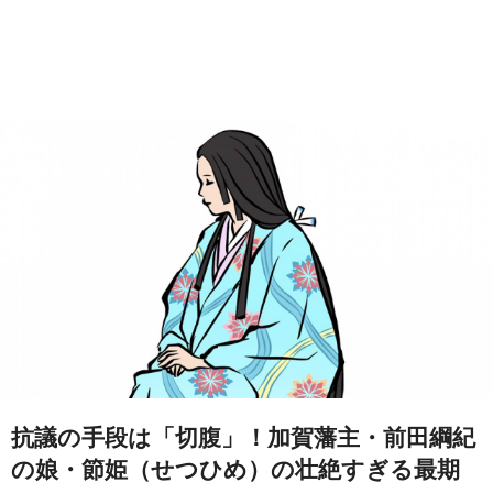
抗議の手段は「切腹」！加賀藩主・前田綱紀
の娘・節姫（せつひめ）の壮絶すぎる最期