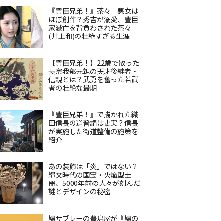
『豊臣兄弟！』茶々＝悪女は
ほぼ創作？秀吉が溺愛、豊臣
家滅亡を背負わされた茶々
(井上和)の壮絶すぎる生涯
【豊臣兄弟！】22歳で散った
長宗我部元親の天才後継者・
信親とは？武勇を奮った若武
者の壮絶な最期
『豊臣兄弟！』で描かれた織
田信長の道普請は史実？信長
が実施した街道整備の施策を
紹介
あの装飾は「炎」ではない？
縄文時代の国宝・火焔型土
器、5000年前の人々が刻んだ
謎とデザインの秘密
鳩サブレーの豊島屋が『鳩の