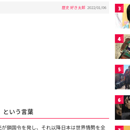
歴史 好き太郎
2022/01/06
3
4
5
6
」という言葉
家光が鎖国令を発し、それ以降日本は世界情勢を全