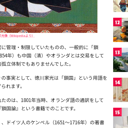
12
光像（Wikipediaより）
密に管理・制限していたものの、一般的に「鎖
13
1854年）も中国（清）やオランダとは交易をして
的孤立体制でもありませんでした。
きの事実として、徳川家光は「鎖国」という用語を
14
げられます。
たのは、1801年当時、オランダ語の通訳をして
『鎖国論』という書籍でのことです。
15
ドイツ人のケンペル（1651～1716年）の著書