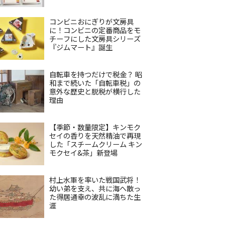
コンビニおにぎりが文房具
に！コンビニの定番商品をモ
チーフにした文房具シリーズ
『ジムマート』誕生
自転車を持つだけで税金？ 昭
和まで続いた「自転車税」の
意外な歴史と脱税が横行した
理由
【季節・数量限定】キンモク
セイの香りを天然精油で再現
した「スチームクリーム キン
モクセイ&茶」新登場
村上水軍を率いた戦国武将！
幼い弟を支え、共に海へ散っ
た得居通幸の波乱に満ちた生
涯