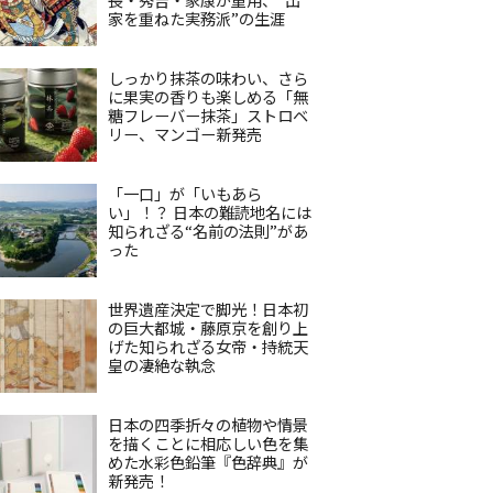
家を重ねた実務派”の生涯
しっかり抹茶の味わい、さら
に果実の香りも楽しめる「無
糖フレーバー抹茶」ストロベ
リー、マンゴー新発売
「一口」が「いもあら
い」！？ 日本の難読地名には
知られざる“名前の法則”があ
った
世界遺産決定で脚光！日本初
の巨大都城・藤原京を創り上
げた知られざる女帝・持統天
皇の凄絶な執念
日本の四季折々の植物や情景
を描くことに相応しい色を集
めた水彩色鉛筆『色辞典』が
新発売！