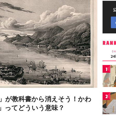
RAN
DA
2
1
2
」が教科書から消えそう！かわ
」ってどういう意味？