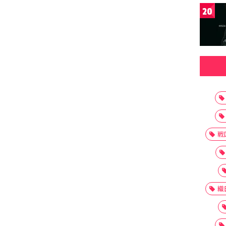
20
戦
織