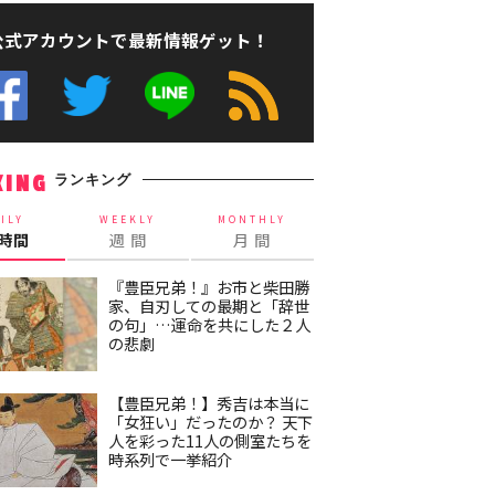
公式アカウントで最新情報ゲット！
ランキング
KING
ILY
WEEKLY
MONTHLY
4時間
週 間
月 間
『豊臣兄弟！』お市と柴田勝
家、自刃しての最期と「辞世
の句」…運命を共にした２人
の悲劇
【豊臣兄弟！】秀吉は本当に
「女狂い」だったのか？ 天下
人を彩った11人の側室たちを
時系列で一挙紹介