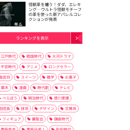
怪獣革を纏う！ダダ、エレキ
ング…ウルトラ怪獣モチーフ
の革を使った新アパレルコレ
クションが発表
ランキングを表示
江戸時代
戦国時代
大河ドラマ
平安時代
アニメ
ロングセラー
国武将
スイーツ
雑学
お菓子
幕末
漫画
時代劇
テレビ
べらぼう
明治時代
徳川家康
田信長
抹茶
デザイン
文房具
フィギュア
展覧会
鎌倉時代
豊臣秀吉
豊臣兄弟！
昭和時代