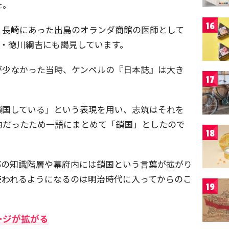
た。
16
、長崎にあった出島のオランダ商館の医師として
軍・徳川綱吉にも謁見しています。
が少なかった当時、ケンペルの『日本誌』は大き
17
鎖国している」という表現を用い、志筑はそれを
的だったため一語にまとめて「鎖国」としたので
18
部の知識階層や幕府内には鎖国という言葉が拡がり
使われるようになるのは明治時代に入ってからのこ
19
ージが拡がる