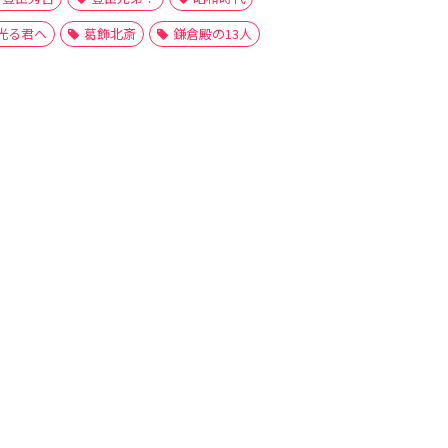
光る君へ
葛飾北斎
鎌倉殿の13人