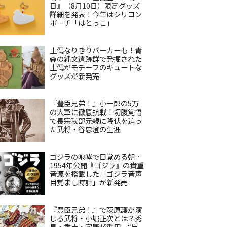
日』（8月10日）限定グッズ
詳細を発表！今年はシリコン
ポーチ「はとっこ」
土偶なりきりパーカーも！青
森の縄文遺跡群で発掘された
土偶がモチーフのキュートな
グッズが新発売
『豊臣兄弟！』小一郎の5万
の大軍に徹底抗戦！切腹覚悟
で長宗我部元親に降伏を迫っ
た武将・谷忠澄の生涯
ゴジラの咆哮で目覚める朝…
1954年公開『ゴジラ』の貴重
音源を搭載した「ゴジラ音声
目覚まし時計」が新発売
『豊臣兄弟！』で萩原護が演
じる武将・小堀正次とは？秀
長・秀吉・家康が重用、“出