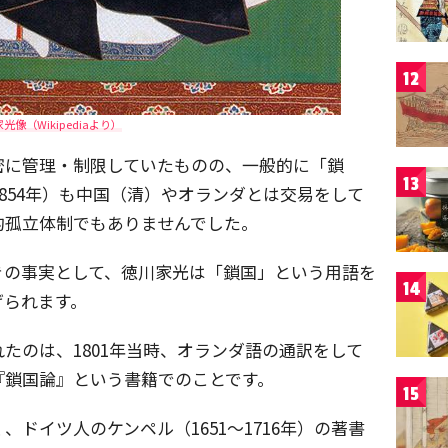
12
光像（Wikipediaより）
密に管理・制限していたものの、一般的に「鎖
13
1854年）も中国（清）やオランダとは交易をして
的孤立体制でもありませんでした。
きの事実として、徳川家光は「鎖国」という用語を
14
げられます。
たのは、1801年当時、オランダ語の通訳をして
『鎖国論』という書籍でのことです。
15
ドイツ人のケンペル（1651～1716年）の著書