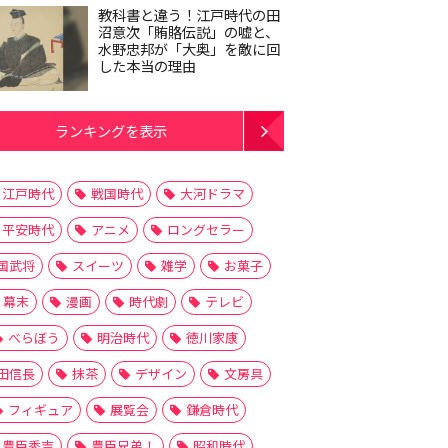
教科書と違う！江戸時代の田
沼意次「賄賂伝説」の嘘と、
水野忠邦が「大奥」を敵に回
した本当の理由
ランキングを表示
江戸時代
戦国時代
大河ドラマ
平安時代
アニメ
ロングセラー
国武将
スイーツ
雑学
お菓子
幕末
漫画
時代劇
テレビ
べらぼう
明治時代
徳川家康
田信長
抹茶
デザイン
文房具
フィギュア
展覧会
鎌倉時代
豊臣秀吉
豊臣兄弟！
昭和時代