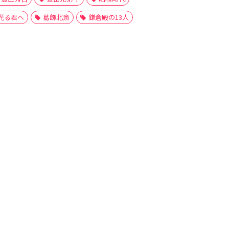
光る君へ
葛飾北斎
鎌倉殿の13人