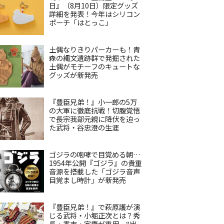
日』（8月10日）限定グッズ
詳細を発表！今年はシリコン
ポーチ「はとっこ」
土偶なりきりパーカーも！青
森の縄文遺跡群で発掘された
土偶がモチーフのキュートな
グッズが新発売
『豊臣兄弟！』小一郎の5万
の大軍に徹底抗戦！切腹覚悟
で長宗我部元親に降伏を迫っ
た武将・谷忠澄の生涯
ゴジラの咆哮で目覚める朝…
1954年公開『ゴジラ』の貴重
音源を搭載した「ゴジラ音声
目覚まし時計」が新発売
『豊臣兄弟！』で萩原護が演
じる武将・小堀正次とは？秀
長・秀吉・家康が重用、“出