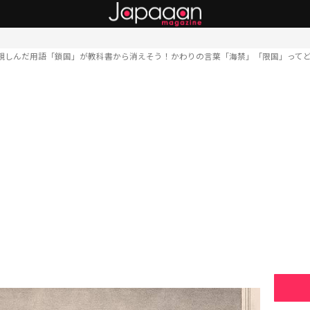
親しんだ用語「鎖国」が教科書から消えそう！かわりの言葉「海禁」「限国」って