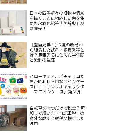
日本の四季折々の植物や情景
を描くことに相応しい色を集
めた水彩色鉛筆『色辞典』が
新発売！
【豊臣兄弟！】2度の改易か
ら復活した武将・多賀秀種と
は？豊臣秀長に仕えた半年間
と波乱の生涯
ハローキティ、ポチャッコた
ちが昭和レトロなコインケー
スに！「サンリオキャラクタ
ーズ コインケース」第２弾
自転車を持つだけで税金？ 昭
和まで続いた「自転車税」の
意外な歴史と脱税が横行した
理由