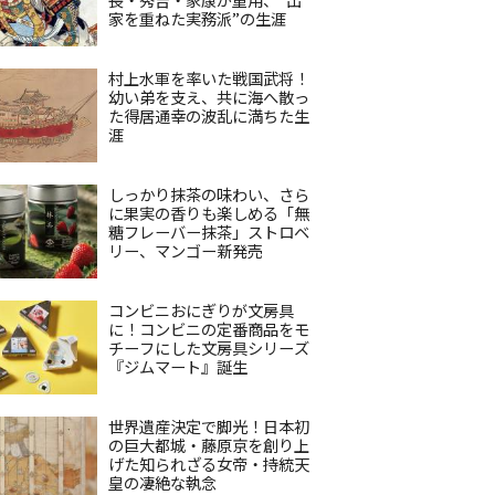
家を重ねた実務派”の生涯
村上水軍を率いた戦国武将！
幼い弟を支え、共に海へ散っ
た得居通幸の波乱に満ちた生
涯
しっかり抹茶の味わい、さら
に果実の香りも楽しめる「無
糖フレーバー抹茶」ストロベ
リー、マンゴー新発売
コンビニおにぎりが文房具
に！コンビニの定番商品をモ
チーフにした文房具シリーズ
『ジムマート』誕生
世界遺産決定で脚光！日本初
の巨大都城・藤原京を創り上
げた知られざる女帝・持統天
皇の凄絶な執念