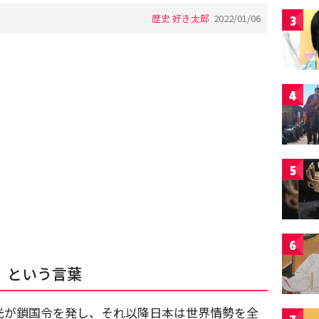
歴史 好き太郎
2022/01/06
3
4
5
6
」という言葉
家光が鎖国令を発し、それ以降日本は世界情勢を全