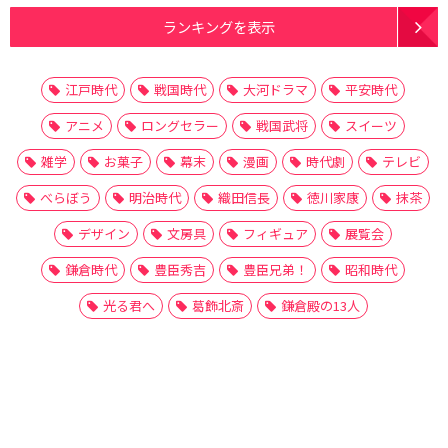
ランキングを表示
江戸時代
戦国時代
大河ドラマ
平安時代
アニメ
ロングセラー
戦国武将
スイーツ
雑学
お菓子
幕末
漫画
時代劇
テレビ
べらぼう
明治時代
織田信長
徳川家康
抹茶
デザイン
文房具
フィギュア
展覧会
鎌倉時代
豊臣秀吉
豊臣兄弟！
昭和時代
光る君へ
葛飾北斎
鎌倉殿の13人