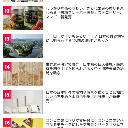
しっかり抹茶の味わい、さらに果実の香りも楽
12
しめる「無糖フレーバー抹茶」ストロベリー、
マンゴー新発売
「一口」が「いもあらい」！？ 日本の難読地名
13
には知られざる“名前の法則”があった
世界遺産決定で脚光！日本初の巨大都城・藤原
14
京を創り上げた知られざる女帝・持統天皇の凄
絶な執念
日本の四季折々の植物や情景を描くことに相応
15
しい色を集めた水彩色鉛筆『色辞典』が新発
売！
コンビニおにぎりが文房具に！コンビニの定番
16
商品をモチーフにした文房具シリーズ『ジムマ