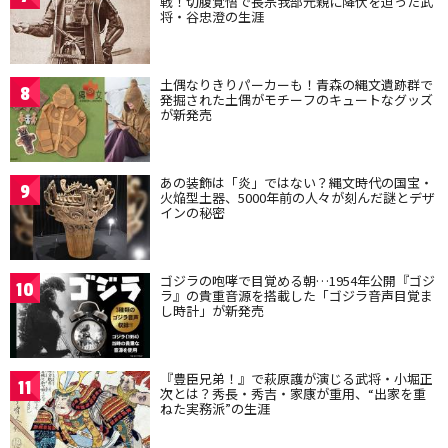
戦！切腹覚悟で長宗我部元親に降伏を迫った武
将・谷忠澄の生涯
土偶なりきりパーカーも！青森の縄文遺跡群で
8
発掘された土偶がモチーフのキュートなグッズ
が新発売
あの装飾は「炎」ではない？縄文時代の国宝・
9
火焔型土器、5000年前の人々が刻んだ謎とデザ
インの秘密
ゴジラの咆哮で目覚める朝…1954年公開『ゴジ
10
ラ』の貴重音源を搭載した「ゴジラ音声目覚ま
し時計」が新発売
『豊臣兄弟！』で萩原護が演じる武将・小堀正
11
次とは？秀長・秀吉・家康が重用、“出家を重
ねた実務派”の生涯