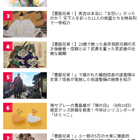
【豊臣兄弟！】秀吉は本当に「女狂い」だった
3
のか？ 天下人を彩った11人の側室たちを時系列
で一挙紹介
【豊臣兄弟！】22歳で散った長宗我部元親の天
4
才後継者・信親とは？武勇を奮った若武者の壮
絶な最期
『豊臣兄弟！』で描かれた織田信長の道普請は
5
史実？信長が実施した街道整備の施策を紹介
鳩サブレーの豊島屋が『鳩の日』（8月10日）
6
限定グッズ詳細を発表！今年はシリコンポーチ
「はとっこ」
『豊臣兄弟！』小一郎の5万の大軍に徹底抗
7