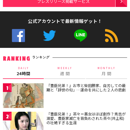
プレスリリース掲載サービス
公式アカウントで最新情報ゲット！
ランキング
RANKING
DAILY
WEEKLY
MONTHLY
24時間
週 間
月 間
『豊臣兄弟！』お市と柴田勝家、自刃しての最
1
期と「辞世の句」…運命を共にした２人の悲劇
『豊臣兄弟！』茶々＝悪女はほぼ創作？秀吉が
2
溺愛、豊臣家滅亡を背負わされた茶々(井上和)
の壮絶すぎる生涯