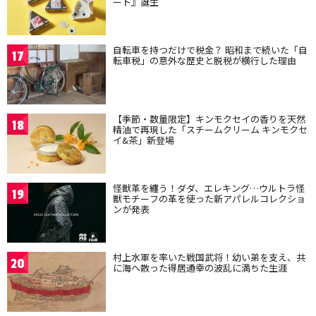
ート』誕生
自転車を持つだけで税金？ 昭和まで続いた「自
17
転車税」の意外な歴史と脱税が横行した理由
【季節・数量限定】キンモクセイの香りを天然
18
精油で再現した「スチームクリーム キンモクセ
イ&茶」新登場
怪獣革を纏う！ダダ、エレキング…ウルトラ怪
19
獣モチーフの革を使った新アパレルコレクショ
ンが発表
村上水軍を率いた戦国武将！幼い弟を支え、共
20
に海へ散った得居通幸の波乱に満ちた生涯