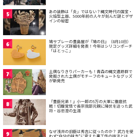
あの装飾は「炎」ではない？縄文時代の国宝・
5
火焔型土器、5000年前の人々が刻んだ謎とデザ
インの秘密
鳩サブレーの豊島屋が『鳩の日』（8月10日）
6
限定グッズ詳細を発表！今年はシリコンポーチ
「はとっこ」
土偶なりきりパーカーも！青森の縄文遺跡群で
7
発掘された土偶がモチーフのキュートなグッズ
が新発売
『豊臣兄弟！』小一郎の5万の大軍に徹底抗
8
戦！切腹覚悟で長宗我部元親に降伏を迫った武
将・谷忠澄の生涯
なぜ浅井の旧臣は秀吉に従ったのか？ 武力を使
9
わず“自分の味方”に変えた裏工作の技法とは