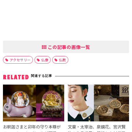
この記事の画像一覧
アクセサリー
仏像
仏教
関連する記事
RELATED
お釈迦さまと卯年の守り本尊が
文豪・太宰治、泉鏡花、宮沢賢