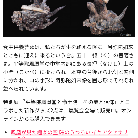
雲中供養菩薩は、私たちが生を終える際に、阿弥陀如来
とともに迎えに来るという合計五十二躯（く）の菩薩さ
ま。平等院鳳凰堂の中堂内部にある長押（なげし）上の
小壁（こかべ）に掛けられ、本尊の背後から北側と南側
に分かれ、コの字形に阿弥陀如来像を囲む形でそれぞれ
並べられています。
特別展 『平等院鳳凰堂と浄土院 その美と信仰』とコ
ラボした新作グッズ2点は、展覧会会場で販売中。オン
ラインからも購入できます。
鳳凰が見た極楽の空 時のうつろい イヤアクセサリ