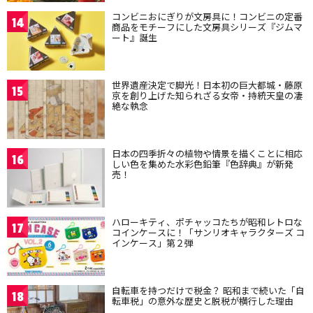
コンビニおにぎりが文房具に！コンビニの定番
14
商品をモチーフにした文房具シリーズ『ジムマ
ート』誕生
世界遺産決定で脚光！日本初の巨大都城・藤原
15
京を創り上げた知られざる女帝・持統天皇の凄
絶な執念
日本の四季折々の植物や情景を描くことに相応
16
しい色を集めた水彩色鉛筆『色辞典』が新発
売！
ハローキティ、ポチャッコたちが昭和レトロな
17
コインケースに！「サンリオキャラクターズ コ
インケース」第２弾
自転車を持つだけで税金？ 昭和まで続いた「自
18
転車税」の意外な歴史と脱税が横行した理由