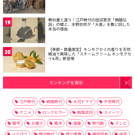
教科書と違う！江戸時代の田沼意次「賄賂伝
19
説」の嘘と、水野忠邦が「大奥」を敵に回した
本当の理由
【季節・数量限定】キンモクセイの香りを天然
20
精油で再現した「スチームクリーム キンモクセ
イ&茶」新登場
ランキングを表示
江戸時代
戦国時代
大河ドラマ
平安時代
アニメ
ロングセラー
戦国武将
スイーツ
雑学
お菓子
幕末
漫画
時代劇
テレビ
べらぼう
明治時代
徳川家康
織田信長
抹茶