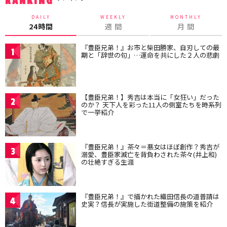
RANKING
DAILY
WEEKLY
MONTHLY
24時間
週 間
月 間
『豊臣兄弟！』お市と柴田勝家、自刃しての最
1
期と「辞世の句」…運命を共にした２人の悲劇
【豊臣兄弟！】秀吉は本当に「女狂い」だった
2
のか？ 天下人を彩った11人の側室たちを時系列
で一挙紹介
『豊臣兄弟！』茶々＝悪女はほぼ創作？秀吉が
3
溺愛、豊臣家滅亡を背負わされた茶々(井上和)
の壮絶すぎる生涯
『豊臣兄弟！』で描かれた織田信長の道普請は
4
史実？信長が実施した街道整備の施策を紹介