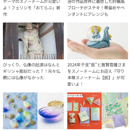
テーマのスノードームが可愛い
治の作品世界に着想した封蝋風
よ！フェリシモ「おてらぶ」新
ブローチがステキ！帯留めやペ
作
ンダントにアレンジも
びっくり、仏像の起源はなんと
2024年干支“辰”と普賢菩薩さま
ギリシャ彫刻だった？！元々仏
をスノードームにお迎え『守り
教には仏像がなかった
本尊スノードーム【辰】』が可
愛いよ！