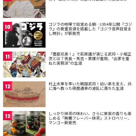
ゴジラの咆哮で目覚める朝…1954年公開『ゴジ
10
ラ』の貴重音源を搭載した「ゴジラ音声目覚ま
し時計」が新発売
『豊臣兄弟！』で萩原護が演じる武将・小堀正
11
次とは？秀長・秀吉・家康が重用、“出家を重
ねた実務派”の生涯
村上水軍を率いた戦国武将！幼い弟を支え、共
12
に海へ散った得居通幸の波乱に満ちた生涯
しっかり抹茶の味わい、さらに果実の香りも楽
13
しめる「無糖フレーバー抹茶」ストロベリー、
マンゴー新発売