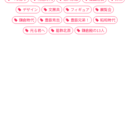
デザイン
文房具
フィギュア
展覧会
鎌倉時代
豊臣秀吉
豊臣兄弟！
昭和時代
光る君へ
葛飾北斎
鎌倉殿の13人