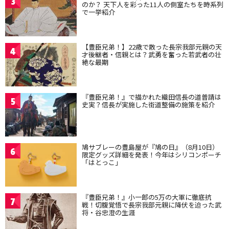
3
のか？ 天下人を彩った11人の側室たちを時系列
で一挙紹介
【豊臣兄弟！】22歳で散った長宗我部元親の天
4
才後継者・信親とは？武勇を奮った若武者の壮
絶な最期
『豊臣兄弟！』で描かれた織田信長の道普請は
5
史実？信長が実施した街道整備の施策を紹介
鳩サブレーの豊島屋が『鳩の日』（8月10日）
6
限定グッズ詳細を発表！今年はシリコンポーチ
「はとっこ」
『豊臣兄弟！』小一郎の5万の大軍に徹底抗
7
戦！切腹覚悟で長宗我部元親に降伏を迫った武
将・谷忠澄の生涯