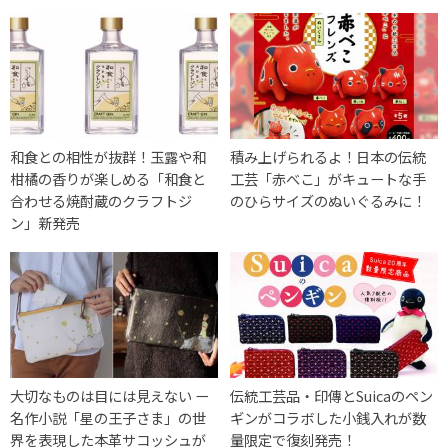
和食との相性が抜群！玉露や和
積み上げられるよ！日本の伝統
柑橘の香りが楽しめる「和食と
工芸「赤べこ」がキュートな手
合わせる焼酎蔵のクラフトジ
のひらサイズのぬいぐるみに！
ン」新発売
大切なものは目には見えない ー
伝統工芸品・印傳とSuicaのペン
名作小説「星の王子さま」の世
ギンがコラボした小銭入れが数
界を表現した本革サコッシュが
量限定で復刻発売！