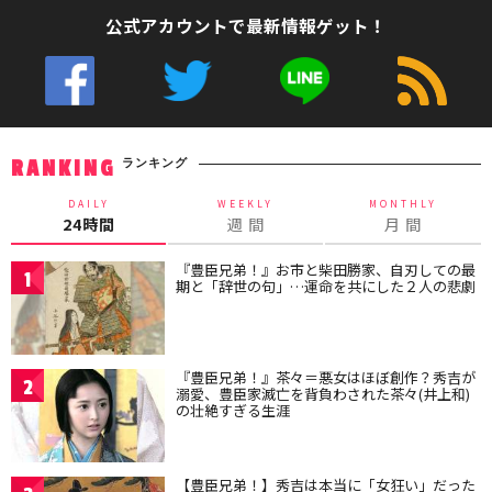
公式アカウントで最新情報ゲット！
ランキング
RANKING
DAILY
WEEKLY
MONTHLY
24時間
週 間
月 間
『豊臣兄弟！』お市と柴田勝家、自刃しての最
1
期と「辞世の句」…運命を共にした２人の悲劇
『豊臣兄弟！』茶々＝悪女はほぼ創作？秀吉が
2
溺愛、豊臣家滅亡を背負わされた茶々(井上和)
の壮絶すぎる生涯
【豊臣兄弟！】秀吉は本当に「女狂い」だった