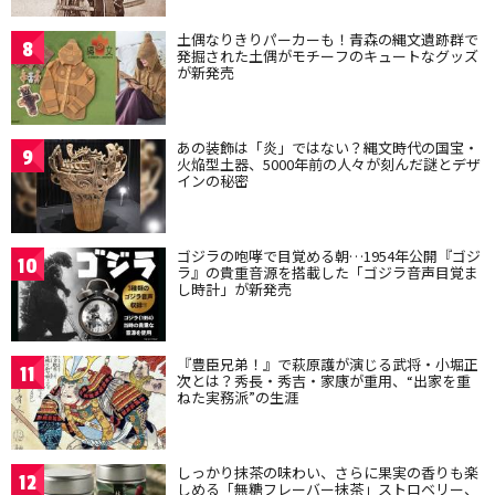
土偶なりきりパーカーも！青森の縄文遺跡群で
8
発掘された土偶がモチーフのキュートなグッズ
が新発売
あの装飾は「炎」ではない？縄文時代の国宝・
9
火焔型土器、5000年前の人々が刻んだ謎とデザ
インの秘密
ゴジラの咆哮で目覚める朝…1954年公開『ゴジ
10
ラ』の貴重音源を搭載した「ゴジラ音声目覚ま
し時計」が新発売
『豊臣兄弟！』で萩原護が演じる武将・小堀正
11
次とは？秀長・秀吉・家康が重用、“出家を重
ねた実務派”の生涯
しっかり抹茶の味わい、さらに果実の香りも楽
12
しめる「無糖フレーバー抹茶」ストロベリー、