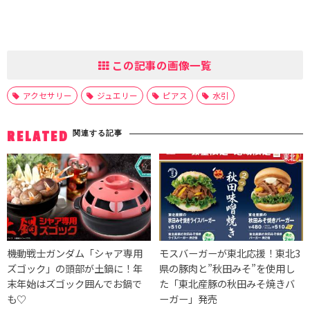
この記事の画像一覧
アクセサリー
ジュエリー
ピアス
水引
関連する記事
RELATED
機動戦士ガンダム「シャア専用
モスバーガーが東北応援！東北3
ズゴック」の頭部が土鍋に！年
県の豚肉と”秋田みそ”を使用し
末年始はズゴック囲んでお鍋で
た「東北産豚の秋田みそ焼きバ
も♡
ーガー」発売