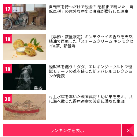
自転車を持つだけで税金？ 昭和まで続いた「自
17
転車税」の意外な歴史と脱税が横行した理由
【季節・数量限定】キンモクセイの香りを天然
18
精油で再現した「スチームクリーム キンモクセ
イ&茶」新登場
怪獣革を纏う！ダダ、エレキング…ウルトラ怪
19
獣モチーフの革を使った新アパレルコレクショ
ンが発表
村上水軍を率いた戦国武将！幼い弟を支え、共
20
に海へ散った得居通幸の波乱に満ちた生涯
ランキングを表示