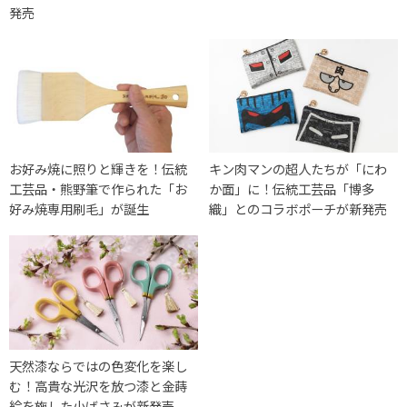
発売
お好み焼に照りと輝きを！伝統
キン肉マンの超人たちが「にわ
工芸品・熊野筆で作られた「お
か面」に！伝統工芸品「博多
好み焼専用刷毛」が誕生
織」とのコラボポーチが新発売
天然漆ならではの色変化を楽し
む！高貴な光沢を放つ漆と金蒔
絵を施した小ばさみが新発売