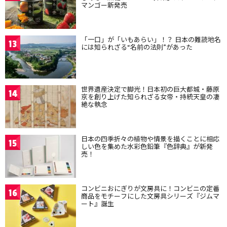
マンゴー新発売
「一口」が「いもあらい」！？ 日本の難読地名
13
には知られざる“名前の法則”があった
世界遺産決定で脚光！日本初の巨大都城・藤原
14
京を創り上げた知られざる女帝・持統天皇の凄
絶な執念
日本の四季折々の植物や情景を描くことに相応
15
しい色を集めた水彩色鉛筆『色辞典』が新発
売！
コンビニおにぎりが文房具に！コンビニの定番
16
商品をモチーフにした文房具シリーズ『ジムマ
ート』誕生