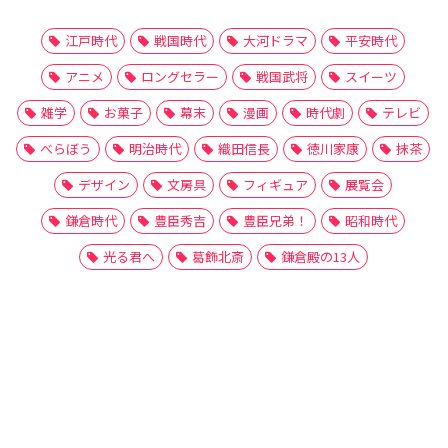
江戸時代
戦国時代
大河ドラマ
平安時代
アニメ
ロングセラー
戦国武将
スイーツ
雑学
お菓子
幕末
漫画
時代劇
テレビ
べらぼう
明治時代
織田信長
徳川家康
抹茶
デザイン
文房具
フィギュア
展覧会
鎌倉時代
豊臣秀吉
豊臣兄弟！
昭和時代
光る君へ
葛飾北斎
鎌倉殿の13人