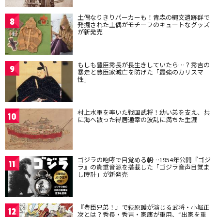
土偶なりきりパーカーも！青森の縄文遺跡群で
8
発掘された土偶がモチーフのキュートなグッズ
が新発売
もしも豊臣秀長が長生きしていたら…？秀吉の
9
暴走と豊臣家滅亡を防げた「最強のカリスマ
性」
村上水軍を率いた戦国武将！幼い弟を支え、共
10
に海へ散った得居通幸の波乱に満ちた生涯
ゴジラの咆哮で目覚める朝…1954年公開『ゴジ
11
ラ』の貴重音源を搭載した「ゴジラ音声目覚ま
し時計」が新発売
『豊臣兄弟！』で萩原護が演じる武将・小堀正
12
次とは？秀長・秀吉・家康が重用、“出家を重