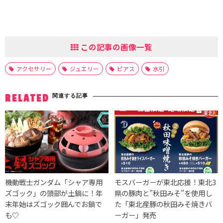
この記事の画像一覧
アクセサリー
ジュエリー
ピアス
水引
関連する記事
RELATED
機動戦士ガンダム「シャア専用
モスバーガーが東北応援！東北3
ズゴック」の頭部が土鍋に！年
県の豚肉と”秋田みそ”を使用し
末年始はズゴック囲んでお鍋で
た「東北産豚の秋田みそ焼きバ
も♡
ーガー」発売