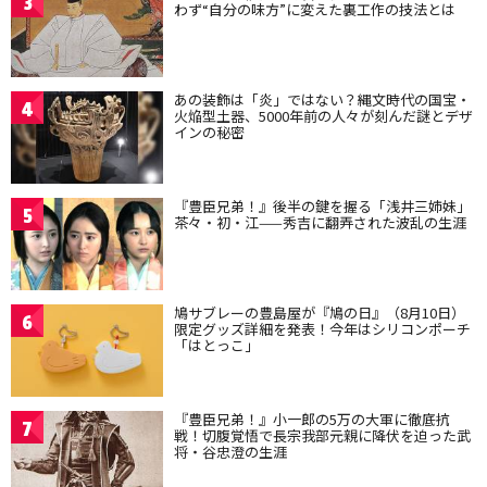
3
わず“自分の味方”に変えた裏工作の技法とは
あの装飾は「炎」ではない？縄文時代の国宝・
4
火焔型土器、5000年前の人々が刻んだ謎とデザ
インの秘密
『豊臣兄弟！』後半の鍵を握る「浅井三姉妹」
5
茶々・初・江——秀吉に翻弄された波乱の生涯
鳩サブレーの豊島屋が『鳩の日』（8月10日）
6
限定グッズ詳細を発表！今年はシリコンポーチ
「はとっこ」
『豊臣兄弟！』小一郎の5万の大軍に徹底抗
7
戦！切腹覚悟で長宗我部元親に降伏を迫った武
将・谷忠澄の生涯