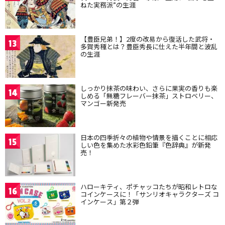
ねた実務派”の生涯
【豊臣兄弟！】2度の改易から復活した武将・
13
多賀秀種とは？豊臣秀長に仕えた半年間と波乱
の生涯
しっかり抹茶の味わい、さらに果実の香りも楽
14
しめる「無糖フレーバー抹茶」ストロベリー、
マンゴー新発売
日本の四季折々の植物や情景を描くことに相応
15
しい色を集めた水彩色鉛筆『色辞典』が新発
売！
ハローキティ、ポチャッコたちが昭和レトロな
16
コインケースに！「サンリオキャラクターズ コ
インケース」第２弾