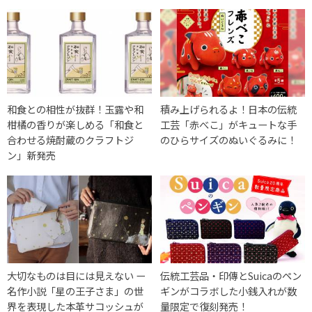
和食との相性が抜群！玉露や和
積み上げられるよ！日本の伝統
柑橘の香りが楽しめる「和食と
工芸「赤べこ」がキュートな手
合わせる焼酎蔵のクラフトジ
のひらサイズのぬいぐるみに！
ン」新発売
大切なものは目には見えない ー
伝統工芸品・印傳とSuicaのペン
名作小説「星の王子さま」の世
ギンがコラボした小銭入れが数
界を表現した本革サコッシュが
量限定で復刻発売！