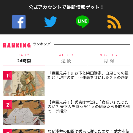
公式アカウントで最新情報ゲット！
ランキング
RANKING
DAILY
WEEKLY
MONTHLY
24時間
週 間
月 間
『豊臣兄弟！』お市と柴田勝家、自刃しての最
1
期と「辞世の句」…運命を共にした２人の悲劇
【豊臣兄弟！】秀吉は本当に「女狂い」だった
2
のか？ 天下人を彩った11人の側室たちを時系列
で一挙紹介
なぜ浅井の旧臣は秀吉に従ったのか？ 武力を使