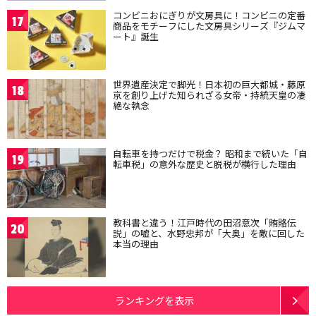
コンビニおにぎりが文房具に！コンビニの定番
17
商品をモチーフにした文房具シリーズ『ジムマ
ート』誕生
世界遺産決定で脚光！日本初の巨大都城・藤原
18
京を創り上げた知られざる女帝・持統天皇の凄
絶な執念
自転車を持つだけで税金？ 昭和まで続いた「自
19
転車税」の意外な歴史と脱税が横行した理由
教科書と違う！江戸時代の田沼意次「賄賂伝
20
説」の嘘と、水野忠邦が「大奥」を敵に回した
本当の理由
ランキングを表示