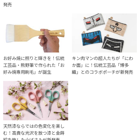
発売
お好み焼に照りと輝きを！伝統
キン肉マンの超人たちが「にわ
工芸品・熊野筆で作られた「お
か面」に！伝統工芸品「博多
好み焼専用刷毛」が誕生
織」とのコラボポーチが新発売
天然漆ならではの色変化を楽し
む！高貴な光沢を放つ漆と金蒔
絵を施した小ばさみが新発売