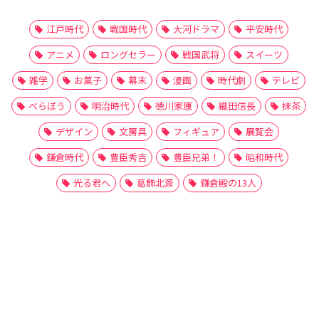
江戸時代
戦国時代
大河ドラマ
平安時代
アニメ
ロングセラー
戦国武将
スイーツ
雑学
お菓子
幕末
漫画
時代劇
テレビ
べらぼう
明治時代
徳川家康
織田信長
抹茶
デザイン
文房具
フィギュア
展覧会
鎌倉時代
豊臣秀吉
豊臣兄弟！
昭和時代
光る君へ
葛飾北斎
鎌倉殿の13人