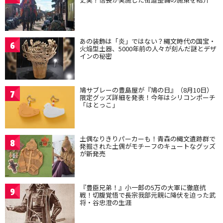
あの装飾は「炎」ではない？縄文時代の国宝・
6
火焔型土器、5000年前の人々が刻んだ謎とデザ
インの秘密
鳩サブレーの豊島屋が『鳩の日』（8月10日）
7
限定グッズ詳細を発表！今年はシリコンポーチ
「はとっこ」
土偶なりきりパーカーも！青森の縄文遺跡群で
8
発掘された土偶がモチーフのキュートなグッズ
が新発売
『豊臣兄弟！』小一郎の5万の大軍に徹底抗
9
戦！切腹覚悟で長宗我部元親に降伏を迫った武
将・谷忠澄の生涯