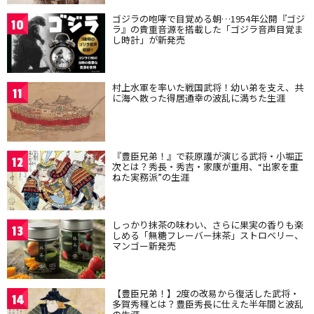
ゴジラの咆哮で目覚める朝…1954年公開『ゴジ
10
ラ』の貴重音源を搭載した「ゴジラ音声目覚ま
し時計」が新発売
村上水軍を率いた戦国武将！幼い弟を支え、共
11
に海へ散った得居通幸の波乱に満ちた生涯
『豊臣兄弟！』で萩原護が演じる武将・小堀正
12
次とは？秀長・秀吉・家康が重用、“出家を重
ねた実務派”の生涯
しっかり抹茶の味わい、さらに果実の香りも楽
13
しめる「無糖フレーバー抹茶」ストロベリー、
マンゴー新発売
【豊臣兄弟！】2度の改易から復活した武将・
14
多賀秀種とは？豊臣秀長に仕えた半年間と波乱