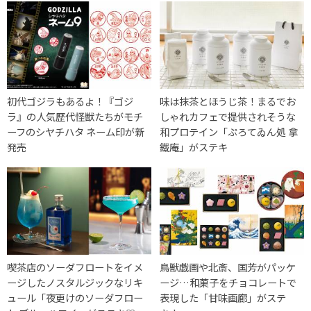
初代ゴジラもあるよ！『ゴジ
味は抹茶とほうじ茶！まるでお
ラ』の人気歴代怪獣たちがモチ
しゃれカフェで提供されそうな
ーフのシヤチハタ ネーム印が新
和プロテイン「ぷろてゐん処 拿
発売
鐵庵」がステキ
喫茶店のソーダフロートをイメ
鳥獣戯画や北斎、国芳がパッケ
ージしたノスタルジックなリキ
ージ…和菓子をチョコレートで
ュール「夜更けのソーダフロー
表現した「甘味画廊」がステ