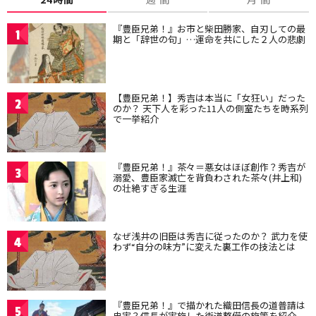
『豊臣兄弟！』お市と柴田勝家、自刃しての最
1
期と「辞世の句」…運命を共にした２人の悲劇
【豊臣兄弟！】秀吉は本当に「女狂い」だった
2
のか？ 天下人を彩った11人の側室たちを時系列
で一挙紹介
『豊臣兄弟！』茶々＝悪女はほぼ創作？秀吉が
3
溺愛、豊臣家滅亡を背負わされた茶々(井上和)
の壮絶すぎる生涯
なぜ浅井の旧臣は秀吉に従ったのか？ 武力を使
4
わず“自分の味方”に変えた裏工作の技法とは
『豊臣兄弟！』で描かれた織田信長の道普請は
5
史実？信長が実施した街道整備の施策を紹介