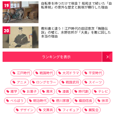
自転車を持つだけで税金？ 昭和まで続いた「自
19
転車税」の意外な歴史と脱税が横行した理由
教科書と違う！江戸時代の田沼意次「賄賂伝
20
説」の嘘と、水野忠邦が「大奥」を敵に回した
本当の理由
ランキングを表示
江戸時代
戦国時代
大河ドラマ
平安時代
アニメ
ロングセラー
戦国武将
スイーツ
雑学
お菓子
幕末
漫画
時代劇
テレビ
べらぼう
明治時代
徳川家康
織田信長
抹茶
デザイン
文房具
フィギュア
展覧会