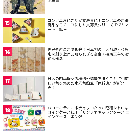
の生涯
コンビニおにぎりが文房具に！コンビニの定番
15
商品をモチーフにした文房具シリーズ『ジムマ
ート』誕生
世界遺産決定で脚光！日本初の巨大都城・藤原
16
京を創り上げた知られざる女帝・持統天皇の凄
絶な執念
日本の四季折々の植物や情景を描くことに相応
17
しい色を集めた水彩色鉛筆『色辞典』が新発
売！
ハローキティ、ポチャッコたちが昭和レトロな
18
コインケースに！「サンリオキャラクターズ コ
インケース」第２弾