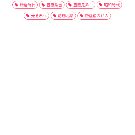
鎌倉時代
豊臣秀吉
豊臣兄弟！
昭和時代
光る君へ
葛飾北斎
鎌倉殿の13人