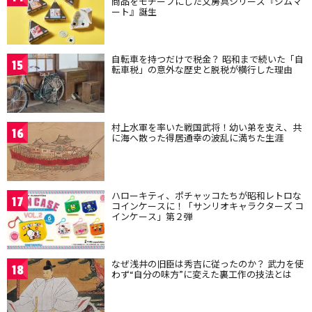
商品をモチーフにした文房具シリーズ『ジムマ
ート』誕生
自転車を持つだけで税金？ 昭和まで続いた「自
15
転車税」の意外な歴史と脱税が横行した理由
村上水軍を率いた戦国武将！幼い弟を支え、共
16
に海へ散った得居通幸の波乱に満ちた生涯
ハローキティ、ポチャッコたちが昭和レトロな
17
コインケースに！「サンリオキャラクターズ コ
インケース」第２弾
なぜ浅井の旧臣は秀吉に従ったのか？ 武力を使
18
わず“自分の味方”に変えた裏工作の技法とは