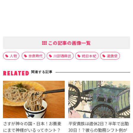
この記事の画像一覧
人物
奈良時代
川部酒麻呂
続日本紀
遣唐使
関連する記事
RELATED
さすが神々の国・日本！お蕎麦
平安貴族は週休2日？半年で出勤
にまで神様がいるってホント？
30日！？彼らの勤務シフト例が