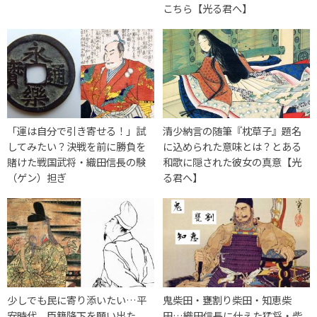
こちら【光る君へ】
「運は自分で引き寄せる！」試
清少納言の随筆『枕草子』題名
してみたい？決戦を前に勝負を
に込められた意味とは？とある
賭けた戦国武将・織田信長の験
和歌に隠された彼女の真意【光
（ゲン）担ぎ
る君へ】
少しでも民に寄り添いたい…平
鬼柴田・甕割り柴田・知恵柴
安時代、臣籍降下を願い出た
田…織田信長に仕えた猛将・柴