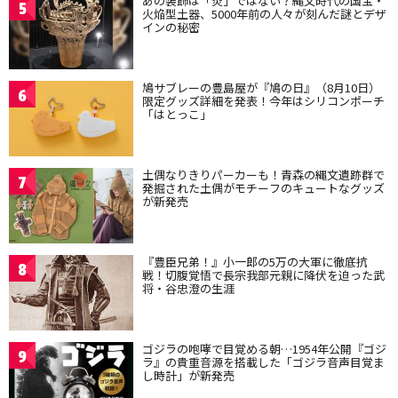
あの装飾は「炎」ではない？縄文時代の国宝・
5
火焔型土器、5000年前の人々が刻んだ謎とデザ
インの秘密
鳩サブレーの豊島屋が『鳩の日』（8月10日）
6
限定グッズ詳細を発表！今年はシリコンポーチ
「はとっこ」
土偶なりきりパーカーも！青森の縄文遺跡群で
7
発掘された土偶がモチーフのキュートなグッズ
が新発売
『豊臣兄弟！』小一郎の5万の大軍に徹底抗
8
戦！切腹覚悟で長宗我部元親に降伏を迫った武
将・谷忠澄の生涯
ゴジラの咆哮で目覚める朝…1954年公開『ゴジ
9
ラ』の貴重音源を搭載した「ゴジラ音声目覚ま
し時計」が新発売