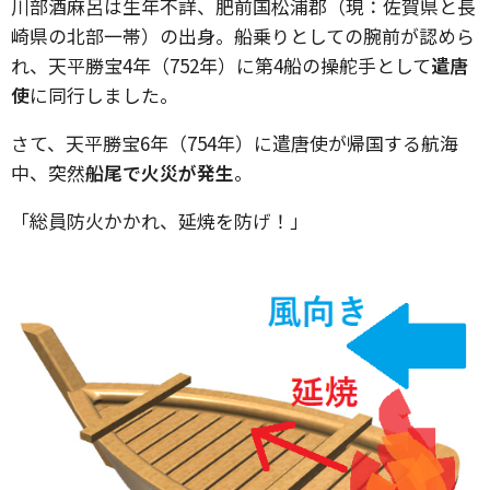
川部酒麻呂は生年不詳、肥前国松浦郡（現：佐賀県と長
崎県の北部一帯）の出身。船乗りとしての腕前が認めら
れ、天平勝宝4年（752年）に第4船の操舵手として
遣唐
使
に同行しました。
さて、天平勝宝6年（754年）に遣唐使が帰国する航海
中、突然
船尾で火災が発生
。
「総員防火かかれ、延焼を防げ！」