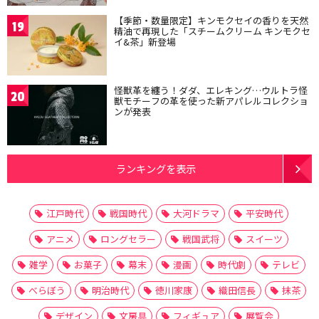
【季節・数量限定】キンモクセイの香りを天然
19
精油で再現した「スチームクリーム キンモクセ
イ&茶」新登場
怪獣革を纏う！ダダ、エレキング…ウルトラ怪
20
獣モチーフの革を使った新アパレルコレクショ
ンが発表
ランキングを表示
江戸時代
戦国時代
大河ドラマ
平安時代
アニメ
ロングセラー
戦国武将
スイーツ
雑学
お菓子
幕末
漫画
時代劇
テレビ
べらぼう
明治時代
徳川家康
織田信長
抹茶
デザイン
文房具
フィギュア
展覧会