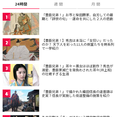
24時間
週 間
月 間
『豊臣兄弟！』お市と柴田勝家、自刃しての最
1
期と「辞世の句」…運命を共にした２人の悲劇
【豊臣兄弟！】秀吉は本当に「女狂い」だった
2
のか？ 天下人を彩った11人の側室たちを時系列
で一挙紹介
『豊臣兄弟！』茶々＝悪女はほぼ創作？秀吉が
3
溺愛、豊臣家滅亡を背負わされた茶々(井上和)
の壮絶すぎる生涯
『豊臣兄弟！』で描かれた織田信長の道普請は
4
史実？信長が実施した街道整備の施策を紹介