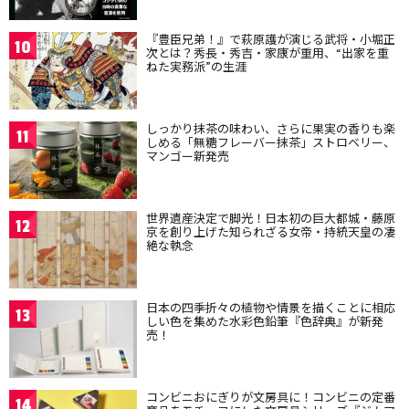
『豊臣兄弟！』で萩原護が演じる武将・小堀正
10
次とは？秀長・秀吉・家康が重用、“出家を重
ねた実務派”の生涯
しっかり抹茶の味わい、さらに果実の香りも楽
11
しめる「無糖フレーバー抹茶」ストロベリー、
マンゴー新発売
世界遺産決定で脚光！日本初の巨大都城・藤原
12
京を創り上げた知られざる女帝・持統天皇の凄
絶な執念
日本の四季折々の植物や情景を描くことに相応
13
しい色を集めた水彩色鉛筆『色辞典』が新発
売！
コンビニおにぎりが文房具に！コンビニの定番
14