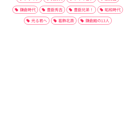
鎌倉時代
豊臣秀吉
豊臣兄弟！
昭和時代
光る君へ
葛飾北斎
鎌倉殿の13人