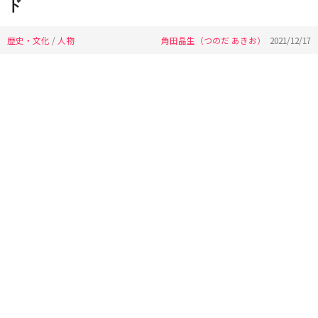
ド
歴史・文化
/
人物
角田晶生（つのだ あきお）
2021/12/17