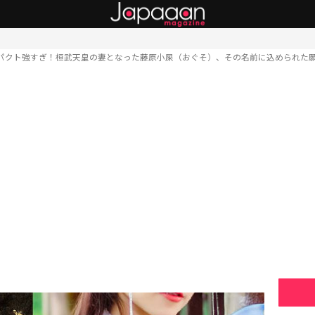
パクト強すぎ！桓武天皇の妻となった藤原小屎（おぐそ）、その名前に込められた