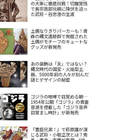
の大軍に徹底抗戦！切腹覚悟
で長宗我部元親に降伏を迫っ
た武将・谷忠澄の生涯
土偶なりきりパーカーも！青
森の縄文遺跡群で発掘された
土偶がモチーフのキュートな
グッズが新発売
あの装飾は「炎」ではない？
縄文時代の国宝・火焔型土
器、5000年前の人々が刻んだ
謎とデザインの秘密
ゴジラの咆哮で目覚める朝…
1954年公開『ゴジラ』の貴重
音源を搭載した「ゴジラ音声
目覚まし時計」が新発売
『豊臣兄弟！』で萩原護が演
じる武将・小堀正次とは？秀
長・秀吉・家康が重用、“出