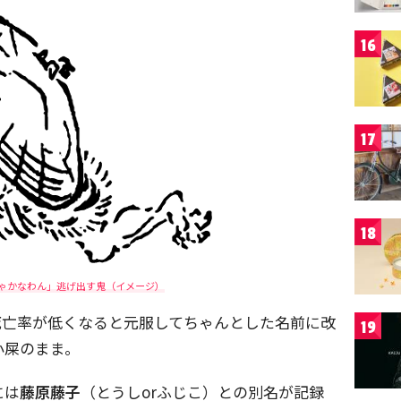
16
17
18
ゃかなわん」逃げ出す鬼（イメージ）
死亡率が低くなると元服してちゃんとした名前に改
19
小屎のまま。
には
藤原藤子
（とうしorふじこ）との別名が記録