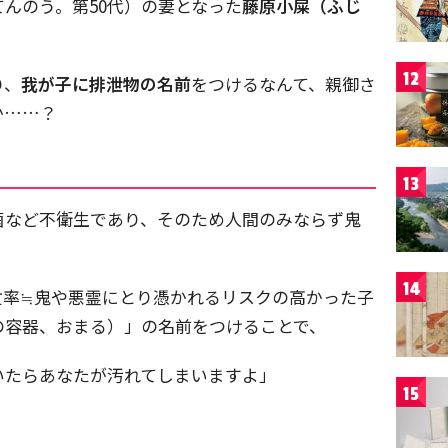
てんのう。第50代）の妻となった
藤原小屎（ふじ
12
り、
我が子に排泄物の名前
をつけるなんて、親御さ
か……？
13
菌など不衛生であり、そのため人間のみならず鬼
14
亡率≒鬼や悪霊にとり憑かれるリスクの高かった子
の容器、おまる）」の名前をつけることで、
いたらあなたが汚れてしまいますよ」
15
。