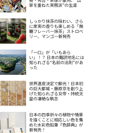
家を重ねた実務派”の生涯
しっかり抹茶の味わい、さら
に果実の香りも楽しめる「無
糖フレーバー抹茶」ストロベ
リー、マンゴー新発売
「一口」が「いもあら
い」！？ 日本の難読地名には
知られざる“名前の法則”があ
った
世界遺産決定で脚光！日本初
の巨大都城・藤原京を創り上
げた知られざる女帝・持統天
皇の凄絶な執念
日本の四季折々の植物や情景
を描くことに相応しい色を集
めた水彩色鉛筆『色辞典』が
新発売！