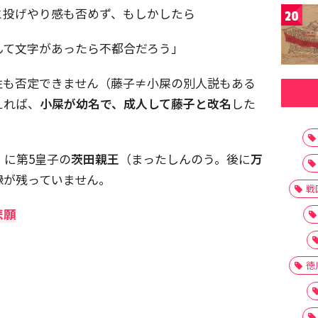
と投げやり感も否めず、もしかしたら
20
んて文字があったら不都合だろう」
性も否定できません（藤子≠小屎の別人説もある
えれば、
小屎が幼名で、成人して藤子と改名
した
）に第5皇子の
茨田親王
（まったしんのう。後に
万
録が残っていません。
戦
悲願
徳