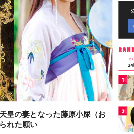
RAN
DA
2
1
2
天皇の妻となった藤原小屎（お
られた願い