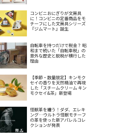
コンビニおにぎりが文房具
に！コンビニの定番商品をモ
チーフにした文房具シリーズ
『ジムマート』誕生
自転車を持つだけで税金？ 昭
和まで続いた「自転車税」の
意外な歴史と脱税が横行した
理由
【季節・数量限定】キンモク
セイの香りを天然精油で再現
した「スチームクリーム キン
モクセイ&茶」新登場
怪獣革を纏う！ダダ、エレキ
ング…ウルトラ怪獣モチーフ
の革を使った新アパレルコレ
クションが発表