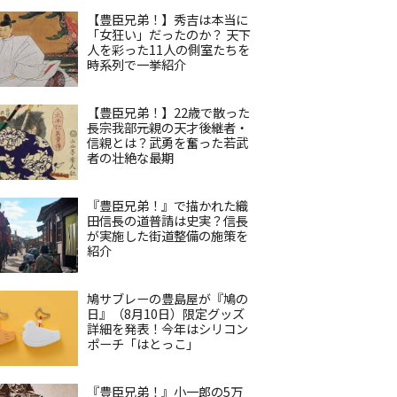
【豊臣兄弟！】秀吉は本当に
「女狂い」だったのか？ 天下
人を彩った11人の側室たちを
時系列で一挙紹介
【豊臣兄弟！】22歳で散った
長宗我部元親の天才後継者・
信親とは？武勇を奮った若武
者の壮絶な最期
『豊臣兄弟！』で描かれた織
田信長の道普請は史実？信長
が実施した街道整備の施策を
紹介
鳩サブレーの豊島屋が『鳩の
日』（8月10日）限定グッズ
詳細を発表！今年はシリコン
ポーチ「はとっこ」
『豊臣兄弟！』小一郎の5万