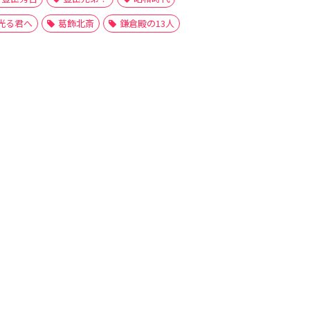
光る君へ
葛飾北斎
鎌倉殿の13人