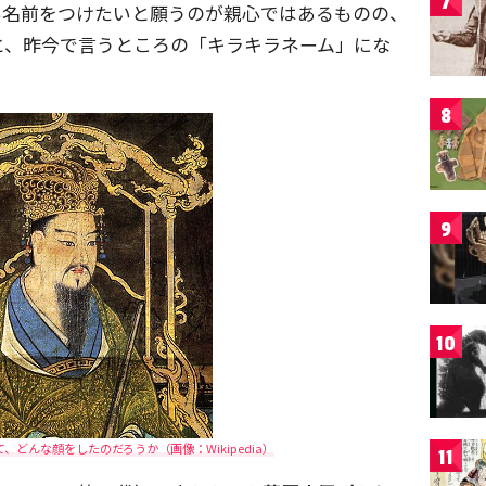
7
い名前をつけたいと願うのが親心ではあるものの、
と、昨今で言うところの「キラキラネーム」にな
8
9
10
どんな顔をしたのだろうか（画像：Wikipedia）
11