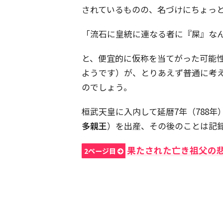
されているものの、名づけにちょっ
「流石に皇統に連なる者に『屎』な
と、便宜的に仮称を当てがった可能
ようです）が、とりあえず普通に考
のでしょう。
桓武天皇に入内して延暦7年（788年
多親王
）を出産、その後のことは記
果たされた亡き祖父の
2ページ目