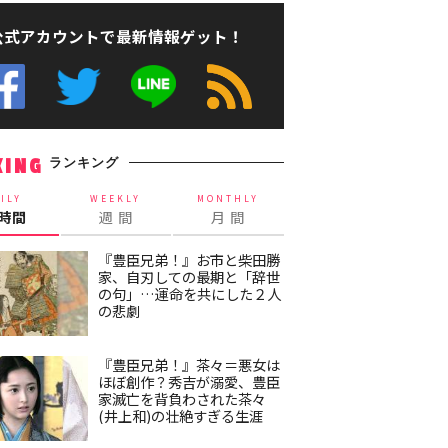
公式アカウントで最新情報ゲット！
ランキング
KING
ILY
WEEKLY
MONTHLY
4時間
週 間
月 間
『豊臣兄弟！』お市と柴田勝
家、自刃しての最期と「辞世
の句」…運命を共にした２人
の悲劇
『豊臣兄弟！』茶々＝悪女は
ほぼ創作？秀吉が溺愛、豊臣
家滅亡を背負わされた茶々
(井上和)の壮絶すぎる生涯