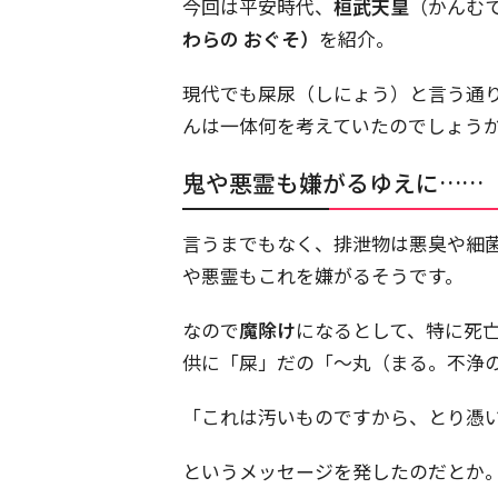
今回は平安時代、
桓武天皇
（かんむ
わらの おぐそ）
を紹介。
現代でも屎尿（しにょう）と言う通
んは一体何を考えていたのでしょう
鬼や悪霊も嫌がるゆえに……
言うまでもなく、排泄物は悪臭や細
や悪霊もこれを嫌がるそうです。
なので
魔除け
になるとして、特に死
供に「屎」だの「～丸（まる。不浄
「これは汚いものですから、とり憑
というメッセージを発したのだとか