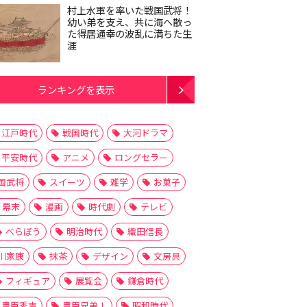
村上水軍を率いた戦国武将！
幼い弟を支え、共に海へ散っ
た得居通幸の波乱に満ちた生
涯
ランキングを表示
江戸時代
戦国時代
大河ドラマ
平安時代
アニメ
ロングセラー
国武将
スイーツ
雑学
お菓子
幕末
漫画
時代劇
テレビ
べらぼう
明治時代
織田信長
川家康
抹茶
デザイン
文房具
フィギュア
展覧会
鎌倉時代
豊臣秀吉
豊臣兄弟！
昭和時代