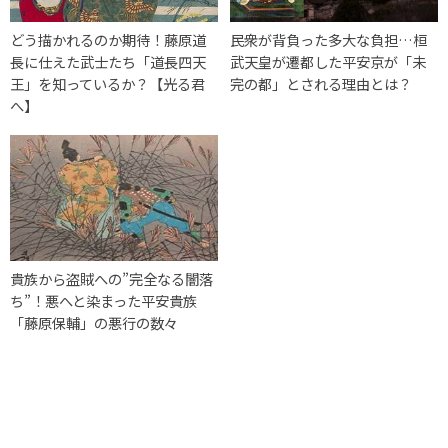
どう描かれるのか期待！藤原道
民衆が背負った多大な負担…桓
長に仕えた武士たち「道長四天
武天皇が遷都した平安京が「未
王」を知っているか？【光る君
完の都」とされる理由とは？
へ】
貴族から盗賊への”完全なる闇落
ち”！悪へと染まった平安貴族
「藤原保輔」の悪行の数々