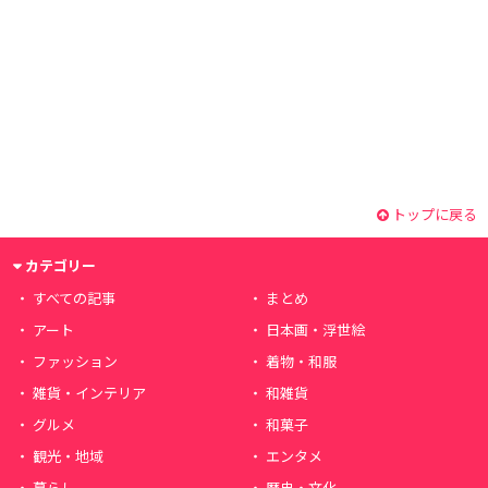
トップに戻る
カテゴリー
すべての記事
まとめ
アート
日本画・浮世絵
ファッション
着物・和服
雑貨・インテリア
和雑貨
グルメ
和菓子
観光・地域
エンタメ
暮らし
歴史・文化