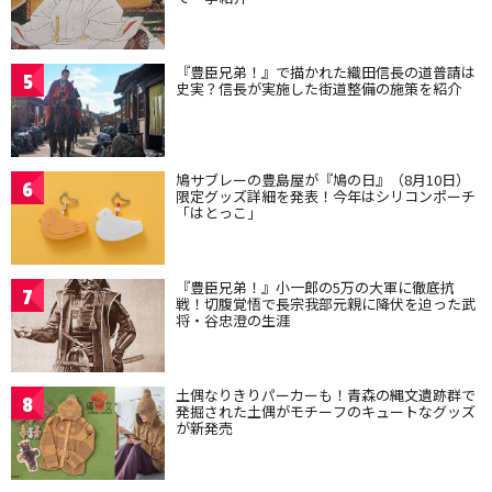
『豊臣兄弟！』で描かれた織田信長の道普請は
5
史実？信長が実施した街道整備の施策を紹介
鳩サブレーの豊島屋が『鳩の日』（8月10日）
6
限定グッズ詳細を発表！今年はシリコンポーチ
「はとっこ」
『豊臣兄弟！』小一郎の5万の大軍に徹底抗
7
戦！切腹覚悟で長宗我部元親に降伏を迫った武
将・谷忠澄の生涯
土偶なりきりパーカーも！青森の縄文遺跡群で
8
発掘された土偶がモチーフのキュートなグッズ
が新発売