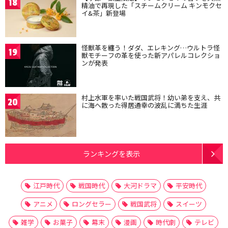
18
精油で再現した「スチームクリーム キンモクセ
イ&茶」新登場
怪獣革を纏う！ダダ、エレキング…ウルトラ怪
19
獣モチーフの革を使った新アパレルコレクショ
ンが発表
村上水軍を率いた戦国武将！幼い弟を支え、共
20
に海へ散った得居通幸の波乱に満ちた生涯
ランキングを表示
江戸時代
戦国時代
大河ドラマ
平安時代
アニメ
ロングセラー
戦国武将
スイーツ
雑学
お菓子
幕末
漫画
時代劇
テレビ