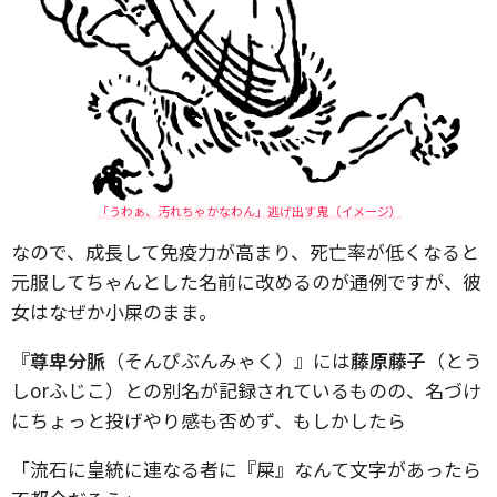
「うわぁ、汚れちゃかなわん」逃げ出す鬼（イメージ）
なので、成長して免疫力が高まり、死亡率が低くなると
元服してちゃんとした名前に改めるのが通例ですが、彼
女はなぜか小屎のまま。
『
尊卑分脈
（そんぴぶんみゃく）』には
藤原藤子
（とう
しorふじこ）との別名が記録されているものの、名づけ
にちょっと投げやり感も否めず、もしかしたら
「流石に皇統に連なる者に『屎』なんて文字があったら