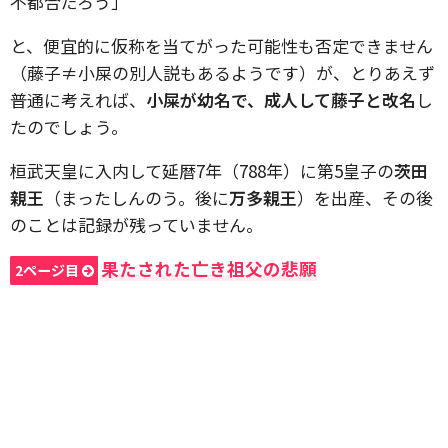
不都合だろう」
と、便宜的に仮称を当てがった可能性も否定できません
（藤子≠小屎の別人説もあるようです）が、とりあえず
普通に考えれば、
小屎が幼名で、成人して藤子と改名
し
たのでしょう。
桓武天皇に入内して延暦7年（788年）に第5皇子の
茨田
親王
（まったしんのう。後に
万多親王
）を出産、その後
のことは記録が残っていません。
果たされた亡き祖父の悲願
2ページ目