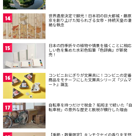
世界遺産決定で脚光！日本初の巨大都城・藤原
14
京を創り上げた知られざる女帝・持統天皇の凄
絶な執念
日本の四季折々の植物や情景を描くことに相応
15
しい色を集めた水彩色鉛筆『色辞典』が新発
売！
コンビニおにぎりが文房具に！コンビニの定番
16
商品をモチーフにした文房具シリーズ『ジムマ
ート』誕生
自転車を持つだけで税金？ 昭和まで続いた「自
17
転車税」の意外な歴史と脱税が横行した理由
【季節・数量限定】キンモクセイの香りを天然