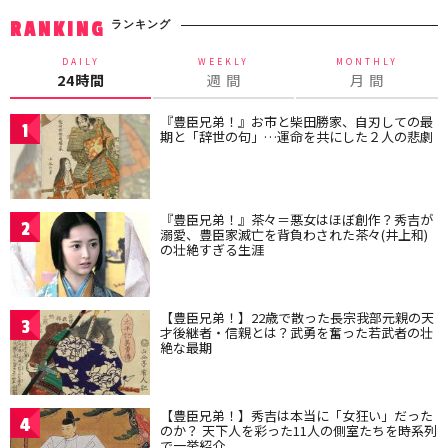
ランキング
RANKING
DAILY
WEEKLY
MONTHLY
24時間
週 間
月 間
『豊臣兄弟！』お市と柴田勝家、自刃しての最
1
期と「辞世の句」…運命を共にした２人の悲劇
『豊臣兄弟！』茶々＝悪女はほぼ創作？秀吉が
2
溺愛、豊臣家滅亡を背負わされた茶々(井上和)
の壮絶すぎる生涯
【豊臣兄弟！】22歳で散った長宗我部元親の天
3
才後継者・信親とは？武勇を奮った若武者の壮
絶な最期
【豊臣兄弟！】秀吉は本当に「女狂い」だった
4
のか？ 天下人を彩った11人の側室たちを時系列
で一挙紹介