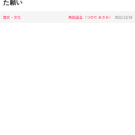
た願い
歴史・文化
角田晶生（つのだ あきお）
2021/12/18