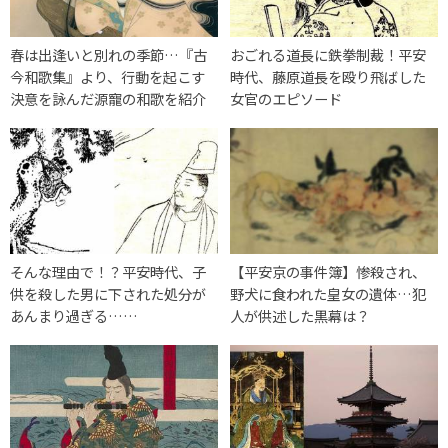
春は出逢いと別れの季節…『古
おごれる道長に鉄拳制裁！平安
今和歌集』より、行動を起こす
時代、藤原道長を殴り飛ばした
決意を詠んだ源寵の和歌を紹介
女官のエピソード
そんな理由で！？平安時代、子
【平安京の事件簿】惨殺され、
供を殺した男に下された処分が
野犬に食われた皇女の遺体…犯
あんまり過ぎる……
人が供述した黒幕は？