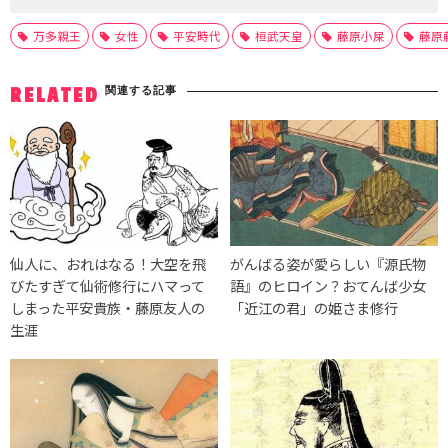
万多親王
女性
平安時代
桓武天皇
藤原小屎
藤原
関連する記事
RELATED
仙人に、おれはなる！大空を飛
がんばる姿が愛らしい『源氏物
びたすぎて仙術修行にハマって
語』のヒロイン？おてんば少女
しまった平安貴族・藤原友人の
「近江の君」の姫さま修行
生涯