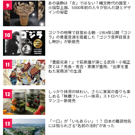
あの装飾は「炎」ではない？縄文時代の国宝・
9
火焔型土器、5000年前の人々が刻んだ謎とデザ
インの秘密
ゴジラの咆哮で目覚める朝…1954年公開『ゴジ
10
ラ』の貴重音源を搭載した「ゴジラ音声目覚ま
し時計」が新発売
『豊臣兄弟！』で萩原護が演じる武将・小堀正
11
次とは？秀長・秀吉・家康が重用、“出家を重
ねた実務派”の生涯
しっかり抹茶の味わい、さらに果実の香りも楽
12
しめる「無糖フレーバー抹茶」ストロベリー、
マンゴー新発売
「一口」が「いもあらい」！？ 日本の難読地名
13
には知られざる“名前の法則”があった