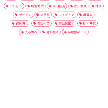
べらぼう
明治時代
織田信長
徳川家康
抹茶
デザイン
文房具
フィギュア
展覧会
鎌倉時代
豊臣秀吉
豊臣兄弟！
昭和時代
光る君へ
葛飾北斎
鎌倉殿の13人