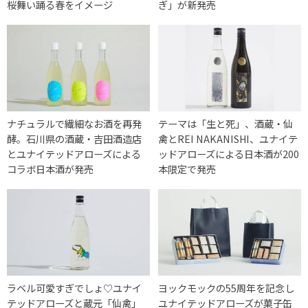
桜舞い踊る春をイメージ
ぎ」が新発売
ナチュラルで繊細なお酒を再発
テーマは「生と死」、酒蔵・仙
酵。石川県の酒蔵・吉田酒造店
禽とREI NAKANISHI、ユナイテ
とユナイテッドアローズによる
ッドアローズによる日本酒が200
コラボ日本酒が発売
本限定で発売
ラベル可愛すぎでしょ♡ユナイ
ヨックモックの55周年を記念し
テッドアローズと蔵元「仙禽」
ユナイテッドアローズが菓子缶