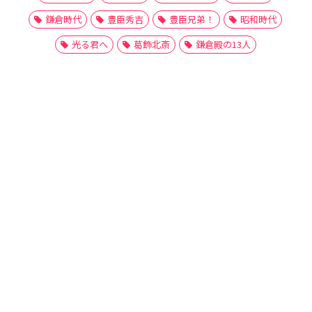
鎌倉時代
豊臣秀吉
豊臣兄弟！
昭和時代
光る君へ
葛飾北斎
鎌倉殿の13人