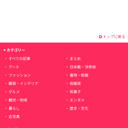
トップに戻る
カテゴリー
すべての記事
まとめ
アート
日本画・浮世絵
ファッション
着物・和服
雑貨・インテリア
和雑貨
グルメ
和菓子
観光・地域
エンタメ
暮らし
歴史・文化
古写真