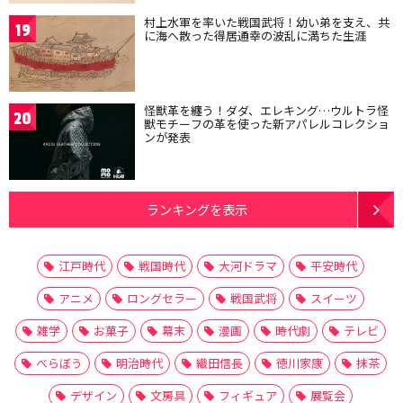
村上水軍を率いた戦国武将！幼い弟を支え、共
19
に海へ散った得居通幸の波乱に満ちた生涯
怪獣革を纏う！ダダ、エレキング…ウルトラ怪
20
獣モチーフの革を使った新アパレルコレクショ
ンが発表
ランキングを表示
江戸時代
戦国時代
大河ドラマ
平安時代
アニメ
ロングセラー
戦国武将
スイーツ
雑学
お菓子
幕末
漫画
時代劇
テレビ
べらぼう
明治時代
織田信長
徳川家康
抹茶
デザイン
文房具
フィギュア
展覧会