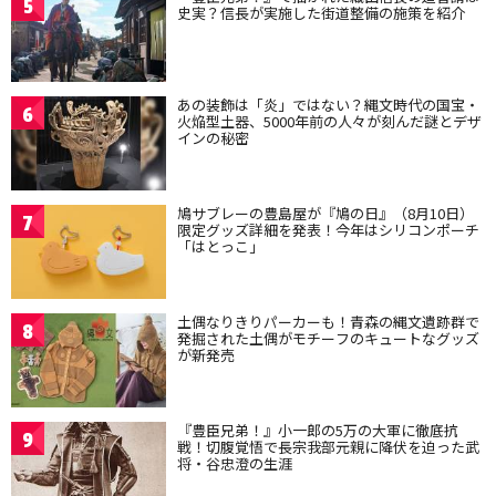
5
史実？信長が実施した街道整備の施策を紹介
あの装飾は「炎」ではない？縄文時代の国宝・
6
火焔型土器、5000年前の人々が刻んだ謎とデザ
インの秘密
鳩サブレーの豊島屋が『鳩の日』（8月10日）
7
限定グッズ詳細を発表！今年はシリコンポーチ
「はとっこ」
土偶なりきりパーカーも！青森の縄文遺跡群で
8
発掘された土偶がモチーフのキュートなグッズ
が新発売
『豊臣兄弟！』小一郎の5万の大軍に徹底抗
9
戦！切腹覚悟で長宗我部元親に降伏を迫った武
将・谷忠澄の生涯