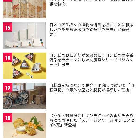
絶な執念
日本の四季折々の植物や情景を描くことに相応
15
しい色を集めた水彩色鉛筆『色辞典』が新発
売！
コンビニおにぎりが文房具に！コンビニの定番
16
商品をモチーフにした文房具シリーズ『ジムマ
ート』誕生
自転車を持つだけで税金？ 昭和まで続いた「自
17
転車税」の意外な歴史と脱税が横行した理由
【季節・数量限定】キンモクセイの香りを天然
18
精油で再現した「スチームクリーム キンモクセ
イ&茶」新登場