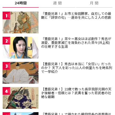
24時間
週 間
月 間
『豊臣兄弟！』お市と柴田勝家、自刃しての最
1
期と「辞世の句」…運命を共にした２人の悲劇
『豊臣兄弟！』茶々＝悪女はほぼ創作？秀吉が
2
溺愛、豊臣家滅亡を背負わされた茶々(井上和)
の壮絶すぎる生涯
【豊臣兄弟！】秀吉は本当に「女狂い」だった
3
のか？ 天下人を彩った11人の側室たちを時系列
で一挙紹介
【豊臣兄弟！】22歳で散った長宗我部元親の天
4
才後継者・信親とは？武勇を奮った若武者の壮
絶な最期
『豊臣兄弟！』で描かれた織田信長の道普請は