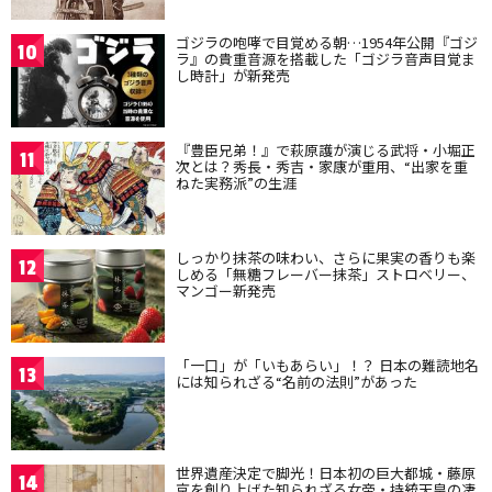
ゴジラの咆哮で目覚める朝…1954年公開『ゴジ
10
ラ』の貴重音源を搭載した「ゴジラ音声目覚ま
し時計」が新発売
『豊臣兄弟！』で萩原護が演じる武将・小堀正
11
次とは？秀長・秀吉・家康が重用、“出家を重
ねた実務派”の生涯
しっかり抹茶の味わい、さらに果実の香りも楽
12
しめる「無糖フレーバー抹茶」ストロベリー、
マンゴー新発売
「一口」が「いもあらい」！？ 日本の難読地名
13
には知られざる“名前の法則”があった
世界遺産決定で脚光！日本初の巨大都城・藤原
14
京を創り上げた知られざる女帝・持統天皇の凄