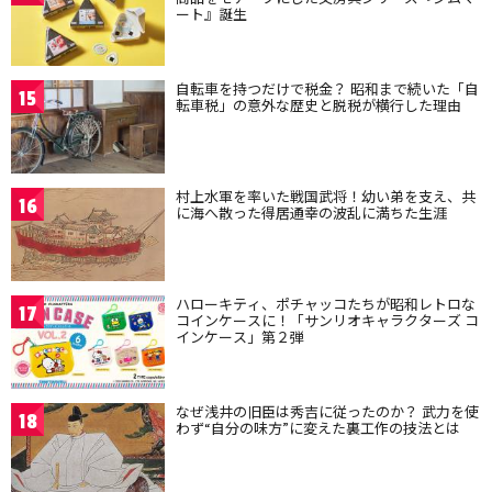
ート』誕生
自転車を持つだけで税金？ 昭和まで続いた「自
15
転車税」の意外な歴史と脱税が横行した理由
村上水軍を率いた戦国武将！幼い弟を支え、共
16
に海へ散った得居通幸の波乱に満ちた生涯
ハローキティ、ポチャッコたちが昭和レトロな
17
コインケースに！「サンリオキャラクターズ コ
インケース」第２弾
なぜ浅井の旧臣は秀吉に従ったのか？ 武力を使
18
わず“自分の味方”に変えた裏工作の技法とは