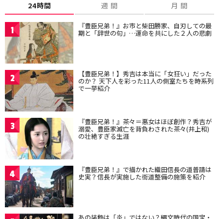
24時間
週 間
月 間
『豊臣兄弟！』お市と柴田勝家、自刃しての最
1
期と「辞世の句」…運命を共にした２人の悲劇
【豊臣兄弟！】秀吉は本当に「女狂い」だった
2
のか？ 天下人を彩った11人の側室たちを時系列
で一挙紹介
『豊臣兄弟！』茶々＝悪女はほぼ創作？秀吉が
3
溺愛、豊臣家滅亡を背負わされた茶々(井上和)
の壮絶すぎる生涯
『豊臣兄弟！』で描かれた織田信長の道普請は
4
史実？信長が実施した街道整備の施策を紹介
あの装飾は「炎」ではない？縄文時代の国宝・