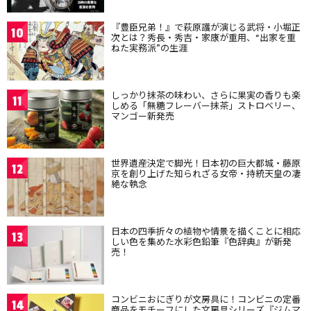
『豊臣兄弟！』で萩原護が演じる武将・小堀正
10
次とは？秀長・秀吉・家康が重用、“出家を重
ねた実務派”の生涯
しっかり抹茶の味わい、さらに果実の香りも楽
11
しめる「無糖フレーバー抹茶」ストロベリー、
マンゴー新発売
世界遺産決定で脚光！日本初の巨大都城・藤原
12
京を創り上げた知られざる女帝・持統天皇の凄
絶な執念
日本の四季折々の植物や情景を描くことに相応
13
しい色を集めた水彩色鉛筆『色辞典』が新発
売！
コンビニおにぎりが文房具に！コンビニの定番
14
商品をモチーフにした文房具シリーズ『ジムマ