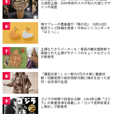
5
火焔型土器、5000年前の人々が刻んだ謎とデザ
インの秘密
鳩サブレーの豊島屋が『鳩の日』（8月10日）
6
限定グッズ詳細を発表！今年はシリコンポーチ
「はとっこ」
土偶なりきりパーカーも！青森の縄文遺跡群で
7
発掘された土偶がモチーフのキュートなグッズ
が新発売
『豊臣兄弟！』小一郎の5万の大軍に徹底抗
8
戦！切腹覚悟で長宗我部元親に降伏を迫った武
将・谷忠澄の生涯
ゴジラの咆哮で目覚める朝…1954年公開『ゴジ
9
ラ』の貴重音源を搭載した「ゴジラ音声目覚ま
し時計」が新発売