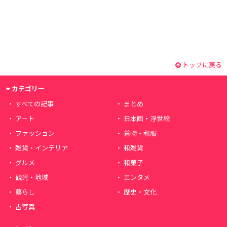
トップに戻る
カテゴリー
すべての記事
まとめ
アート
日本画・浮世絵
ファッション
着物・和服
雑貨・インテリア
和雑貨
グルメ
和菓子
観光・地域
エンタメ
暮らし
歴史・文化
古写真