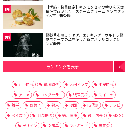
【季節・数量限定】キンモクセイの香りを天然
19
精油で再現した「スチームクリーム キンモクセ
イ&茶」新登場
怪獣革を纏う！ダダ、エレキング…ウルトラ怪
20
獣モチーフの革を使った新アパレルコレクショ
ンが発表
ランキングを表示
江戸時代
戦国時代
大河ドラマ
平安時代
アニメ
ロングセラー
戦国武将
スイーツ
雑学
お菓子
幕末
漫画
時代劇
テレビ
べらぼう
明治時代
徳川家康
織田信長
抹茶
デザイン
文房具
フィギュア
展覧会