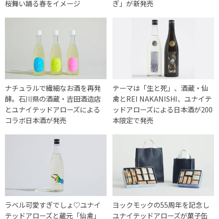
桜舞い踊る春をイメージ
ぎ」が新発売
ナチュラルで繊細なお酒を再発
テーマは「生と死」、酒蔵・仙
酵。石川県の酒蔵・吉田酒造店
禽とREI NAKANISHI、ユナイテ
とユナイテッドアローズによる
ッドアローズによる日本酒が200
コラボ日本酒が発売
本限定で発売
ラベル可愛すぎでしょ♡ユナイ
ヨックモックの55周年を記念し
テッドアローズと蔵元「仙禽」
ユナイテッドアローズが菓子缶