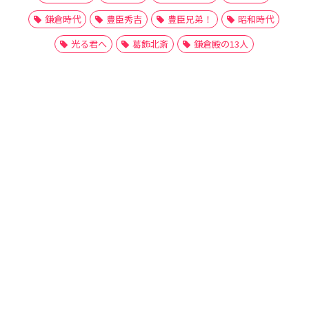
鎌倉時代
豊臣秀吉
豊臣兄弟！
昭和時代
光る君へ
葛飾北斎
鎌倉殿の13人