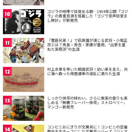
ゴジラの咆哮で目覚める朝…1954年公開『ゴジ
10
ラ』の貴重音源を搭載した「ゴジラ音声目覚ま
し時計」が新発売
『豊臣兄弟！』で萩原護が演じる武将・小堀正
11
次とは？秀長・秀吉・家康が重用、“出家を重
ねた実務派”の生涯
村上水軍を率いた戦国武将！幼い弟を支え、共
12
に海へ散った得居通幸の波乱に満ちた生涯
しっかり抹茶の味わい、さらに果実の香りも楽
13
しめる「無糖フレーバー抹茶」ストロベリー、
マンゴー新発売
コンビニおにぎりが文房具に！コンビニの定番
14
商品をモチーフにした文房具シリーズ『ジムマ