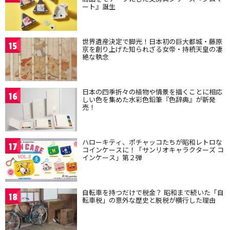
ート』誕生
世界遺産決定で脚光！日本初の巨大都城・藤原
15
京を創り上げた知られざる女帝・持統天皇の凄
絶な執念
日本の四季折々の植物や情景を描くことに相応
16
しい色を集めた水彩色鉛筆『色辞典』が新発
売！
ハローキティ、ポチャッコたちが昭和レトロな
17
コインケースに！「サンリオキャラクターズ コ
インケース」第２弾
自転車を持つだけで税金？ 昭和まで続いた「自
18
転車税」の意外な歴史と脱税が横行した理由