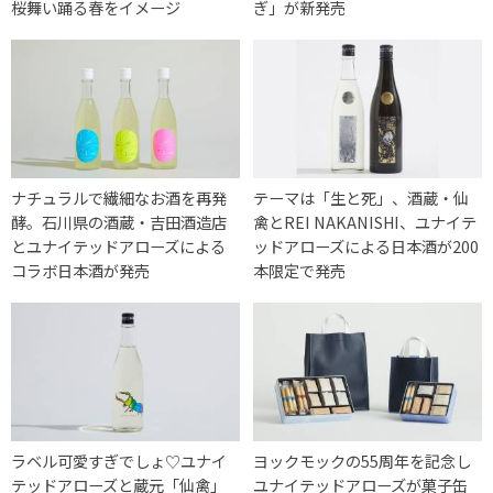
桜舞い踊る春をイメージ
ぎ」が新発売
ナチュラルで繊細なお酒を再発
テーマは「生と死」、酒蔵・仙
酵。石川県の酒蔵・吉田酒造店
禽とREI NAKANISHI、ユナイテ
とユナイテッドアローズによる
ッドアローズによる日本酒が200
コラボ日本酒が発売
本限定で発売
ラベル可愛すぎでしょ♡ユナイ
ヨックモックの55周年を記念し
テッドアローズと蔵元「仙禽」
ユナイテッドアローズが菓子缶