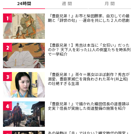
24時間
週 間
月 間
『豊臣兄弟！』お市と柴田勝家、自刃しての最
1
期と「辞世の句」…運命を共にした２人の悲劇
【豊臣兄弟！】秀吉は本当に「女狂い」だった
2
のか？ 天下人を彩った11人の側室たちを時系列
で一挙紹介
『豊臣兄弟！』茶々＝悪女はほぼ創作？秀吉が
3
溺愛、豊臣家滅亡を背負わされた茶々(井上和)
の壮絶すぎる生涯
『豊臣兄弟！』で描かれた織田信長の道普請は
4
史実？信長が実施した街道整備の施策を紹介
あの装飾は「炎」ではない？縄文時代の国宝・