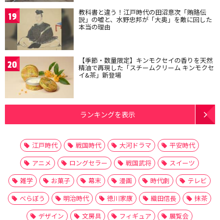
教科書と違う！江戸時代の田沼意次「賄賂伝
19
説」の嘘と、水野忠邦が「大奥」を敵に回した
本当の理由
【季節・数量限定】キンモクセイの香りを天然
20
精油で再現した「スチームクリーム キンモクセ
イ&茶」新登場
ランキングを表示
江戸時代
戦国時代
大河ドラマ
平安時代
アニメ
ロングセラー
戦国武将
スイーツ
雑学
お菓子
幕末
漫画
時代劇
テレビ
べらぼう
明治時代
徳川家康
織田信長
抹茶
デザイン
文房具
フィギュア
展覧会