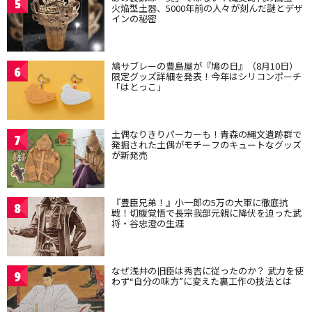
5
火焔型土器、5000年前の人々が刻んだ謎とデザ
インの秘密
鳩サブレーの豊島屋が『鳩の日』（8月10日）
6
限定グッズ詳細を発表！今年はシリコンポーチ
「はとっこ」
土偶なりきりパーカーも！青森の縄文遺跡群で
7
発掘された土偶がモチーフのキュートなグッズ
が新発売
『豊臣兄弟！』小一郎の5万の大軍に徹底抗
8
戦！切腹覚悟で長宗我部元親に降伏を迫った武
将・谷忠澄の生涯
なぜ浅井の旧臣は秀吉に従ったのか？ 武力を使
9
わず“自分の味方”に変えた裏工作の技法とは