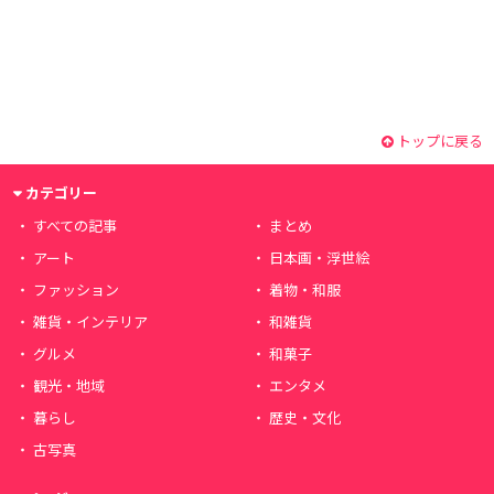
トップに戻る
カテゴリー
すべての記事
まとめ
アート
日本画・浮世絵
ファッション
着物・和服
雑貨・インテリア
和雑貨
グルメ
和菓子
観光・地域
エンタメ
暮らし
歴史・文化
古写真