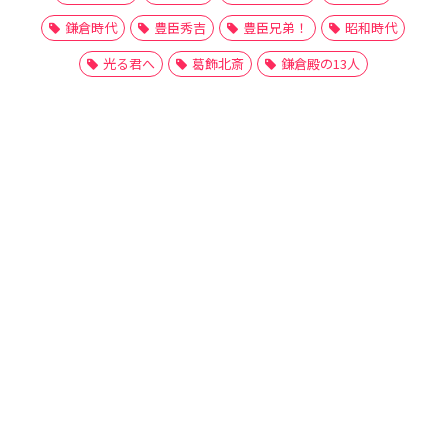
鎌倉時代
豊臣秀吉
豊臣兄弟！
昭和時代
光る君へ
葛飾北斎
鎌倉殿の13人