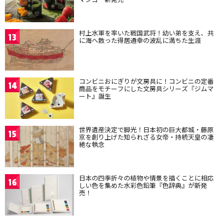
村上水軍を率いた戦国武将！幼い弟を支え、共
13
に海へ散った得居通幸の波乱に満ちた生涯
コンビニおにぎりが文房具に！コンビニの定番
14
商品をモチーフにした文房具シリーズ『ジムマ
ート』誕生
世界遺産決定で脚光！日本初の巨大都城・藤原
15
京を創り上げた知られざる女帝・持統天皇の凄
絶な執念
日本の四季折々の植物や情景を描くことに相応
16
しい色を集めた水彩色鉛筆『色辞典』が新発
売！