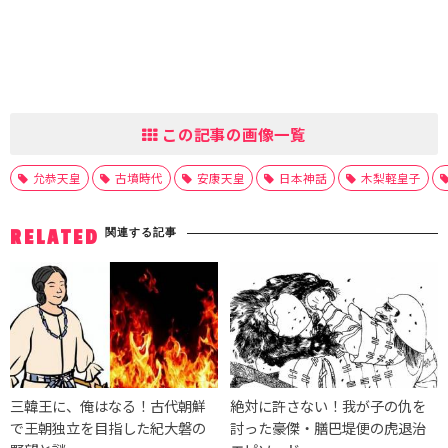
この記事の画像一覧
允恭天皇
古墳時代
安康天皇
日本神話
木梨軽皇子
関連する記事
RELATED
三韓王に、俺はなる！古代朝鮮
絶対に許さない！我が子の仇を
で王朝独立を目指した紀大磐の
討った豪傑・膳巴堤便の虎退治