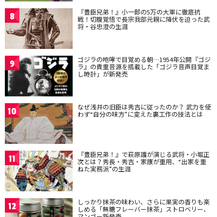
『豊臣兄弟！』小一郎の5万の大軍に徹底抗
8
戦！切腹覚悟で長宗我部元親に降伏を迫った武
将・谷忠澄の生涯
ゴジラの咆哮で目覚める朝…1954年公開『ゴジ
9
ラ』の貴重音源を搭載した「ゴジラ音声目覚ま
し時計」が新発売
なぜ浅井の旧臣は秀吉に従ったのか？ 武力を使
10
わず“自分の味方”に変えた裏工作の技法とは
『豊臣兄弟！』で萩原護が演じる武将・小堀正
11
次とは？秀長・秀吉・家康が重用、“出家を重
ねた実務派”の生涯
しっかり抹茶の味わい、さらに果実の香りも楽
12
しめる「無糖フレーバー抹茶」ストロベリー、
マンゴー新発売