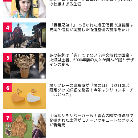
の壮絶すぎる生涯
『豊臣兄弟！』で描かれた織田信長の道普請は
4
史実？信長が実施した街道整備の施策を紹介
あの装飾は「炎」ではない？縄文時代の国宝・
5
火焔型土器、5000年前の人々が刻んだ謎とデザ
インの秘密
鳩サブレーの豊島屋が『鳩の日』（8月10日）
6
限定グッズ詳細を発表！今年はシリコンポーチ
「はとっこ」
土偶なりきりパーカーも！青森の縄文遺跡群で
7
発掘された土偶がモチーフのキュートなグッズ
が新発売