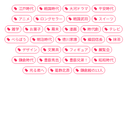
江戸時代
戦国時代
大河ドラマ
平安時代
アニメ
ロングセラー
戦国武将
スイーツ
雑学
お菓子
幕末
漫画
時代劇
テレビ
べらぼう
明治時代
徳川家康
織田信長
抹茶
デザイン
文房具
フィギュア
展覧会
鎌倉時代
豊臣秀吉
豊臣兄弟！
昭和時代
光る君へ
葛飾北斎
鎌倉殿の13人