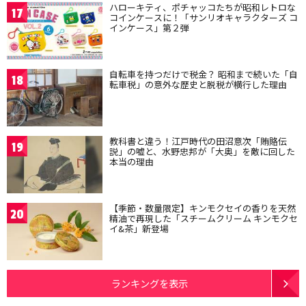
ハローキティ、ポチャッコたちが昭和レトロな
17
コインケースに！「サンリオキャラクターズ コ
インケース」第２弾
自転車を持つだけで税金？ 昭和まで続いた「自
18
転車税」の意外な歴史と脱税が横行した理由
教科書と違う！江戸時代の田沼意次「賄賂伝
19
説」の嘘と、水野忠邦が「大奥」を敵に回した
本当の理由
【季節・数量限定】キンモクセイの香りを天然
20
精油で再現した「スチームクリーム キンモクセ
イ&茶」新登場
ランキングを表示