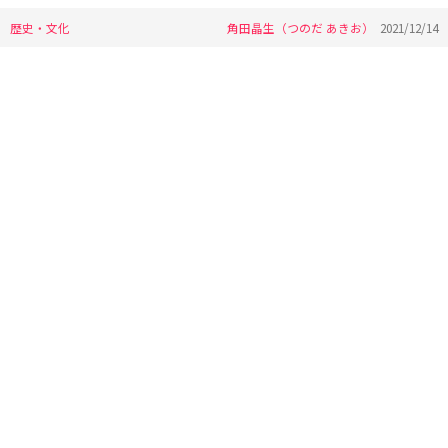
歴史・文化
角田晶生（つのだ あきお）
2021/12/14