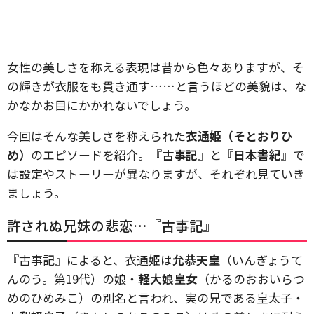
女性の美しさを称える表現は昔から色々ありますが、そ
の輝きが衣服をも貫き通す……と言うほどの美貌は、な
かなかお目にかかれないでしょう。
今回はそんな美しさを称えられた
衣通姫（そとおりひ
め）
のエピソードを紹介。『
古事記
』と『
日本書紀
』で
は設定やストーリーが異なりますが、それぞれ見ていき
ましょう。
許されぬ兄妹の悲恋…『古事記』
『古事記』によると、衣通姫は
允恭天皇
（いんぎょうて
んのう。第19代）の娘・
軽大娘皇女
（かるのおおいらつ
めのひめみこ）の別名と言われ、実の兄である皇太子・