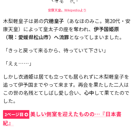
安康天皇。Wikipediaより
木梨軽皇子は弟の
穴穂皇子
（あなほのみこ。第20代・安
康天皇）によって皇太子の座を奪われ、
伊予国姫原
（現：愛媛県松山市）へ流罪
となってしまいました。
「きっと戻って来るから、待っていて下さい」
「えぇ……」
しかし衣通姫は居ても立っても居られずに木梨軽皇子を
追って伊予国までやって来ます。再会を果たした二人は
この世の名残とてしばし愛し合い、
心中
して果てたので
した。
美しい側室を迎えたものの…『日本書
2ページ目
紀』