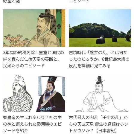
野望と謎
エピソード
3年間の納税免除！皇室と国民の
古墳時代「磐井の乱」とは何だ
絆を育んだ仁徳天皇の英断と、
ったのだろうか。6世紀最大級の
民衆たちのエピソード
反乱を詳細に見てみる
始皇帝の生まれ変わり？神の中
古代最大の内乱「壬申の乱」か
の神と讃えられた秦河勝のエピ
らの天武天皇 誕生の経緯はホン
ソードを紹介
トかウソか？【日本書紀】