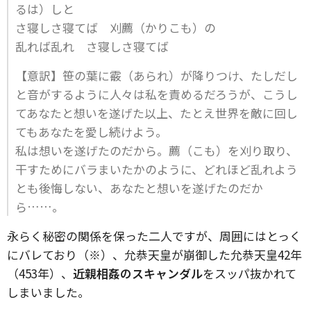
るは）しと
さ寝しさ寝てば 刈薦（かりこも）の
乱れば乱れ さ寝しさ寝てば
【意訳】笹の葉に霰（あられ）が降りつけ、たしだし
と音がするように人々は私を責めるだろうが、こうし
てあなたと想いを遂げた以上、たとえ世界を敵に回し
てもあなたを愛し続けよう。
私は想いを遂げたのだから。薦（こも）を刈り取り、
干すためにバラまいたかのように、どれほど乱れよう
とも後悔しない、あなたと想いを遂げたのだか
ら……。
永らく秘密の関係を保った二人ですが、周囲にはとっく
にバレており（※）、允恭天皇が崩御した允恭天皇42年
（453年）、
近親相姦のスキャンダル
をスッパ抜かれて
しまいました。