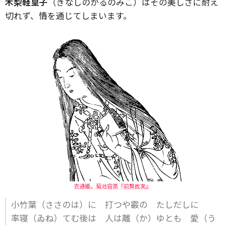
木梨軽皇子
（きなしのかるのみこ）はその美しさに耐え
切れず、情を通じてしまいます。
衣通姫。菊池容斎『前賢故実』
小竹葉（ささのは）に 打つや霰の たしだしに
率寝（ゐね）てむ後は 人は離（か）ゆとも 愛（う