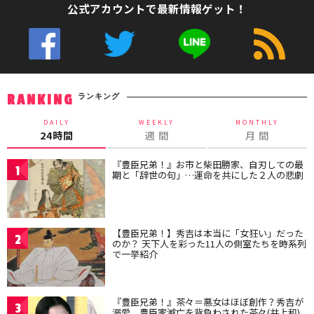
公式アカウントで最新情報ゲット！
ランキング
RANKING
DAILY
WEEKLY
MONTHLY
24時間
週 間
月 間
『豊臣兄弟！』お市と柴田勝家、自刃しての最
1
期と「辞世の句」…運命を共にした２人の悲劇
【豊臣兄弟！】秀吉は本当に「女狂い」だった
2
のか？ 天下人を彩った11人の側室たちを時系列
で一挙紹介
『豊臣兄弟！』茶々＝悪女はほぼ創作？秀吉が
3
溺愛、豊臣家滅亡を背負わされた茶々(井上和)