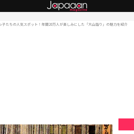
っ子たちの人気スポット！年間20万人が楽しみにした「大山詣り」の魅力を紹介