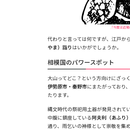
「今度は近場
代わりと言っては何ですが、江戸から
やま）詣り
はいかがでしょうか。
相模国のパワースポット
大山ってどこ？という方向けにざっ
伊勢原市・秦野市
にまたがっており
たります。
縄文時代の祭祀用土器が発見されて
中腹に鎮座している
阿夫利（あふり
通り、雨乞いの神様として崇敬を集