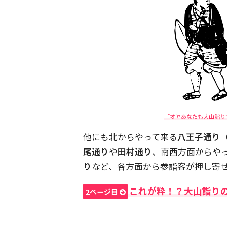
「オヤあなたも大山詣り
他にも北からやって来る
八王子通り
尾通り
や
田村通り
、南西方面からや
り
など、各方面から参詣客が押し寄
これが粋！？大山詣り
2ページ目