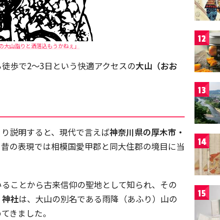
12
の大山詣りと洒落込もうかねぇ」
徒歩で2～3日という快適アクセスの
大山（おお
13
くり説明すると、現代で言えば
神奈川県の厚木市・
14
、昔の表現では相模国愛甲郡と同大住郡の境目に当
いることから古来信仰の聖地として知られ、その
15
）神社
は、大山の別名である雨降（あふり）山の
めてきました。