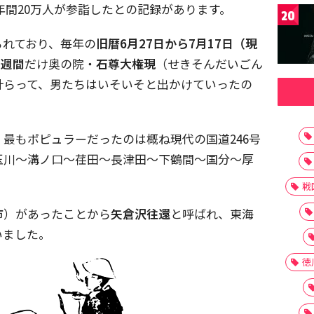
には年間20万人が参詣したとの記録があります。
20
られており、毎年の
旧暦6月27日から7月17日（現
3週間
だけ奥の院・
石尊大権現
（せきそんだいごん
計らって、男たちはいそいそと出かけていったの
、最もポピュラーだったのは概ね現代の国道246号
玉川～溝ノ口～荏田～長津田～下鶴間～国分～厚
戦
市）があったことから
矢倉沢往還
と呼ばれ、東海
いました。
徳