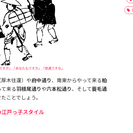
ですか」「あなたもですか」「奇遇ですな」
（厚木往還）や
府中通り
、南東からやって来る
柏
って来る
羽根尾通り
や
六本松通り
、そして
蓑毛通
せたことでしょう。
の江戸っ子スタイル