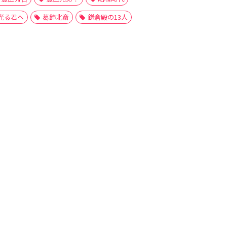
光る君へ
葛飾北斎
鎌倉殿の13人