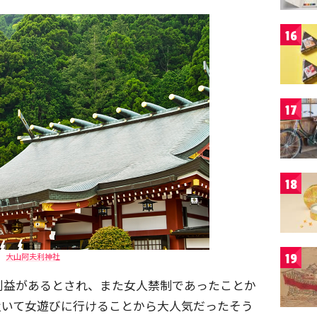
16
17
18
大山阿夫利神社
19
利益があるとされ、また女人禁制であったことか
置いて女遊びに行けることから大人気だったそう