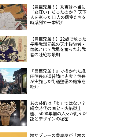
【豊臣兄弟！】秀吉は本当に
「女狂い」だったのか？ 天下
人を彩った11人の側室たちを
時系列で一挙紹介
【豊臣兄弟！】22歳で散った
長宗我部元親の天才後継者・
信親とは？武勇を奮った若武
者の壮絶な最期
『豊臣兄弟！』で描かれた織
田信長の道普請は史実？信長
が実施した街道整備の施策を
紹介
あの装飾は「炎」ではない？
縄文時代の国宝・火焔型土
器、5000年前の人々が刻んだ
謎とデザインの秘密
鳩サブレーの豊島屋が『鳩の