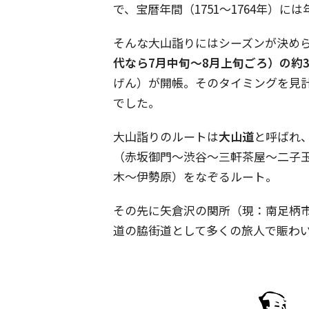
で、宝暦年間（1751～1764年）
そんな大山詣りにはシーズンが決め
代なら7月中旬～8月上旬ごろ）の約
げん）が開帳。そのタイミングを見
でした。
大山詣りのルートは
大山道
と呼ばれ
（赤坂御門～渋谷～三軒茶屋～二子
木～伊勢原）をなぞるルート。
その先に矢倉沢の関所（現：南足柄
道の脇街道として多くの旅人で賑わ