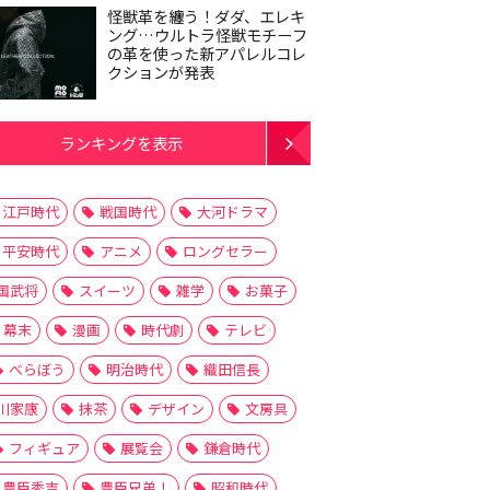
怪獣革を纏う！ダダ、エレキ
ング…ウルトラ怪獣モチーフ
の革を使った新アパレルコレ
クションが発表
ランキングを表示
江戸時代
戦国時代
大河ドラマ
平安時代
アニメ
ロングセラー
国武将
スイーツ
雑学
お菓子
幕末
漫画
時代劇
テレビ
べらぼう
明治時代
織田信長
川家康
抹茶
デザイン
文房具
フィギュア
展覧会
鎌倉時代
豊臣秀吉
豊臣兄弟！
昭和時代