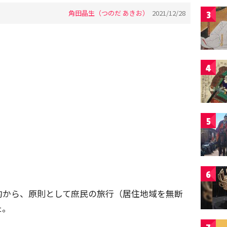
角田晶生（つのだ あきお）
2021/12/28
3
4
5
6
的から、原則として庶民の旅行（居住地域を無断
た。