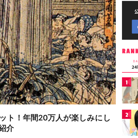
RAN
DA
2
1
2
ット！年間20万人が楽しみにし
紹介