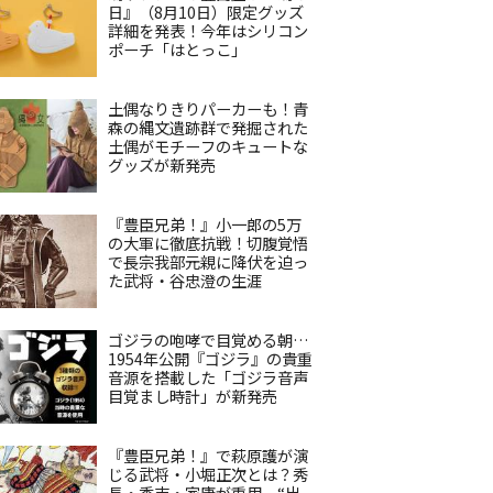
日』（8月10日）限定グッズ
詳細を発表！今年はシリコン
ポーチ「はとっこ」
土偶なりきりパーカーも！青
森の縄文遺跡群で発掘された
土偶がモチーフのキュートな
グッズが新発売
『豊臣兄弟！』小一郎の5万
の大軍に徹底抗戦！切腹覚悟
で長宗我部元親に降伏を迫っ
た武将・谷忠澄の生涯
ゴジラの咆哮で目覚める朝…
1954年公開『ゴジラ』の貴重
音源を搭載した「ゴジラ音声
目覚まし時計」が新発売
『豊臣兄弟！』で萩原護が演
じる武将・小堀正次とは？秀
長・秀吉・家康が重用、“出