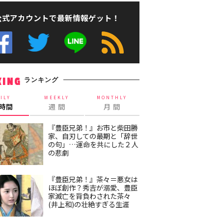
公式アカウントで最新情報ゲット！
ランキング
KING
ILY
WEEKLY
MONTHLY
4時間
週 間
月 間
『豊臣兄弟！』お市と柴田勝
家、自刃しての最期と「辞世
の句」…運命を共にした２人
の悲劇
『豊臣兄弟！』茶々＝悪女は
ほぼ創作？秀吉が溺愛、豊臣
家滅亡を背負わされた茶々
(井上和)の壮絶すぎる生涯