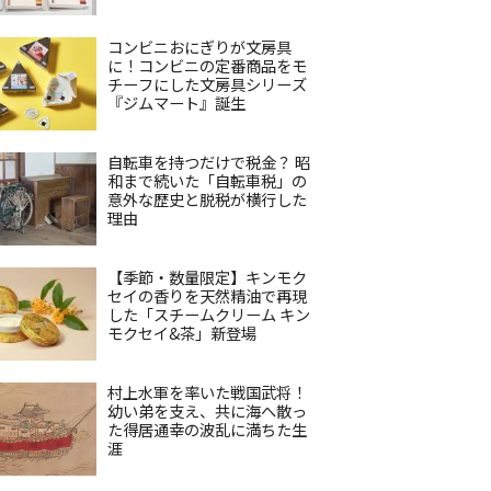
コンビニおにぎりが文房具
に！コンビニの定番商品をモ
チーフにした文房具シリーズ
『ジムマート』誕生
自転車を持つだけで税金？ 昭
和まで続いた「自転車税」の
意外な歴史と脱税が横行した
理由
【季節・数量限定】キンモク
セイの香りを天然精油で再現
した「スチームクリーム キン
モクセイ&茶」新登場
村上水軍を率いた戦国武将！
幼い弟を支え、共に海へ散っ
た得居通幸の波乱に満ちた生
涯