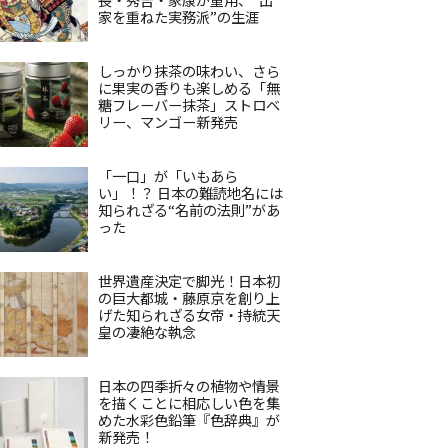
家を重ねた実務派”の生涯
しっかり抹茶の味わい、さら
に果実の香りも楽しめる「無
糖フレーバー抹茶」ストロベ
リー、マンゴー新発売
「一口」が「いもあら
い」！？ 日本の難読地名には
知られざる“名前の法則”があ
った
世界遺産決定で脚光！日本初
の巨大都城・藤原京を創り上
げた知られざる女帝・持統天
皇の凄絶な執念
日本の四季折々の植物や情景
を描くことに相応しい色を集
めた水彩色鉛筆『色辞典』が
新発売！