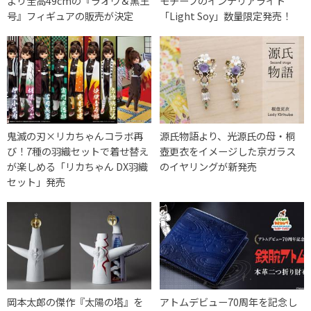
より全高49cmの『ラオウ＆黒王
モチーフのインテリアライト
号』フィギュアの販売が決定
「Light Soy」数量限定発売！
鬼滅の刃×リカちゃんコラボ再
源氏物語より、光源氏の母・桐
び！7種の羽織セットで着せ替え
壺更衣をイメージした京ガラス
が楽しめる「リカちゃん DX羽織
のイヤリングが新発売
セット」発売
岡本太郎の傑作『太陽の塔』を
アトムデビュー70周年を記念し