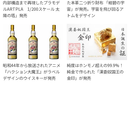
内部構造まで再現したプラモデ
た本革二つ折り財布 「紺碧の宇
ルARTPLA 1/200スケール 太
宙」が発売。宇宙を飛び回るア
陽の塔」発売
トムをデザイン
昭和44年から放送されたアニメ
純度はホンモノ超えの99.9%！
『ハクション大魔王』がラベル
純金で作られた「漢委奴国王の
デザインのウイスキーが発売
金印」が発売