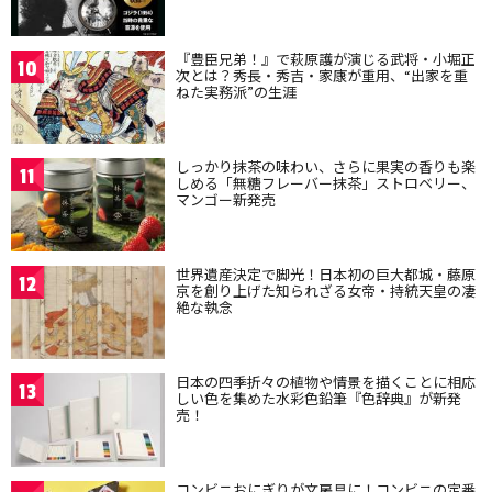
『豊臣兄弟！』で萩原護が演じる武将・小堀正
10
次とは？秀長・秀吉・家康が重用、“出家を重
ねた実務派”の生涯
しっかり抹茶の味わい、さらに果実の香りも楽
11
しめる「無糖フレーバー抹茶」ストロベリー、
マンゴー新発売
世界遺産決定で脚光！日本初の巨大都城・藤原
12
京を創り上げた知られざる女帝・持統天皇の凄
絶な執念
日本の四季折々の植物や情景を描くことに相応
13
しい色を集めた水彩色鉛筆『色辞典』が新発
売！
コンビニおにぎりが文房具に！コンビニの定番