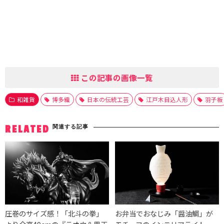
この記事の画像一覧
和雑貨
博多織
日本の伝統工芸
江戸木目込人形
羽子板
関連する記事
RELATED
圧巻のサイズ感！「北斗の拳」
お弁当でおなじみ「醤油鯛」が