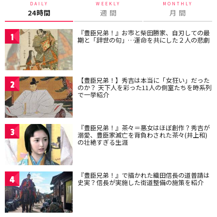
DAILY
WEEKLY
MONTHLY
24時間
週 間
月 間
『豊臣兄弟！』お市と柴田勝家、自刃しての最
1
期と「辞世の句」…運命を共にした２人の悲劇
【豊臣兄弟！】秀吉は本当に「女狂い」だった
2
のか？ 天下人を彩った11人の側室たちを時系列
で一挙紹介
『豊臣兄弟！』茶々＝悪女はほぼ創作？秀吉が
3
溺愛、豊臣家滅亡を背負わされた茶々(井上和)
の壮絶すぎる生涯
『豊臣兄弟！』で描かれた織田信長の道普請は
4
史実？信長が実施した街道整備の施策を紹介