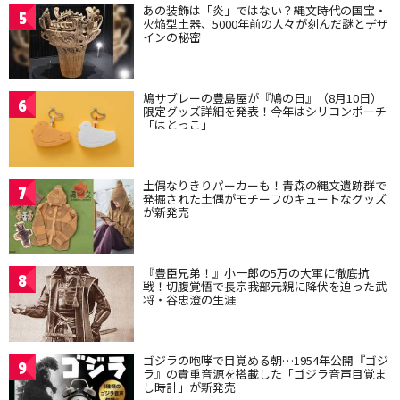
あの装飾は「炎」ではない？縄文時代の国宝・
5
火焔型土器、5000年前の人々が刻んだ謎とデザ
インの秘密
鳩サブレーの豊島屋が『鳩の日』（8月10日）
6
限定グッズ詳細を発表！今年はシリコンポーチ
「はとっこ」
土偶なりきりパーカーも！青森の縄文遺跡群で
7
発掘された土偶がモチーフのキュートなグッズ
が新発売
『豊臣兄弟！』小一郎の5万の大軍に徹底抗
8
戦！切腹覚悟で長宗我部元親に降伏を迫った武
将・谷忠澄の生涯
ゴジラの咆哮で目覚める朝…1954年公開『ゴジ
9
ラ』の貴重音源を搭載した「ゴジラ音声目覚ま
し時計」が新発売