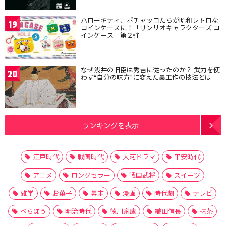
ハローキティ、ポチャッコたちが昭和レトロな
19
コインケースに！「サンリオキャラクターズ コ
インケース」第２弾
なぜ浅井の旧臣は秀吉に従ったのか？ 武力を使
20
わず“自分の味方”に変えた裏工作の技法とは
ランキングを表示
江戸時代
戦国時代
大河ドラマ
平安時代
アニメ
ロングセラー
戦国武将
スイーツ
雑学
お菓子
幕末
漫画
時代劇
テレビ
べらぼう
明治時代
徳川家康
織田信長
抹茶