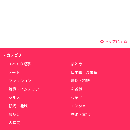
トップに戻る
カテゴリー
すべての記事
まとめ
アート
日本画・浮世絵
ファッション
着物・和服
雑貨・インテリア
和雑貨
グルメ
和菓子
観光・地域
エンタメ
暮らし
歴史・文化
古写真