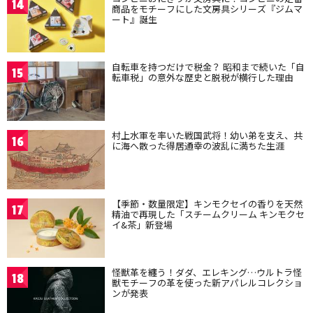
14
商品をモチーフにした文房具シリーズ『ジムマ
ート』誕生
自転車を持つだけで税金？ 昭和まで続いた「自
15
転車税」の意外な歴史と脱税が横行した理由
村上水軍を率いた戦国武将！幼い弟を支え、共
16
に海へ散った得居通幸の波乱に満ちた生涯
【季節・数量限定】キンモクセイの香りを天然
17
精油で再現した「スチームクリーム キンモクセ
イ&茶」新登場
怪獣革を纏う！ダダ、エレキング…ウルトラ怪
18
獣モチーフの革を使った新アパレルコレクショ
ンが発表