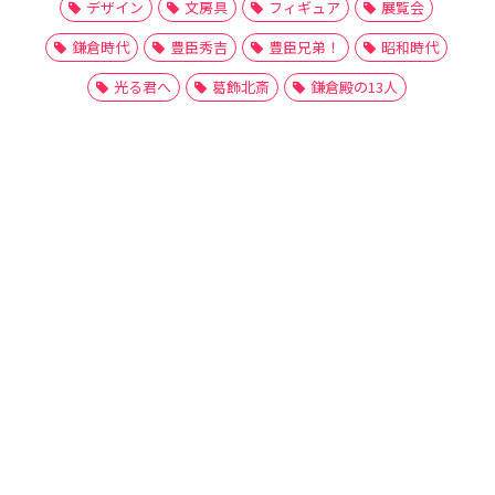
デザイン
文房具
フィギュア
展覧会
鎌倉時代
豊臣秀吉
豊臣兄弟！
昭和時代
光る君へ
葛飾北斎
鎌倉殿の13人