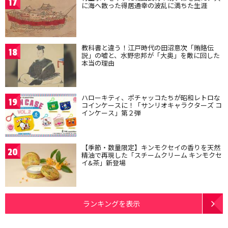
17
に海へ散った得居通幸の波乱に満ちた生涯
教科書と違う！江戸時代の田沼意次「賄賂伝
18
説」の嘘と、水野忠邦が「大奥」を敵に回した
本当の理由
ハローキティ、ポチャッコたちが昭和レトロな
19
コインケースに！「サンリオキャラクターズ コ
インケース」第２弾
【季節・数量限定】キンモクセイの香りを天然
20
精油で再現した「スチームクリーム キンモクセ
イ&茶」新登場
ランキングを表示