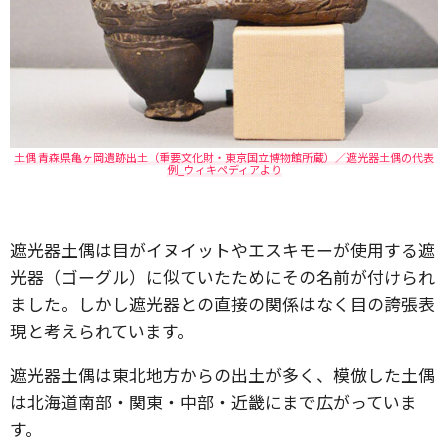
土偶 青森県亀ヶ岡遺跡出土（重要文化財・東京国立博物館所蔵）／遮光器土偶の代表
例_ウィキペディアより
遮光器土偶は目がイヌイットやエスキモーが使用する遮
光器（ゴーグル）に似ていたためにその名前が付けられ
ました。しかし遮光器との直接の関係はなく目の誇張表
現と考えられています。
遮光器土偶は東北地方からの出土が多く、模倣した土偶
は北海道南部・関東・中部・近畿にまで広がっていま
す。