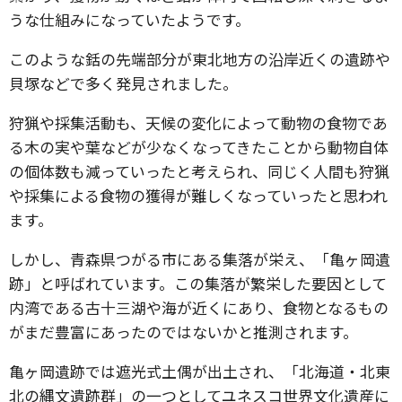
うな仕組みになっていたようです。
このような銛の先端部分が東北地方の沿岸近くの遺跡や
貝塚などで多く発見されました。
狩猟や採集活動も、天候の変化によって動物の食物であ
る木の実や葉などが少なくなってきたことから動物自体
の個体数も減っていったと考えられ、同じく人間も狩猟
や採集による食物の獲得が難しくなっていったと思われ
ます。
しかし、青森県つがる市にある集落が栄え、「亀ヶ岡遺
跡」と呼ばれています。この集落が繁栄した要因として
内湾である古十三湖や海が近くにあり、食物となるもの
がまだ豊富にあったのではないかと推測されます。
亀ヶ岡遺跡では遮光式土偶が出土され、「北海道・北東
北の縄文遺跡群」の一つとしてユネスコ世界文化遺産に