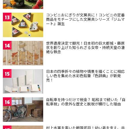
コンビニおにぎりが文房具に！コンビニの定番
13
商品をモチーフにした文房具シリーズ『ジムマ
ート』誕生
世界遺産決定で脚光！日本初の巨大都城・藤原
14
京を創り上げた知られざる女帝・持統天皇の凄
絶な執念
日本の四季折々の植物や情景を描くことに相応
15
しい色を集めた水彩色鉛筆『色辞典』が新発
売！
自転車を持つだけで税金？ 昭和まで続いた「自
16
転車税」の意外な歴史と脱税が横行した理由
村上水軍を率いた戦国武将！幼い弟を支え、共