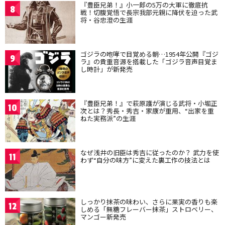
『豊臣兄弟！』小一郎の5万の大軍に徹底抗
8
戦！切腹覚悟で長宗我部元親に降伏を迫った武
将・谷忠澄の生涯
ゴジラの咆哮で目覚める朝…1954年公開『ゴジ
9
ラ』の貴重音源を搭載した「ゴジラ音声目覚ま
し時計」が新発売
『豊臣兄弟！』で萩原護が演じる武将・小堀正
10
次とは？秀長・秀吉・家康が重用、“出家を重
ねた実務派”の生涯
なぜ浅井の旧臣は秀吉に従ったのか？ 武力を使
11
わず“自分の味方”に変えた裏工作の技法とは
しっかり抹茶の味わい、さらに果実の香りも楽
12
しめる「無糖フレーバー抹茶」ストロベリー、
マンゴー新発売