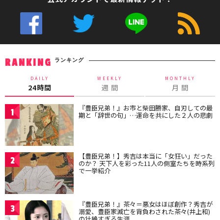
ランキング
RANKING
DAILY
WEEKLY
MONTHLY
24時間
週 間
月 間
『豊臣兄弟！』お市と柴田勝家、自刃しての最
1
期と「辞世の句」…運命を共にした２人の悲劇
【豊臣兄弟！】秀吉は本当に「女狂い」だった
2
のか？ 天下人を彩った11人の側室たちを時系列
で一挙紹介
『豊臣兄弟！』茶々＝悪女はほぼ創作？秀吉が
3
溺愛、豊臣家滅亡を背負わされた茶々(井上和)
の壮絶すぎる生涯