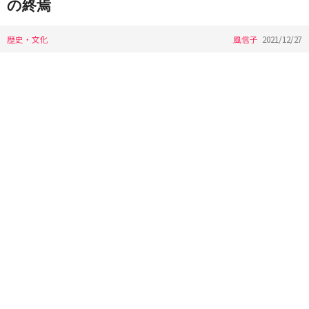
の終焉
歴史・文化
風信子
2021/12/27