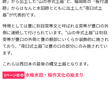
跡」から出土した“山の寺式土器”と、福岡県の「板付遺
跡」からはなんと水田跡とともに出土した“夜臼式土
器”が代表的です。
特徴としては甕に刻目突帯文と呼ばれる突帯が甕口の外
側に連続して付けられています。“山の寺式土器”は刻目
突帯が甕口の外側と甕の胴部にいくらか装飾的に施され
ており、“夜臼式土器”は甕の口の部分にのみ施されてい
ます。
これらは西日本の最後の縄文土器となります。
水稲水田・稲作文化の始まり
2ページ目