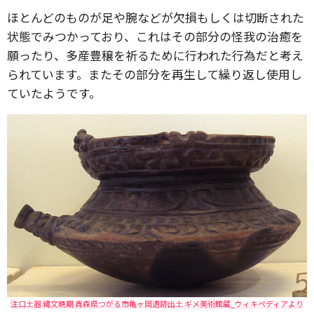
ほとんどのものが足や腕などが欠損もしくは切断された
状態でみつかっており、これはその部分の怪我の治癒を
願ったり、多産豊穣を祈るために行われた行為だと考え
られています。またその部分を再生して繰り返し使用し
ていたようです。
注口土器 縄文晩期 青森県つがる市亀ヶ岡遺跡出土 ギメ美術館蔵_ウィキペディアより