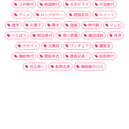
江戸時代
戦国時代
大河ドラマ
平安時代
アニメ
ロングセラー
戦国武将
スイーツ
雑学
お菓子
幕末
漫画
時代劇
テレビ
べらぼう
明治時代
徳川家康
織田信長
抹茶
デザイン
文房具
フィギュア
展覧会
鎌倉時代
豊臣秀吉
豊臣兄弟！
昭和時代
光る君へ
葛飾北斎
鎌倉殿の13人