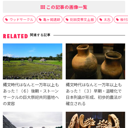
この記事の画像一覧
ウッドサークル
亀ヶ岡遺跡
刻目突帯文土器
太古
板付
関連する記事
RELATED
縄文時代はなんと一万年以上も
縄文時代はなんと一万年以上も
あった！（６）後期・ストーン
あった！（３）早期・温暖化で
サークルの巨大祭祀共同墓地へ
日本列島が形成、初歩的農法が
の変容
確立される