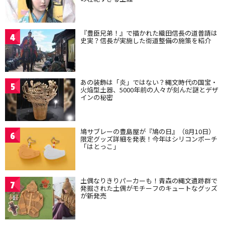
『豊臣兄弟！』で描かれた織田信長の道普請は
4
史実？信長が実施した街道整備の施策を紹介
あの装飾は「炎」ではない？縄文時代の国宝・
5
火焔型土器、5000年前の人々が刻んだ謎とデザ
インの秘密
鳩サブレーの豊島屋が『鳩の日』（8月10日）
6
限定グッズ詳細を発表！今年はシリコンポーチ
「はとっこ」
土偶なりきりパーカーも！青森の縄文遺跡群で
7
発掘された土偶がモチーフのキュートなグッズ
が新発売