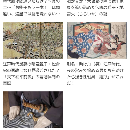
時代劇は間違いだらけ？～其の
嘘か真か？大坂夏の陣で徳川家
二～「お銚子もう一本！」は間
康を追い詰めた伝説の兵器・地
違い、湯屋では髪を洗わない…
雷火（じらいか）の謎
江戸時代最悪の暗君親子・松倉
別名・助け舟（笑）江戸時代、
家の悪政はなぜ見過ごされた？
夜の営みで悩める男たちを助け
「天下泰平前夜」の幕藩体制の
た心強き性戦具「鎧形」がこれ
実際
だ！