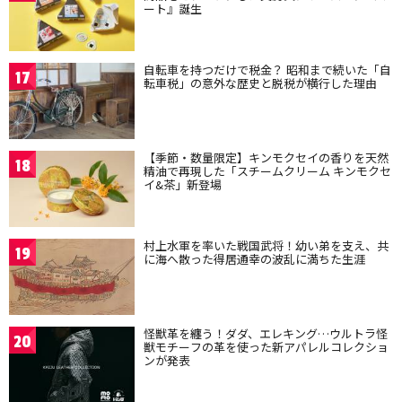
ート』誕生
自転車を持つだけで税金？ 昭和まで続いた「自
17
転車税」の意外な歴史と脱税が横行した理由
【季節・数量限定】キンモクセイの香りを天然
18
精油で再現した「スチームクリーム キンモクセ
イ&茶」新登場
村上水軍を率いた戦国武将！幼い弟を支え、共
19
に海へ散った得居通幸の波乱に満ちた生涯
怪獣革を纏う！ダダ、エレキング…ウルトラ怪
20
獣モチーフの革を使った新アパレルコレクショ
ンが発表