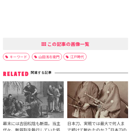
この記事の画像一覧
キーワード
山田浅右衛門
江戸時代
関連する記事
RELATED
幕末には吉田松陰も斬首。当主
日本刀、実戦では最大で何人ま
代々、斬首刑を執行していた処
で続けて斬れたのか？”日本刀の