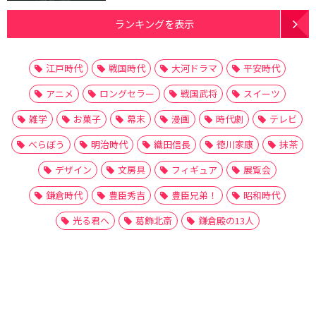
ランキングを表示
江戸時代
戦国時代
大河ドラマ
平安時代
アニメ
ロングセラー
戦国武将
スイーツ
雑学
お菓子
幕末
漫画
時代劇
テレビ
べらぼう
明治時代
織田信長
徳川家康
抹茶
デザイン
文房具
フィギュア
展覧会
鎌倉時代
豊臣秀吉
豊臣兄弟！
昭和時代
光る君へ
葛飾北斎
鎌倉殿の13人