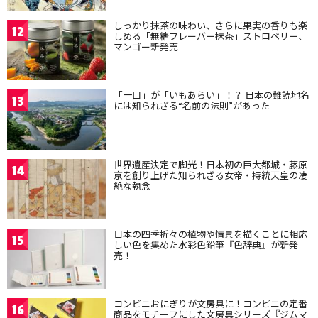
しっかり抹茶の味わい、さらに果実の香りも楽
12
しめる「無糖フレーバー抹茶」ストロベリー、
マンゴー新発売
「一口」が「いもあらい」！？ 日本の難読地名
13
には知られざる“名前の法則”があった
世界遺産決定で脚光！日本初の巨大都城・藤原
14
京を創り上げた知られざる女帝・持統天皇の凄
絶な執念
日本の四季折々の植物や情景を描くことに相応
15
しい色を集めた水彩色鉛筆『色辞典』が新発
売！
コンビニおにぎりが文房具に！コンビニの定番
16
商品をモチーフにした文房具シリーズ『ジムマ