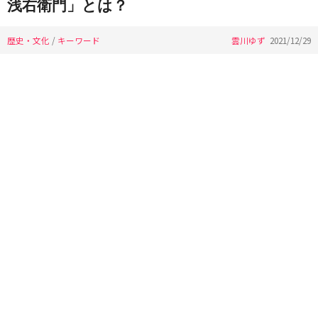
浅右衛門」とは？
歴史・文化
/
キーワード
雲川ゆず
2021/12/29