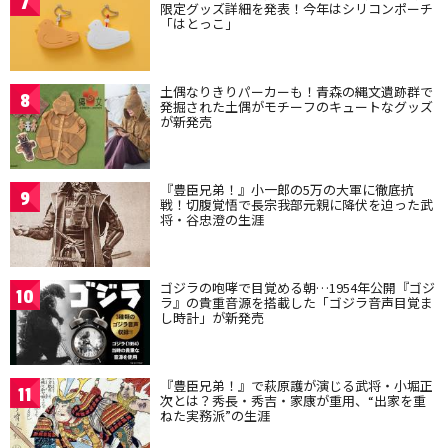
7
限定グッズ詳細を発表！今年はシリコンポーチ
「はとっこ」
土偶なりきりパーカーも！青森の縄文遺跡群で
8
発掘された土偶がモチーフのキュートなグッズ
が新発売
『豊臣兄弟！』小一郎の5万の大軍に徹底抗
9
戦！切腹覚悟で長宗我部元親に降伏を迫った武
将・谷忠澄の生涯
ゴジラの咆哮で目覚める朝…1954年公開『ゴジ
10
ラ』の貴重音源を搭載した「ゴジラ音声目覚ま
し時計」が新発売
『豊臣兄弟！』で萩原護が演じる武将・小堀正
11
次とは？秀長・秀吉・家康が重用、“出家を重
ねた実務派”の生涯