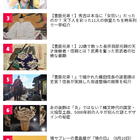
【豊臣兄弟！】秀吉は本当に「女狂い」だった
3
のか？ 天下人を彩った11人の側室たちを時系列
で一挙紹介
【豊臣兄弟！】22歳で散った長宗我部元親の天
4
才後継者・信親とは？武勇を奮った若武者の壮
絶な最期
『豊臣兄弟！』で描かれた織田信長の道普請は
5
史実？信長が実施した街道整備の施策を紹介
あの装飾は「炎」ではない？縄文時代の国宝・
6
火焔型土器、5000年前の人々が刻んだ謎とデザ
インの秘密
鳩サブレーの豊島屋が『鳩の日』（8月10日）