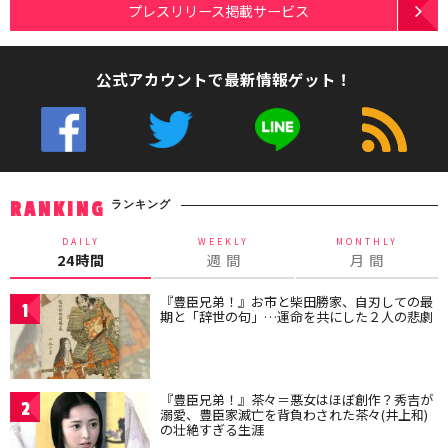
プレスリリース掲載サービス
公式アカウントで最新情報ゲット！
ランキング
RANKING
DAILY
WEEKLY
MONTHLY
24時間
週 間
月 間
『豊臣兄弟！』お市と柴田勝家、自刃しての最
1
期と「辞世の句」…運命を共にした２人の悲劇
『豊臣兄弟！』茶々＝悪女はほぼ創作？秀吉が
2
溺愛、豊臣家滅亡を背負わされた茶々(井上和)
の壮絶すぎる生涯