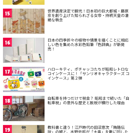
世界遺産決定で脚光！日本初の巨大都城・藤原
15
京を創り上げた知られざる女帝・持統天皇の凄
絶な執念
日本の四季折々の植物や情景を描くことに相応
16
しい色を集めた水彩色鉛筆『色辞典』が新発
売！
ハローキティ、ポチャッコたちが昭和レトロな
17
コインケースに！「サンリオキャラクターズ コ
インケース」第２弾
自転車を持つだけで税金？ 昭和まで続いた「自
18
転車税」の意外な歴史と脱税が横行した理由
教科書と違う！江戸時代の田沼意次「賄賂伝
19
説」の嘘と、水野忠邦が「大奥」を敵に回した