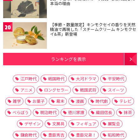
本当の理由
【季節・数量限定】キンモクセイの香りを天然
20
精油で再現した「スチームクリーム キンモクセ
イ&茶」新登場
ランキングを表示
江戸時代
戦国時代
大河ドラマ
平安時代
アニメ
ロングセラー
戦国武将
スイーツ
雑学
お菓子
幕末
漫画
時代劇
テレビ
べらぼう
明治時代
徳川家康
織田信長
抹茶
デザイン
文房具
フィギュア
展覧会
鎌倉時代
豊臣秀吉
豊臣兄弟！
昭和時代