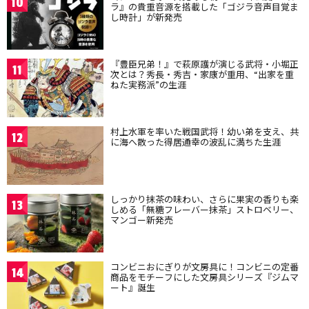
10
ラ』の貴重音源を搭載した「ゴジラ音声目覚ま
し時計」が新発売
『豊臣兄弟！』で萩原護が演じる武将・小堀正
11
次とは？秀長・秀吉・家康が重用、“出家を重
ねた実務派”の生涯
村上水軍を率いた戦国武将！幼い弟を支え、共
12
に海へ散った得居通幸の波乱に満ちた生涯
しっかり抹茶の味わい、さらに果実の香りも楽
13
しめる「無糖フレーバー抹茶」ストロベリー、
マンゴー新発売
コンビニおにぎりが文房具に！コンビニの定番
14
商品をモチーフにした文房具シリーズ『ジムマ
ート』誕生