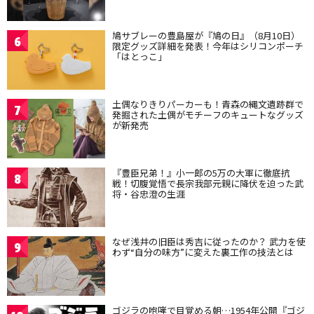
鳩サブレーの豊島屋が『鳩の日』（8月10日）
6
限定グッズ詳細を発表！今年はシリコンポーチ
「はとっこ」
土偶なりきりパーカーも！青森の縄文遺跡群で
7
発掘された土偶がモチーフのキュートなグッズ
が新発売
『豊臣兄弟！』小一郎の5万の大軍に徹底抗
8
戦！切腹覚悟で長宗我部元親に降伏を迫った武
将・谷忠澄の生涯
なぜ浅井の旧臣は秀吉に従ったのか？ 武力を使
9
わず“自分の味方”に変えた裏工作の技法とは
ゴジラの咆哮で目覚める朝…1954年公開『ゴジ