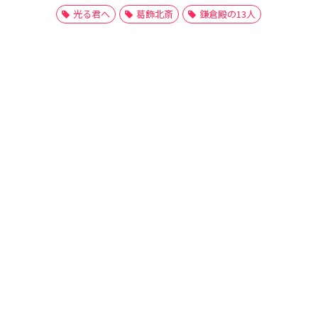
光る君へ
葛飾北斎
鎌倉殿の13人