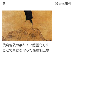
る
殺未遂事件
後鳥羽院の祟り！？怨霊化した
ことで皇統を守った後鳥羽上皇