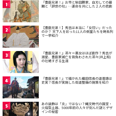
『豊臣兄弟！』お市と柴田勝家、自刃しての最
1
期と「辞世の句」…運命を共にした２人の悲劇
【豊臣兄弟！】秀吉は本当に「女狂い」だった
2
のか？ 天下人を彩った11人の側室たちを時系列
で一挙紹介
『豊臣兄弟！』茶々＝悪女はほぼ創作？秀吉が
3
溺愛、豊臣家滅亡を背負わされた茶々(井上和)
の壮絶すぎる生涯
『豊臣兄弟！』で描かれた織田信長の道普請は
4
史実？信長が実施した街道整備の施策を紹介
あの装飾は「炎」ではない？縄文時代の国宝・
5
火焔型土器、5000年前の人々が刻んだ謎とデザ
インの秘密