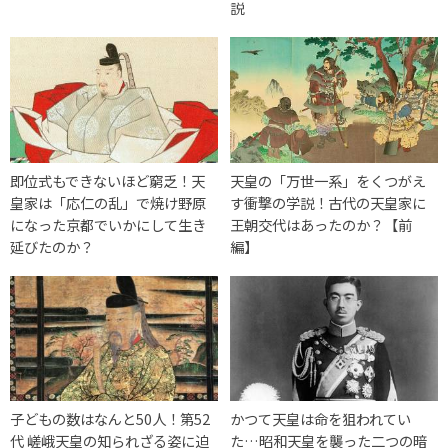
説
即位式もできないほど窮乏！天
天皇の「万世一系」をくつがえ
皇家は「応仁の乱」で焼け野原
す衝撃の学説！古代の天皇家に
になった京都でいかにして生き
王朝交代はあったのか？【前
延びたのか？
編】
子どもの数はなんと50人！第52
かつて天皇は命を狙われてい
代 嵯峨天皇の知られざる姿に迫
た…昭和天皇を襲った二つの暗