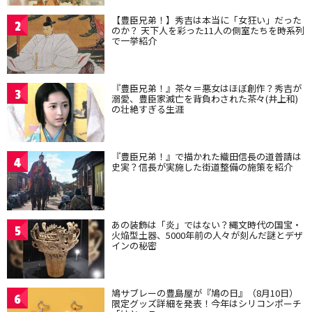
【豊臣兄弟！】秀吉は本当に「女狂い」だった
2
のか？ 天下人を彩った11人の側室たちを時系列
で一挙紹介
『豊臣兄弟！』茶々＝悪女はほぼ創作？秀吉が
3
溺愛、豊臣家滅亡を背負わされた茶々(井上和)
の壮絶すぎる生涯
『豊臣兄弟！』で描かれた織田信長の道普請は
4
史実？信長が実施した街道整備の施策を紹介
あの装飾は「炎」ではない？縄文時代の国宝・
5
火焔型土器、5000年前の人々が刻んだ謎とデザ
インの秘密
鳩サブレーの豊島屋が『鳩の日』（8月10日）
6
限定グッズ詳細を発表！今年はシリコンポーチ