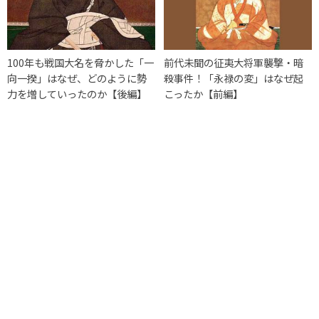
100年も戦国大名を脅かした「一
前代未聞の征夷大将軍襲撃・暗
向一揆」はなぜ、どのように勢
殺事件！「永禄の変」はなぜ起
力を増していったのか【後編】
こったか【前編】