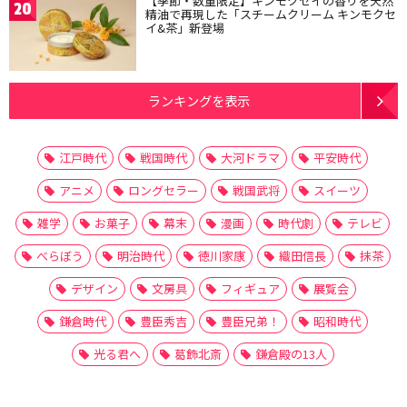
【季節・数量限定】キンモクセイの香りを天然
20
精油で再現した「スチームクリーム キンモクセ
イ&茶」新登場
ランキングを表示
江戸時代
戦国時代
大河ドラマ
平安時代
アニメ
ロングセラー
戦国武将
スイーツ
雑学
お菓子
幕末
漫画
時代劇
テレビ
べらぼう
明治時代
徳川家康
織田信長
抹茶
デザイン
文房具
フィギュア
展覧会
鎌倉時代
豊臣秀吉
豊臣兄弟！
昭和時代
光る君へ
葛飾北斎
鎌倉殿の13人