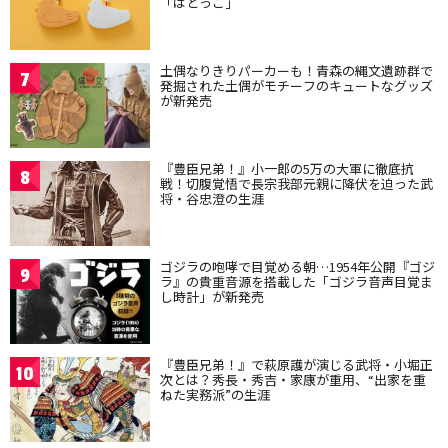
「はとっこ」
土偶なりきりパーカーも！青森の縄文遺跡群で
7
発掘された土偶がモチーフのキュートなグッズ
が新発売
『豊臣兄弟！』小一郎の5万の大軍に徹底抗
8
戦！切腹覚悟で長宗我部元親に降伏を迫った武
将・谷忠澄の生涯
ゴジラの咆哮で目覚める朝…1954年公開『ゴジ
9
ラ』の貴重音源を搭載した「ゴジラ音声目覚ま
し時計」が新発売
『豊臣兄弟！』で萩原護が演じる武将・小堀正
10
次とは？秀長・秀吉・家康が重用、“出家を重
ねた実務派”の生涯