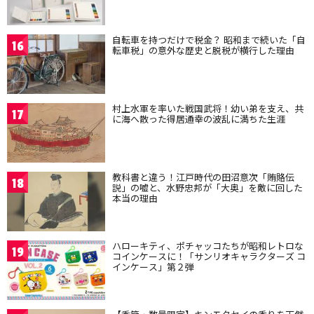
自転車を持つだけで税金？ 昭和まで続いた「自
16
転車税」の意外な歴史と脱税が横行した理由
村上水軍を率いた戦国武将！幼い弟を支え、共
17
に海へ散った得居通幸の波乱に満ちた生涯
教科書と違う！江戸時代の田沼意次「賄賂伝
18
説」の嘘と、水野忠邦が「大奥」を敵に回した
本当の理由
ハローキティ、ポチャッコたちが昭和レトロな
19
コインケースに！「サンリオキャラクターズ コ
インケース」第２弾