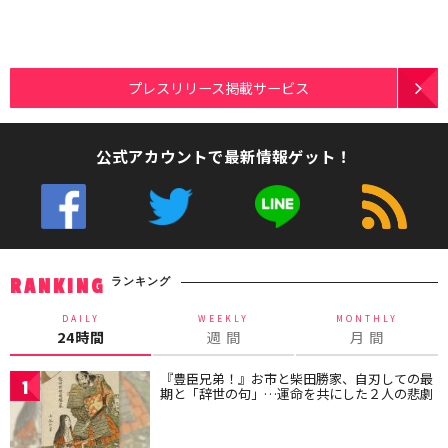
プレスリリース掲載サービス
公式アカウントで最新情報ゲット！
ランキング
RANKING
DAILY
WEEKLY
MONTHLY
24時間
週 間
月 間
『豊臣兄弟！』お市と柴田勝家、自刃しての最
1
期と「辞世の句」…運命を共にした２人の悲劇