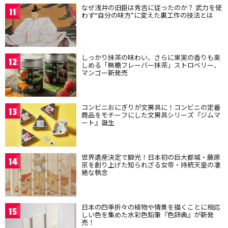
なぜ浅井の旧臣は秀吉に従ったのか？ 武力を使
11
わず“自分の味方”に変えた裏工作の技法とは
しっかり抹茶の味わい、さらに果実の香りも楽
12
しめる「無糖フレーバー抹茶」ストロベリー、
マンゴー新発売
コンビニおにぎりが文房具に！コンビニの定番
13
商品をモチーフにした文房具シリーズ『ジムマ
ート』誕生
世界遺産決定で脚光！日本初の巨大都城・藤原
14
京を創り上げた知られざる女帝・持統天皇の凄
絶な執念
日本の四季折々の植物や情景を描くことに相応
15
しい色を集めた水彩色鉛筆『色辞典』が新発
売！