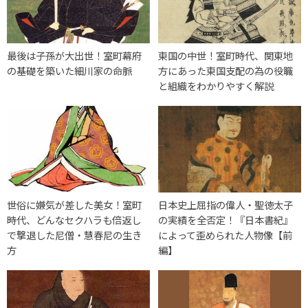
最後は子孫が大出世！室町幕府
東国の中世！室町時代、関東地
の基礎を築いた細川家の命脈
方にあった東国支配の為の役職
と組織をわかりやすく解説
世俗に嫌気が差した美女！室町
日本史上屈指の偉人・聖徳太子
時代、どんなセクハラも倍返し
の実績を全否定！『日本書紀』
で撃退した尼僧・慧春尼の生き
によって歪められた人物像【前
方
編】