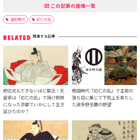
この記事の画像一覧
室町時代
応仁の乱
関連する記事
RELATED
即位式もできないほど窮乏！天
戦国時代『応仁の乱』で主君の
皇家は「応仁の乱」で焼け野原
落ち目に乗じて下剋上を果たし
になった京都でいかにして生き
た波多野全慶の野望
延びたのか？