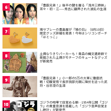
『豊臣兄弟！』後半の鍵を握る「浅井三姉妹」
6
茶々・初・江——秀吉に翻弄された波乱の生涯
鳩サブレーの豊島屋が『鳩の日』（8月10日）
7
限定グッズ詳細を発表！今年はシリコンポーチ
「はとっこ」
土偶なりきりパーカーも！青森の縄文遺跡群で
8
発掘された土偶がモチーフのキュートなグッズ
が新発売
『豊臣兄弟！』小一郎の5万の大軍に徹底抗
9
戦！切腹覚悟で長宗我部元親に降伏を迫った武
将・谷忠澄の生涯
ゴジラの咆哮で目覚める朝…1954年公開『ゴジ
10
ラ』の貴重音源を搭載した「ゴジラ音声目覚ま
し時計」が新発売