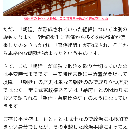
藤原宮の中心・大極殿。ここで天皇が政治や儀式を行った
ただ、「朝廷」が形成されていった経緯については別の
説もあります。5世紀後半に百済から多くの技術者が渡
来したのをきっかけに「官僚組織」が形成され、そこか
ら本格的な朝廷が始まったというものです。
さて、この「朝廷」が単独で政治を取り仕切っていたの
は平安時代までです。平安時代末期に平清盛が登場して
以降、「朝廷」の歴史は単なる朝廷のみで成り立つ歴史
ではなく、常に武家政権あるいは「幕府」との関わりに
おいて語られる「朝廷・幕府関係史」のようになってい
きます。
ご存じ平清盛は、もともとは武士なので政治には参加で
きない身分でしたが、その卓越した政治手腕によって太