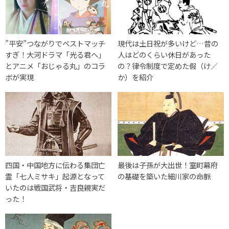
”平安”つながりでベストマッチ
現代は土日祝が多いけど…昔の
すぎ！大河ドラマ「光る君へ」
人はどのくらい休日があった
とアニメ「おじゃる丸」のコラ
の？律令制度で定めた假（け／
ボが実現
か）を紹介
四国・中国地方に伝わる集団亡
最後は子孫が大出世！室町幕府
霊「七人ミサキ」起源となって
の基礎を築いた細川家の命脈
いたのは戦国武将・吉良親実だ
った！