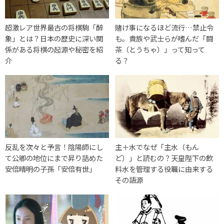
超激レア世界最古の将棋駒「醉
賭け事になるほど流行…禁止令
象」とは？日本の歴史に深い関
も。貴族や武士らが嗜んだ「闘
係がある将棋の起源や秘密を紹
茶（とうちゃ）」って知って
介
る？
反乱を次々と予言！陰陽師にし
主＋水でなぜ「主水（もん
て公卿の地位にまで昇り詰めた
ど）」と読むの？天皇陛下の飲
安倍晴明の子孫「安倍有世」
料水を管理する役職に由来する
その語源