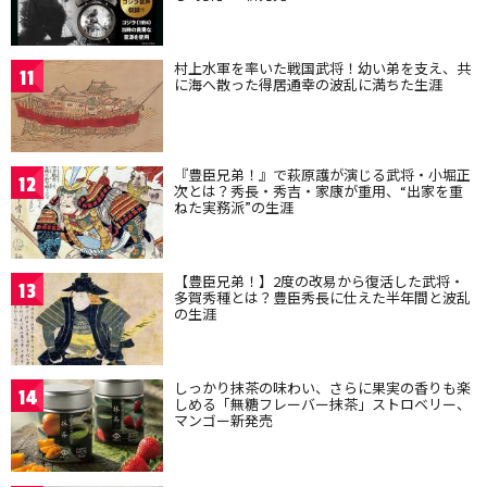
村上水軍を率いた戦国武将！幼い弟を支え、共
11
に海へ散った得居通幸の波乱に満ちた生涯
『豊臣兄弟！』で萩原護が演じる武将・小堀正
12
次とは？秀長・秀吉・家康が重用、“出家を重
ねた実務派”の生涯
【豊臣兄弟！】2度の改易から復活した武将・
13
多賀秀種とは？豊臣秀長に仕えた半年間と波乱
の生涯
しっかり抹茶の味わい、さらに果実の香りも楽
14
しめる「無糖フレーバー抹茶」ストロベリー、
マンゴー新発売