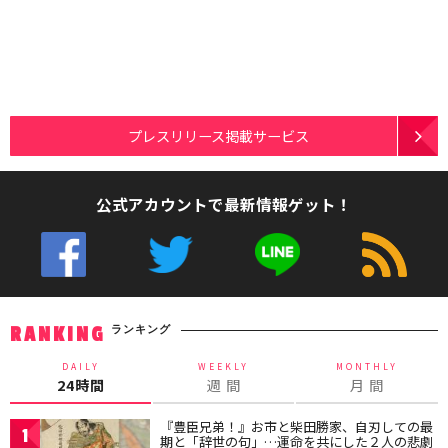
プレスリリース掲載サービス
公式アカウントで最新情報ゲット！
ランキング
RANKING
DAILY
WEEKLY
MONTHLY
24時間
週 間
月 間
『豊臣兄弟！』お市と柴田勝家、自刃しての最
1
期と「辞世の句」…運命を共にした２人の悲劇