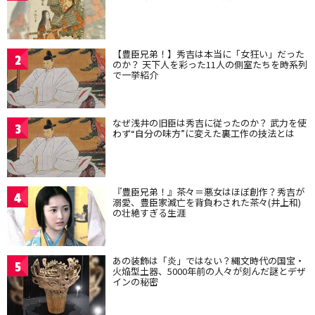
【豊臣兄弟！】秀吉は本当に「女狂い」だった
2
のか？ 天下人を彩った11人の側室たちを時系列
で一挙紹介
なぜ浅井の旧臣は秀吉に従ったのか？ 武力を使
3
わず“自分の味方”に変えた裏工作の技法とは
『豊臣兄弟！』茶々＝悪女はほぼ創作？秀吉が
4
溺愛、豊臣家滅亡を背負わされた茶々(井上和)
の壮絶すぎる生涯
あの装飾は「炎」ではない？縄文時代の国宝・
5
火焔型土器、5000年前の人々が刻んだ謎とデザ
インの秘密