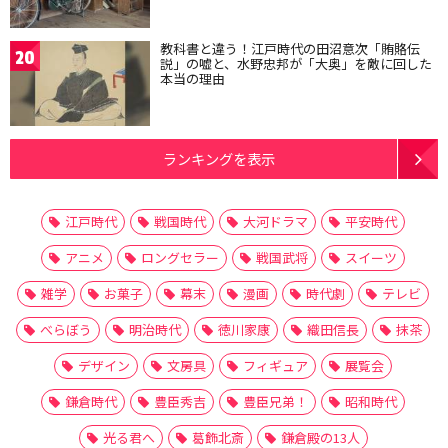
教科書と違う！江戸時代の田沼意次「賄賂伝
20
説」の嘘と、水野忠邦が「大奥」を敵に回した
本当の理由
ランキングを表示
江戸時代
戦国時代
大河ドラマ
平安時代
アニメ
ロングセラー
戦国武将
スイーツ
雑学
お菓子
幕末
漫画
時代劇
テレビ
べらぼう
明治時代
徳川家康
織田信長
抹茶
デザイン
文房具
フィギュア
展覧会
鎌倉時代
豊臣秀吉
豊臣兄弟！
昭和時代
光る君へ
葛飾北斎
鎌倉殿の13人