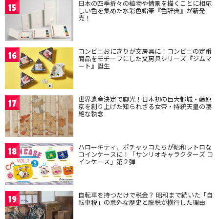
日本の四季折々の植物や情景を描くことに相応
15
しい色を集めた水彩色鉛筆『色辞典』が新発
売！
コンビニおにぎりが文房具に！コンビニの定番
16
商品をモチーフにした文房具シリーズ『ジムマ
ート』誕生
世界遺産決定で脚光！日本初の巨大都城・藤原
17
京を創り上げた知られざる女帝・持統天皇の凄
絶な執念
ハローキティ、ポチャッコたちが昭和レトロな
18
コインケースに！「サンリオキャラクターズ コ
インケース」第２弾
自転車を持つだけで税金？ 昭和まで続いた「自
19
転車税」の意外な歴史と脱税が横行した理由