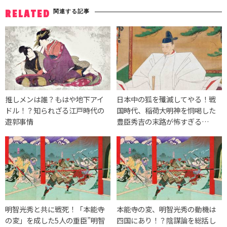
関連する記事
RELATED
推しメンは誰？もはや地下アイ
日本中の狐を殲滅してやる！戦
ドル！？知られざる江戸時代の
国時代、稲荷大明神を恫喝した
遊郭事情
豊臣秀吉の末路が怖すぎる…
明智光秀と共に戦死！「本能寺
本能寺の変、明智光秀の動機は
の変」を成した5人の重臣”明智
四国にあり！？陰謀論を総括し