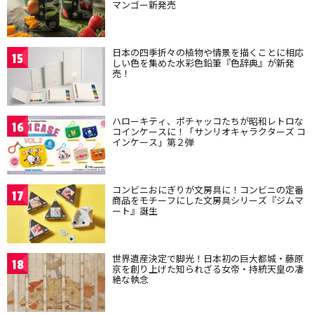
マンゴー新発売
日本の四季折々の植物や情景を描くことに相応
15
しい色を集めた水彩色鉛筆『色辞典』が新発
売！
ハローキティ、ポチャッコたちが昭和レトロな
16
コインケースに！「サンリオキャラクターズ コ
インケース」第２弾
コンビニおにぎりが文房具に！コンビニの定番
17
商品をモチーフにした文房具シリーズ『ジムマ
ート』誕生
世界遺産決定で脚光！日本初の巨大都城・藤原
18
京を創り上げた知られざる女帝・持統天皇の凄
絶な執念