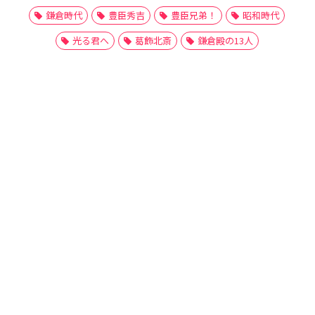
鎌倉時代
豊臣秀吉
豊臣兄弟！
昭和時代
光る君へ
葛飾北斎
鎌倉殿の13人