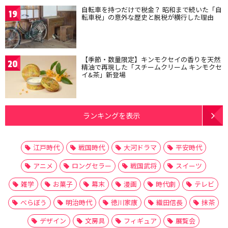
自転車を持つだけで税金？ 昭和まで続いた「自
19
転車税」の意外な歴史と脱税が横行した理由
【季節・数量限定】キンモクセイの香りを天然
20
精油で再現した「スチームクリーム キンモクセ
イ&茶」新登場
ランキングを表示
江戸時代
戦国時代
大河ドラマ
平安時代
アニメ
ロングセラー
戦国武将
スイーツ
雑学
お菓子
幕末
漫画
時代劇
テレビ
べらぼう
明治時代
徳川家康
織田信長
抹茶
デザイン
文房具
フィギュア
展覧会