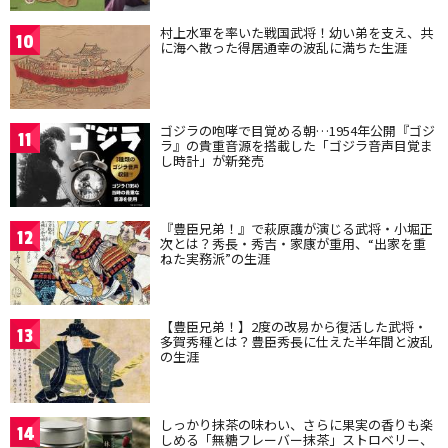
村上水軍を率いた戦国武将！幼い弟を支え、共
10
に海へ散った得居通幸の波乱に満ちた生涯
ゴジラの咆哮で目覚める朝…1954年公開『ゴジ
11
ラ』の貴重音源を搭載した「ゴジラ音声目覚ま
し時計」が新発売
『豊臣兄弟！』で萩原護が演じる武将・小堀正
12
次とは？秀長・秀吉・家康が重用、“出家を重
ねた実務派”の生涯
【豊臣兄弟！】2度の改易から復活した武将・
13
多賀秀種とは？豊臣秀長に仕えた半年間と波乱
の生涯
しっかり抹茶の味わい、さらに果実の香りも楽
14
しめる「無糖フレーバー抹茶」ストロベリー、