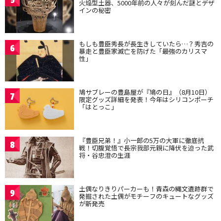
火焔型土器、5000年前の人々が刻んだ謎とデザ
インの秘密
もしも豊臣秀長が長生きしていたら…？秀吉の
6
暴走と豊臣家滅亡を防げた「最強のカリスマ
性」
鳩サブレーの豊島屋が『鳩の日』（8月10日）
7
限定グッズ詳細を発表！今年はシリコンポーチ
「はとっこ」
『豊臣兄弟！』小一郎の5万の大軍に徹底抗
8
戦！切腹覚悟で長宗我部元親に降伏を迫った武
将・谷忠澄の生涯
土偶なりきりパーカーも！青森の縄文遺跡群で
9
発掘された土偶がモチーフのキュートなグッズ
が新発売