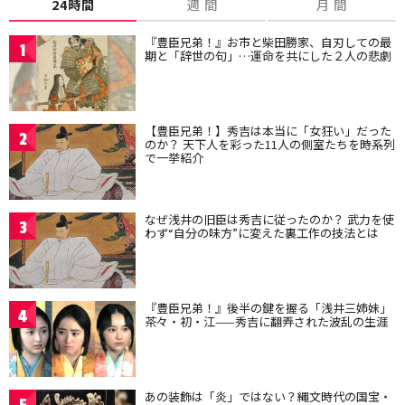
24時間
週 間
月 間
『豊臣兄弟！』お市と柴田勝家、自刃しての最
1
期と「辞世の句」…運命を共にした２人の悲劇
【豊臣兄弟！】秀吉は本当に「女狂い」だった
2
のか？ 天下人を彩った11人の側室たちを時系列
で一挙紹介
なぜ浅井の旧臣は秀吉に従ったのか？ 武力を使
3
わず“自分の味方”に変えた裏工作の技法とは
『豊臣兄弟！』後半の鍵を握る「浅井三姉妹」
4
茶々・初・江——秀吉に翻弄された波乱の生涯
あの装飾は「炎」ではない？縄文時代の国宝・
5