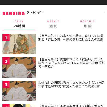
ランキング
RANKING
DAILY
WEEKLY
MONTHLY
24時間
週 間
月 間
『豊臣兄弟！』お市と柴田勝家、自刃しての最
1
期と「辞世の句」…運命を共にした２人の悲劇
【豊臣兄弟！】秀吉は本当に「女狂い」だった
2
のか？ 天下人を彩った11人の側室たちを時系列
で一挙紹介
なぜ浅井の旧臣は秀吉に従ったのか？ 武力を使
3
わず“自分の味方”に変えた裏工作の技法とは
『豊臣兄弟！』茶々＝悪女はほぼ創作？秀吉が