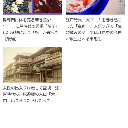
男専門に体を売る若き美少
江戸時代、大ブームを巻き起こ
年……江戸時代の男娼「陰間」
した「金魚」！人気すぎて「生
は出身地により「格」が違った
類憐みの令」では江戸中の金魚
【後編】
が放生される事態も
女性の出入りは厳しく監視！江
戸時代の吉原遊廓の入口「大
門」は見張りだらけだった