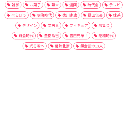
雑学
お菓子
幕末
漫画
時代劇
テレビ
べらぼう
明治時代
徳川家康
織田信長
抹茶
デザイン
文房具
フィギュア
展覧会
鎌倉時代
豊臣秀吉
豊臣兄弟！
昭和時代
光る君へ
葛飾北斎
鎌倉殿の13人