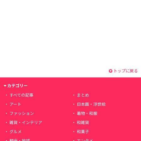
トップに戻る
カテゴリー
すべての記事
まとめ
アート
日本画・浮世絵
ファッション
着物・和服
雑貨・インテリア
和雑貨
グルメ
和菓子
観光・地域
エンタメ