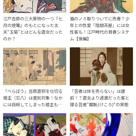
江戸吉原の三大景物の一つ『七
猫のノミ取りついでに売春？少
月の燈篭』のもとになった太
年との性愛「陰間茶屋」には女
夫“玉菊”とはどんな遊女だった
性客も！江戸時代の買春システ
のか？
ム【後編】
「べらぼう」吉原遊郭を仕切る
「芸者は体を売らない」は建
楼主（忘八）は差別対象！なか
前！？遊女より過激だった客と
には自殺してしまった楼主も…
寝る芸者“蹴転(けころ)“の実態