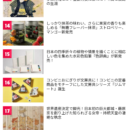
の生涯
しっかり抹茶の味わい、さらに果実の香りも楽
14
しめる「無糖フレーバー抹茶」ストロベリー、
マンゴー新発売
日本の四季折々の植物や情景を描くことに相応
15
しい色を集めた水彩色鉛筆『色辞典』が新発
売！
コンビニおにぎりが文房具に！コンビニの定番
16
商品をモチーフにした文房具シリーズ『ジムマ
ート』誕生
世界遺産決定で脚光！日本初の巨大都城・藤原
17
京を創り上げた知られざる女帝・持統天皇の凄
絶な執念