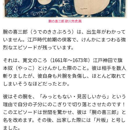
腕の喜三郎 歌川芳虎 画
腕の喜三郎（うでのきさぶろう）は、出生年がわかって
いません。江戸時代前期の侠客で、けんかにまつわる強
烈なエピソードが残っています。
それは、寛文のころ（1661年～1673年）江戸神田で旗
本奴（やっこ）とけんかした際のこと。彼は相手を数人
斬りましたが、彼自身も片腕を負傷し、ほとんど取れて
しまいそうなほどだったとか。
彼はその腕を、「みっともない・見苦しいから」という
理由で自分の子分にのこぎりで切り落とさせたのです！
このエピソードは世間を驚かせ、彼は「腕の喜三郎」と
名を改めます。その後、出家した際には「片板」と号し
ました。