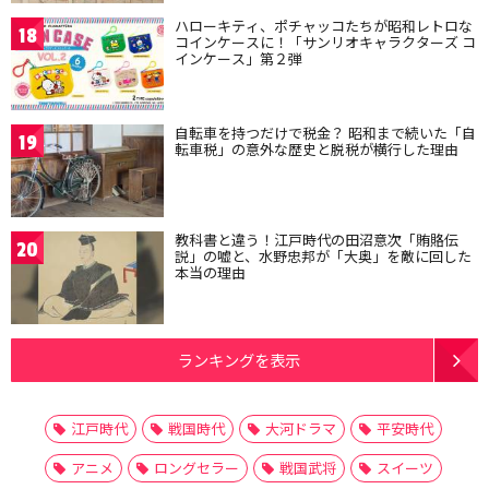
ハローキティ、ポチャッコたちが昭和レトロな
18
コインケースに！「サンリオキャラクターズ コ
インケース」第２弾
自転車を持つだけで税金？ 昭和まで続いた「自
19
転車税」の意外な歴史と脱税が横行した理由
教科書と違う！江戸時代の田沼意次「賄賂伝
20
説」の嘘と、水野忠邦が「大奥」を敵に回した
本当の理由
ランキングを表示
江戸時代
戦国時代
大河ドラマ
平安時代
アニメ
ロングセラー
戦国武将
スイーツ