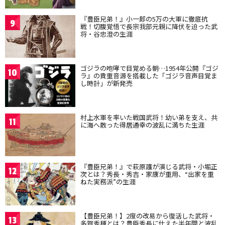
『豊臣兄弟！』小一郎の5万の大軍に徹底抗
9
戦！切腹覚悟で長宗我部元親に降伏を迫った武
将・谷忠澄の生涯
ゴジラの咆哮で目覚める朝…1954年公開『ゴジ
10
ラ』の貴重音源を搭載した「ゴジラ音声目覚ま
し時計」が新発売
村上水軍を率いた戦国武将！幼い弟を支え、共
11
に海へ散った得居通幸の波乱に満ちた生涯
『豊臣兄弟！』で萩原護が演じる武将・小堀正
12
次とは？秀長・秀吉・家康が重用、“出家を重
ねた実務派”の生涯
【豊臣兄弟！】2度の改易から復活した武将・
13
多賀秀種とは？豊臣秀長に仕えた半年間と波乱