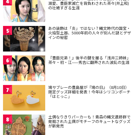
4
溺愛、豊臣家滅亡を背負わされた茶々(井上和)
の壮絶すぎる生涯
あの装飾は「炎」ではない？縄文時代の国宝・
5
火焔型土器、5000年前の人々が刻んだ謎とデザ
インの秘密
『豊臣兄弟！』後半の鍵を握る「浅井三姉妹」
6
茶々・初・江——秀吉に翻弄された波乱の生涯
鳩サブレーの豊島屋が『鳩の日』（8月10日）
7
限定グッズ詳細を発表！今年はシリコンポーチ
「はとっこ」
土偶なりきりパーカーも！青森の縄文遺跡群で
8
発掘された土偶がモチーフのキュートなグッズ
が新発売