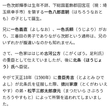
一色次郎輝季は生年不詳、下総国葛飾郡田宮荘（現：埼
玉県幸手市）を領する
一色八郎直朝
（はちろうなおと
も）の子として誕生。
兄に
一色義直
（よしなお）、
一色氏頼
（うじより）がお
り、三番目の男子でありながら次郎という通称は、兄の
いずれかが腹違いなのかも知れません。
さて、一色家ははじめ
古河公方
（こがくぼう。足利氏）
の重臣として仕えていましたが、後に
北条（ほうじょ
う）氏
へ臣従。
やがて天正18年（1590年）に
豊臣秀吉
（とよとみ ひで
よし）が北条氏を征服した際、
徳川家康
（とくがわ いえ
やす）の弟・
松平三郎太郎康元
（まつだいら さぶろう
たろうやすもと）によって所領を追われてしまいまし
た。