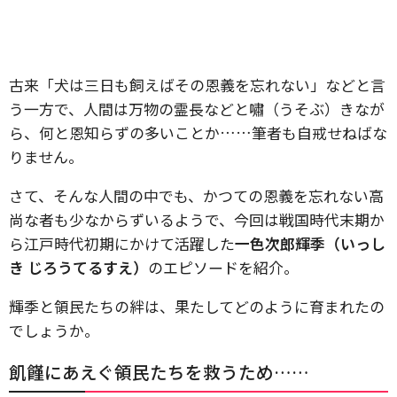
古来「犬は三日も飼えばその恩義を忘れない」などと言
う一方で、人間は万物の霊長などと嘯（うそぶ）きなが
ら、何と恩知らずの多いことか……筆者も自戒せねばな
りません。
さて、そんな人間の中でも、かつての恩義を忘れない高
尚な者も少なからずいるようで、今回は戦国時代末期か
ら江戸時代初期にかけて活躍した
一色次郎輝季（いっし
き じろうてるすえ）
のエピソードを紹介。
輝季と領民たちの絆は、果たしてどのように育まれたの
でしょうか。
飢饉にあえぐ領民たちを救うため……