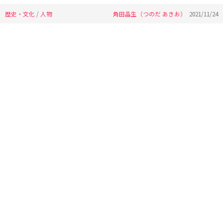
歴史・文化
/
人物
角田晶生（つのだ あきお）
2021/11/24