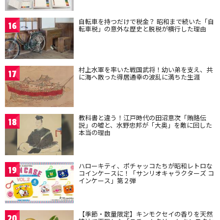
自転車を持つだけで税金？ 昭和まで続いた「自
16
転車税」の意外な歴史と脱税が横行した理由
村上水軍を率いた戦国武将！幼い弟を支え、共
17
に海へ散った得居通幸の波乱に満ちた生涯
教科書と違う！江戸時代の田沼意次「賄賂伝
18
説」の嘘と、水野忠邦が「大奥」を敵に回した
本当の理由
ハローキティ、ポチャッコたちが昭和レトロな
19
コインケースに！「サンリオキャラクターズ コ
インケース」第２弾
【季節・数量限定】キンモクセイの香りを天然
20