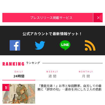
プレスリリース掲載サービス
公式アカウントで最新情報ゲット！
ランキング
RANKING
DAILY
WEEKLY
MONTHLY
24時間
週 間
月 間
『豊臣兄弟！』お市と柴田勝家、自刃しての最
1
期と「辞世の句」…運命を共にした２人の悲劇