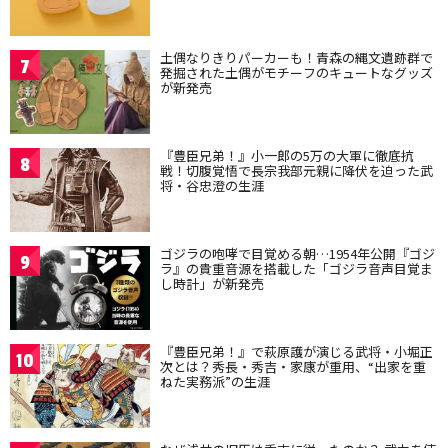
土偶なりきりパーカーも！青森の縄文遺跡群で
7
発掘された土偶がモチーフのキュートなグッズ
が新発売
『豊臣兄弟！』小一郎の5万の大軍に徹底抗
8
戦！切腹覚悟で長宗我部元親に降伏を迫った武
将・谷忠澄の生涯
ゴジラの咆哮で目覚める朝…1954年公開『ゴジ
9
ラ』の貴重音源を搭載した「ゴジラ音声目覚ま
し時計」が新発売
『豊臣兄弟！』で萩原護が演じる武将・小堀正
10
次とは？秀長・秀吉・家康が重用、“出家を重
ねた実務派”の生涯