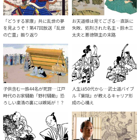
「どうする家康」共に乱世の夢
お天道様は見てござる…直訴に
を見ようぞ！第47回放送「乱世
失敗、処刑された名主・鈴木三
の亡霊」振り返り
太夫と悪徳領主の末路
子供含む一族44名が死罪…江戸
人生は50代から…武士道バイブ
時代のお家騒動「野村騒動」恐
ル『葉隠』が教えるキャリア形
ろしい粛清の裏には嫉妬が！？
成の心構え