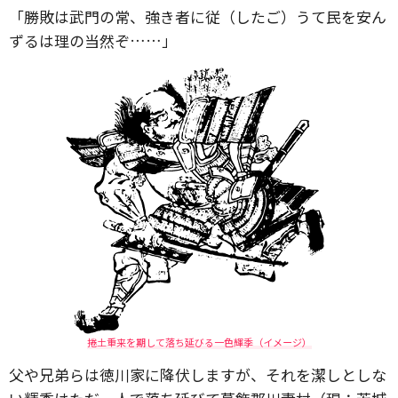
「勝敗は武門の常、強き者に従（したご）うて民を安ん
ずるは理の当然ぞ……」
捲土重来を期して落ち延びる一色輝季（イメージ）
父や兄弟らは徳川家に降伏しますが、それを潔しとしな