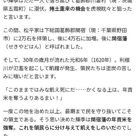
い輝季はただ一人で落ち延びて葛飾郡川妻村（現：茨城
県五霞町）に潜伏。
捲土重来の機会
を虎視眈々と狙った
と言います。
この間、松平家は下総国葛飾郡関宿（現：千葉県野田
市）に2万石を拝領し、後に4万石に加増。後に
関宿藩
（せきやどはん）と呼ばれました。
そして、30年の歳月が流れた元和6年（1620年）。利根
川が氾濫を起こして飢饉が発生、領民たちは塗炭の苦し
みに喘いだと言います。
「このままではみな飢え死にだ……かくなる上は、年貢
米を奪うよりあるまい！」
一度この地を治めた以上、最期まで民を守り抜いてこそ
の領主である。そう思い決めた輝季は
関宿藩の年貢米を
強奪。これを領民らに分け与えて飢えをしのいだ
のでし
た。