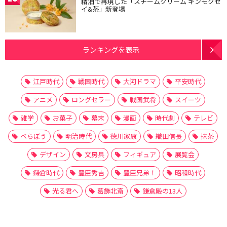
精油で再現した「スチームクリーム キンモクセ
イ&茶」新登場
ランキングを表示
江戸時代
戦国時代
大河ドラマ
平安時代
アニメ
ロングセラー
戦国武将
スイーツ
雑学
お菓子
幕末
漫画
時代劇
テレビ
べらぼう
明治時代
徳川家康
織田信長
抹茶
デザイン
文房具
フィギュア
展覧会
鎌倉時代
豊臣秀吉
豊臣兄弟！
昭和時代
光る君へ
葛飾北斎
鎌倉殿の13人