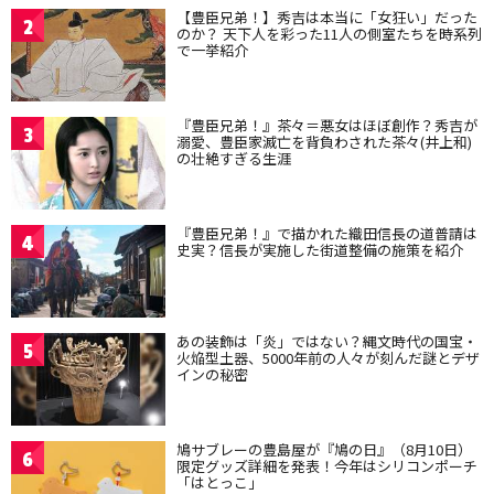
【豊臣兄弟！】秀吉は本当に「女狂い」だった
2
のか？ 天下人を彩った11人の側室たちを時系列
で一挙紹介
『豊臣兄弟！』茶々＝悪女はほぼ創作？秀吉が
3
溺愛、豊臣家滅亡を背負わされた茶々(井上和)
の壮絶すぎる生涯
『豊臣兄弟！』で描かれた織田信長の道普請は
4
史実？信長が実施した街道整備の施策を紹介
あの装飾は「炎」ではない？縄文時代の国宝・
5
火焔型土器、5000年前の人々が刻んだ謎とデザ
インの秘密
鳩サブレーの豊島屋が『鳩の日』（8月10日）
6
限定グッズ詳細を発表！今年はシリコンポーチ
「はとっこ」