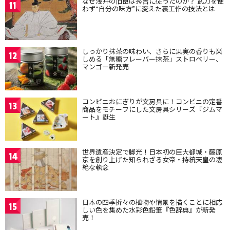
なぜ浅井の旧臣は秀吉に従ったのか？ 武力を使
11
わず“自分の味方”に変えた裏工作の技法とは
しっかり抹茶の味わい、さらに果実の香りも楽
12
しめる「無糖フレーバー抹茶」ストロベリー、
マンゴー新発売
コンビニおにぎりが文房具に！コンビニの定番
13
商品をモチーフにした文房具シリーズ『ジムマ
ート』誕生
世界遺産決定で脚光！日本初の巨大都城・藤原
14
京を創り上げた知られざる女帝・持統天皇の凄
絶な執念
日本の四季折々の植物や情景を描くことに相応
15
しい色を集めた水彩色鉛筆『色辞典』が新発
売！