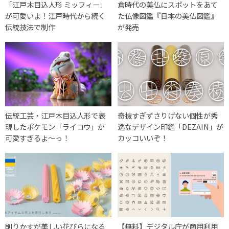
「江戸木目込人形 ミッフィー」
倉時代の美仏にスポットをあて
が可愛いよ！江戸時代から続く
た仏像図鑑『日本の美仏図鑑』
伝統技法で制作
が発売
伝統工芸・江戸木目込人形で表
奇抜すぎずさりげない個性が秀
現したポケモン「ライコウ」が
逸なデザイン印鑑「DEZAIN」が
可愛すぎるよ〜っ！
カッコいいぞ！
削りかすが美しい花びらになる
【無料】デジタル庁が商用利用