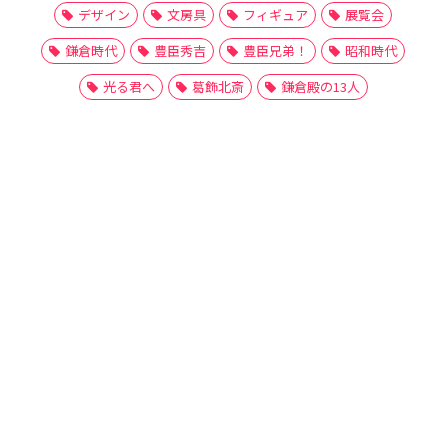
デザイン
文房具
フィギュア
展覧会
鎌倉時代
豊臣秀吉
豊臣兄弟！
昭和時代
光る君へ
葛飾北斎
鎌倉殿の13人