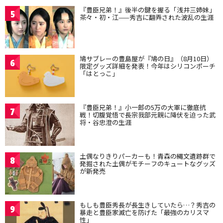
『豊臣兄弟！』後半の鍵を握る「浅井三姉妹」
5
茶々・初・江——秀吉に翻弄された波乱の生涯
鳩サブレーの豊島屋が『鳩の日』（8月10日）
6
限定グッズ詳細を発表！今年はシリコンポーチ
「はとっこ」
『豊臣兄弟！』小一郎の5万の大軍に徹底抗
7
戦！切腹覚悟で長宗我部元親に降伏を迫った武
将・谷忠澄の生涯
土偶なりきりパーカーも！青森の縄文遺跡群で
8
発掘された土偶がモチーフのキュートなグッズ
が新発売
もしも豊臣秀長が長生きしていたら…？秀吉の
9
暴走と豊臣家滅亡を防げた「最強のカリスマ
性」