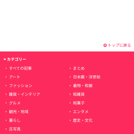
トップに戻る
カテゴリー
すべての記事
まとめ
アート
日本画・浮世絵
ファッション
着物・和服
雑貨・インテリア
和雑貨
グルメ
和菓子
観光・地域
エンタメ
暮らし
歴史・文化
古写真