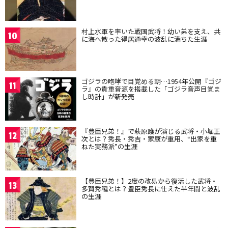
村上水軍を率いた戦国武将！幼い弟を支え、共
10
に海へ散った得居通幸の波乱に満ちた生涯
ゴジラの咆哮で目覚める朝…1954年公開『ゴジ
11
ラ』の貴重音源を搭載した「ゴジラ音声目覚ま
し時計」が新発売
『豊臣兄弟！』で萩原護が演じる武将・小堀正
12
次とは？秀長・秀吉・家康が重用、“出家を重
ねた実務派”の生涯
【豊臣兄弟！】2度の改易から復活した武将・
13
多賀秀種とは？豊臣秀長に仕えた半年間と波乱
の生涯