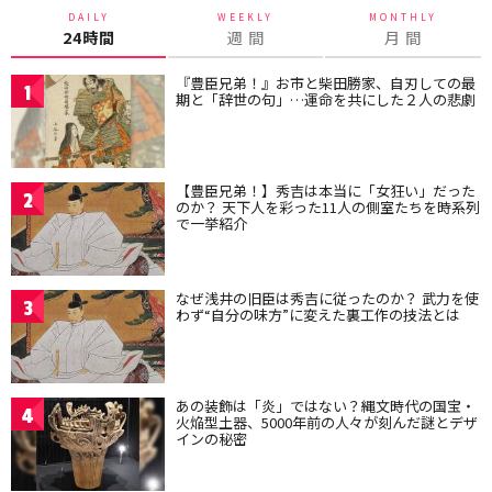
DAILY
WEEKLY
MONTHLY
24時間
週 間
月 間
『豊臣兄弟！』お市と柴田勝家、自刃しての最
1
期と「辞世の句」…運命を共にした２人の悲劇
【豊臣兄弟！】秀吉は本当に「女狂い」だった
2
のか？ 天下人を彩った11人の側室たちを時系列
で一挙紹介
なぜ浅井の旧臣は秀吉に従ったのか？ 武力を使
3
わず“自分の味方”に変えた裏工作の技法とは
あの装飾は「炎」ではない？縄文時代の国宝・
4
火焔型土器、5000年前の人々が刻んだ謎とデザ
インの秘密