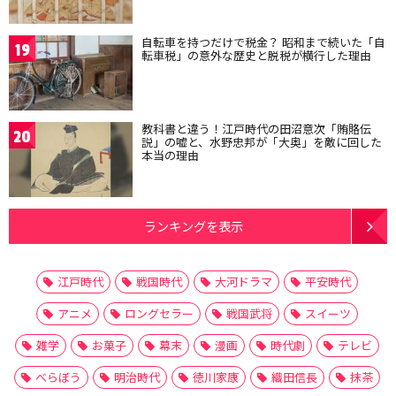
自転車を持つだけで税金？ 昭和まで続いた「自
19
転車税」の意外な歴史と脱税が横行した理由
教科書と違う！江戸時代の田沼意次「賄賂伝
20
説」の嘘と、水野忠邦が「大奥」を敵に回した
本当の理由
ランキングを表示
江戸時代
戦国時代
大河ドラマ
平安時代
アニメ
ロングセラー
戦国武将
スイーツ
雑学
お菓子
幕末
漫画
時代劇
テレビ
べらぼう
明治時代
徳川家康
織田信長
抹茶