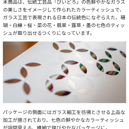
本商品は、伝統工芸品「びいどろ」の色鮮やかなガラス
の美しさをイメージして作られたカラーティッシュで、
ガラス工芸で表現される日本の伝統色になぞらえた、珊
瑚・白練・桜・菜の花・翡翠・露草・墨の七色のティッ
シュが取り出せるつくりになっています。
パッケージの側面にはガラス細工を彷彿とさせる上品な
加工が施されており、七色の鮮やかなカラーティッシュ
が垣間見える、繊細で煌びやかなパッケージに。