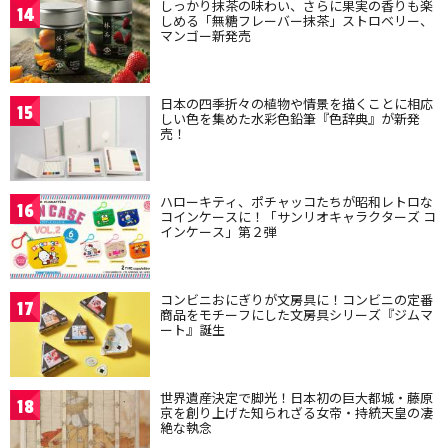
しっかり抹茶の味わい、さらに果実の香りも楽
14
しめる「無糖フレーバー抹茶」ストロベリー、
マンゴー新発売
日本の四季折々の植物や情景を描くことに相応
15
しい色を集めた水彩色鉛筆『色辞典』が新発
売！
ハローキティ、ポチャッコたちが昭和レトロな
16
コインケースに！「サンリオキャラクターズ コ
インケース」第２弾
コンビニおにぎりが文房具に！コンビニの定番
17
商品をモチーフにした文房具シリーズ『ジムマ
ート』誕生
世界遺産決定で脚光！日本初の巨大都城・藤原
18
京を創り上げた知られざる女帝・持統天皇の凄
絶な執念