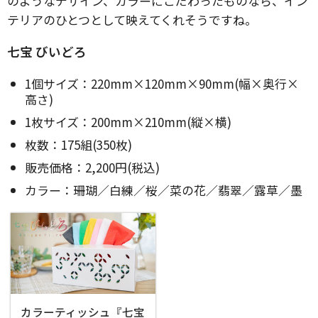
のようなデザイン、カラーにこだわったものなら、イン
テリアのひとつとして映えてくれそうですね。
七宝 びいどろ
1個サイズ：220mm×120mm×90mm(幅×奥行×
高さ)
1枚サイズ：200mm×210mm(縦×横)
枚数：175組(350枚)
販売価格：2,200円(税込)
カラー：珊瑚／白練／桜／菜の花／翡翠／露草／墨
カラーティッシュ『七宝