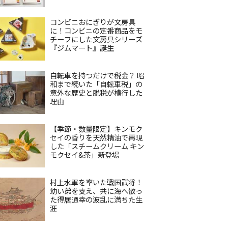
コンビニおにぎりが文房具
に！コンビニの定番商品をモ
チーフにした文房具シリーズ
『ジムマート』誕生
自転車を持つだけで税金？ 昭
和まで続いた「自転車税」の
意外な歴史と脱税が横行した
理由
【季節・数量限定】キンモク
セイの香りを天然精油で再現
した「スチームクリーム キン
モクセイ&茶」新登場
村上水軍を率いた戦国武将！
幼い弟を支え、共に海へ散っ
た得居通幸の波乱に満ちた生
涯