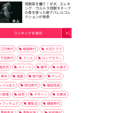
怪獣革を纏う！ダダ、エレキ
ング…ウルトラ怪獣モチーフ
の革を使った新アパレルコレ
クションが発表
ランキングを表示
江戸時代
戦国時代
大河ドラマ
平安時代
アニメ
ロングセラー
国武将
スイーツ
雑学
お菓子
幕末
漫画
時代劇
テレビ
べらぼう
明治時代
織田信長
川家康
抹茶
デザイン
文房具
フィギュア
展覧会
鎌倉時代
豊臣秀吉
豊臣兄弟！
昭和時代