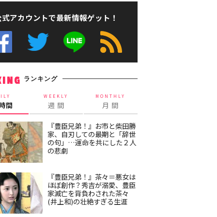
公式アカウントで最新情報ゲット！
ランキング
KING
ILY
WEEKLY
MONTHLY
4時間
週 間
月 間
『豊臣兄弟！』お市と柴田勝
家、自刃しての最期と「辞世
の句」…運命を共にした２人
の悲劇
『豊臣兄弟！』茶々＝悪女は
ほぼ創作？秀吉が溺愛、豊臣
家滅亡を背負わされた茶々
(井上和)の壮絶すぎる生涯