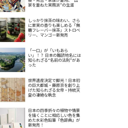
家を重ねた実務派”の生涯
しっかり抹茶の味わい、さら
に果実の香りも楽しめる「無
糖フレーバー抹茶」ストロベ
リー、マンゴー新発売
「一口」が「いもあら
い」！？ 日本の難読地名には
知られざる“名前の法則”があ
った
世界遺産決定で脚光！日本初
の巨大都城・藤原京を創り上
げた知られざる女帝・持統天
皇の凄絶な執念
日本の四季折々の植物や情景
を描くことに相応しい色を集
めた水彩色鉛筆『色辞典』が
新発売！