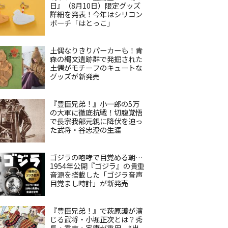
日』（8月10日）限定グッズ
詳細を発表！今年はシリコン
ポーチ「はとっこ」
土偶なりきりパーカーも！青
森の縄文遺跡群で発掘された
土偶がモチーフのキュートな
グッズが新発売
『豊臣兄弟！』小一郎の5万
の大軍に徹底抗戦！切腹覚悟
で長宗我部元親に降伏を迫っ
た武将・谷忠澄の生涯
ゴジラの咆哮で目覚める朝…
1954年公開『ゴジラ』の貴重
音源を搭載した「ゴジラ音声
目覚まし時計」が新発売
『豊臣兄弟！』で萩原護が演
じる武将・小堀正次とは？秀
長・秀吉・家康が重用、“出