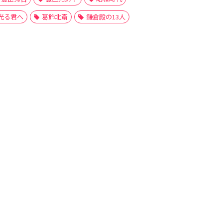
光る君へ
葛飾北斎
鎌倉殿の13人