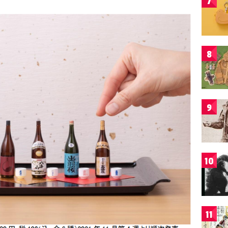
7
8
9
10
11