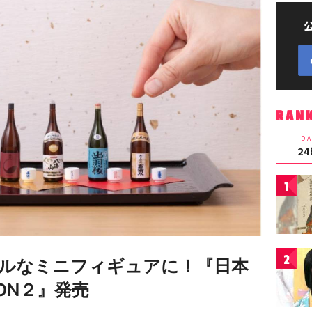
RAN
DA
2
1
2
ルなミニフィギュアに！『日本
TION２』発売