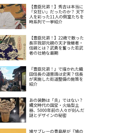
【豊臣兄弟！】秀吉は本当に
「女狂い」だったのか？ 天下
人を彩った11人の側室たちを
時系列で一挙紹介
【豊臣兄弟！】22歳で散った
長宗我部元親の天才後継者・
信親とは？武勇を奮った若武
者の壮絶な最期
『豊臣兄弟！』で描かれた織
田信長の道普請は史実？信長
が実施した街道整備の施策を
紹介
あの装飾は「炎」ではない？
縄文時代の国宝・火焔型土
器、5000年前の人々が刻んだ
謎とデザインの秘密
鳩サブレーの豊島屋が『鳩の