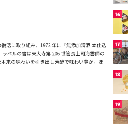
16
活に取り組み、1972 年に「無添加清酒 本仕込
17
ラベルの書は東大寺第 206 世管長上司海雲師の
米本来の味わいを引き出し芳醇で味わい豊か。ほ
18
19