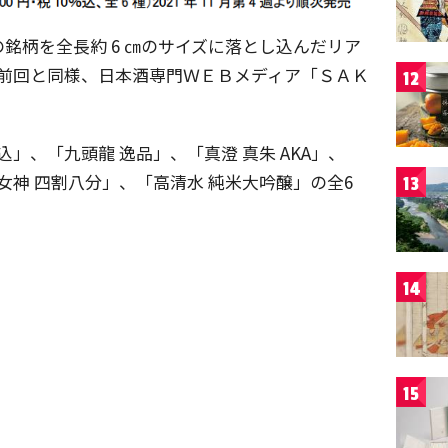
銘柄を全長約 6 ㎝のサイズに落とし込んだリア
。前回と同様、日本酒専門ＷＥＢメディア「ＳＡＫ
12
込」、「九頭龍 逸品」、「真澄 真朱 AKA」、
女神 四割八分」、「高清水 純米大吟醸」の全6
13
14
15