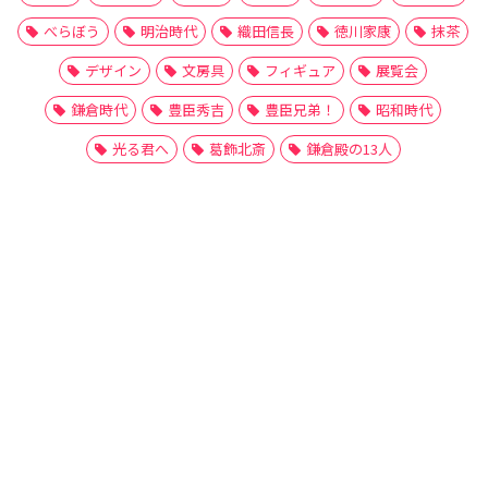
べらぼう
明治時代
織田信長
徳川家康
抹茶
デザイン
文房具
フィギュア
展覧会
鎌倉時代
豊臣秀吉
豊臣兄弟！
昭和時代
光る君へ
葛飾北斎
鎌倉殿の13人