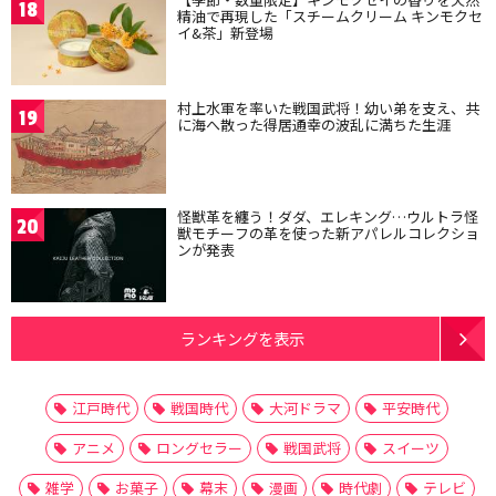
18
精油で再現した「スチームクリーム キンモクセ
イ&茶」新登場
村上水軍を率いた戦国武将！幼い弟を支え、共
19
に海へ散った得居通幸の波乱に満ちた生涯
怪獣革を纏う！ダダ、エレキング…ウルトラ怪
20
獣モチーフの革を使った新アパレルコレクショ
ンが発表
ランキングを表示
江戸時代
戦国時代
大河ドラマ
平安時代
アニメ
ロングセラー
戦国武将
スイーツ
雑学
お菓子
幕末
漫画
時代劇
テレビ