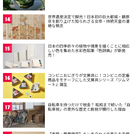
世界遺産決定で脚光！日本初の巨大都城・藤原
14
京を創り上げた知られざる女帝・持統天皇の凄
絶な執念
日本の四季折々の植物や情景を描くことに相応
15
しい色を集めた水彩色鉛筆『色辞典』が新発
売！
コンビニおにぎりが文房具に！コンビニの定番
16
商品をモチーフにした文房具シリーズ『ジムマ
ート』誕生
自転車を持つだけで税金？ 昭和まで続いた「自
17
転車税」の意外な歴史と脱税が横行した理由
【季節・数量限定】キンモクセイの香りを天然