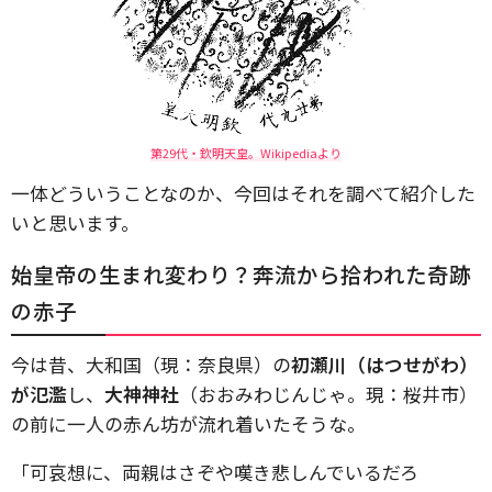
第29代・欽明天皇。Wikipediaより
一体どういうことなのか、今回はそれを調べて紹介した
いと思います。
始皇帝の生まれ変わり？奔流から拾われた奇跡
の赤子
今は昔、大和国（現：奈良県）の
初瀬川（はつせがわ）
が氾濫
し、
大神神社
（おおみわじんじゃ。現：桜井市）
の前に一人の赤ん坊が流れ着いたそうな。
「可哀想に、両親はさぞや嘆き悲しんでいるだろ