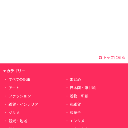
トップに戻る
カテゴリー
すべての記事
まとめ
アート
日本画・浮世絵
ファッション
着物・和服
雑貨・インテリア
和雑貨
グルメ
和菓子
観光・地域
エンタメ