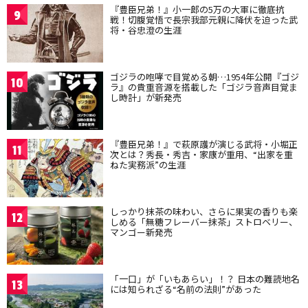
『豊臣兄弟！』小一郎の5万の大軍に徹底抗
9
戦！切腹覚悟で長宗我部元親に降伏を迫った武
将・谷忠澄の生涯
ゴジラの咆哮で目覚める朝…1954年公開『ゴジ
10
ラ』の貴重音源を搭載した「ゴジラ音声目覚ま
し時計」が新発売
『豊臣兄弟！』で萩原護が演じる武将・小堀正
11
次とは？秀長・秀吉・家康が重用、“出家を重
ねた実務派”の生涯
しっかり抹茶の味わい、さらに果実の香りも楽
12
しめる「無糖フレーバー抹茶」ストロベリー、
マンゴー新発売
「一口」が「いもあらい」！？ 日本の難読地名
13
には知られざる“名前の法則”があった