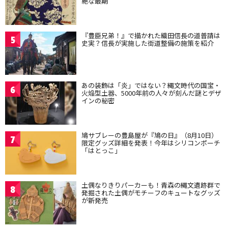
絶な最期
『豊臣兄弟！』で描かれた織田信長の道普請は
5
史実？信長が実施した街道整備の施策を紹介
あの装飾は「炎」ではない？縄文時代の国宝・
6
火焔型土器、5000年前の人々が刻んだ謎とデザ
インの秘密
鳩サブレーの豊島屋が『鳩の日』（8月10日）
7
限定グッズ詳細を発表！今年はシリコンポーチ
「はとっこ」
土偶なりきりパーカーも！青森の縄文遺跡群で
8
発掘された土偶がモチーフのキュートなグッズ
が新発売