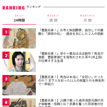
ランキング
RANKING
DAILY
WEEKLY
MONTHLY
24時間
週 間
月 間
『豊臣兄弟！』お市と柴田勝家、自刃しての最
1
期と「辞世の句」…運命を共にした２人の悲劇
『豊臣兄弟！』茶々＝悪女はほぼ創作？秀吉が
2
溺愛、豊臣家滅亡を背負わされた茶々(井上和)
の壮絶すぎる生涯
【豊臣兄弟！】秀吉は本当に「女狂い」だった
3
のか？ 天下人を彩った11人の側室たちを時系列
で一挙紹介
【豊臣兄弟！】22歳で散った長宗我部元親の天
4
才後継者・信親とは？武勇を奮った若武者の壮