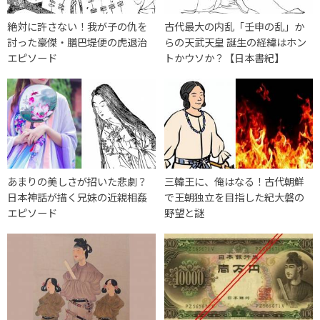
絶対に許さない！我が子の仇を
古代最大の内乱「壬申の乱」か
討った豪傑・膳巴堤便の虎退治
らの天武天皇 誕生の経緯はホン
エピソード
トかウソか？【日本書紀】
あまりの美しさが招いた悲劇？
三韓王に、俺はなる！古代朝鮮
日本神話が描く兄妹の近親相姦
で王朝独立を目指した紀大磐の
エピソード
野望と謎