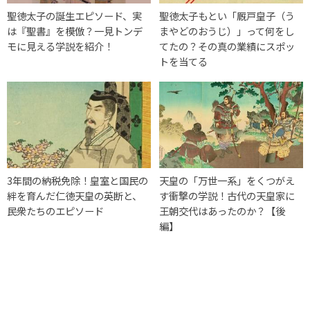
聖徳太子の誕生エピソード、実
聖徳太子もとい「厩戸皇子（う
は『聖書』を模倣？一見トンデ
まやどのおうじ）」って何をし
モに見える学説を紹介！
てたの？その真の業績にスポッ
トを当てる
3年間の納税免除！皇室と国民の
天皇の「万世一系」をくつがえ
絆を育んだ仁徳天皇の英断と、
す衝撃の学説！古代の天皇家に
民衆たちのエピソード
王朝交代はあったのか？【後
編】