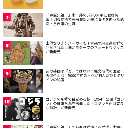
『豊臣兄弟！』小一郎の5万の大軍に徹底抗
7
戦！切腹覚悟で長宗我部元親に降伏を迫った武
将・谷忠澄の生涯
土偶なりきりパーカーも！青森の縄文遺跡群で
8
発掘された土偶がモチーフのキュートなグッズ
が新発売
あの装飾は「炎」ではない？縄文時代の国宝・
9
火焔型土器、5000年前の人々が刻んだ謎とデザ
インの秘密
ゴジラの咆哮で目覚める朝…1954年公開『ゴジ
10
ラ』の貴重音源を搭載した「ゴジラ音声目覚ま
し時計」が新発売
『豊臣兄弟！』で萩原護が演じる武将・小堀正