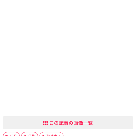
この記事の画像一覧
仏像
仏教
聖徳太子