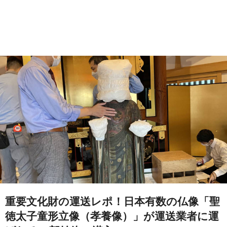
重要文化財の運送レポ！日本有数の仏像「聖
徳太子童形立像（孝養像）」が運送業者に運