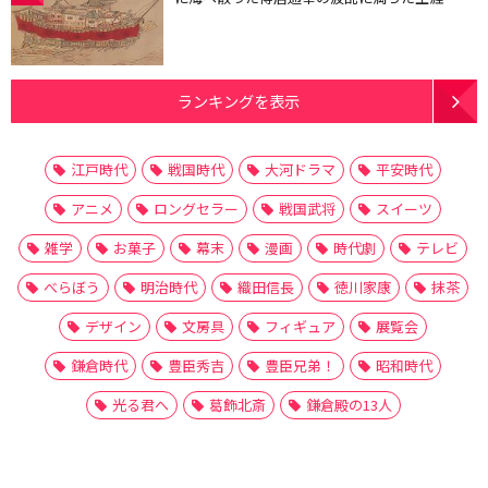
ランキングを表示
江戸時代
戦国時代
大河ドラマ
平安時代
アニメ
ロングセラー
戦国武将
スイーツ
雑学
お菓子
幕末
漫画
時代劇
テレビ
べらぼう
明治時代
織田信長
徳川家康
抹茶
デザイン
文房具
フィギュア
展覧会
鎌倉時代
豊臣秀吉
豊臣兄弟！
昭和時代
光る君へ
葛飾北斎
鎌倉殿の13人