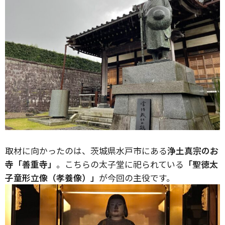
取材に向かったのは、茨城県水戸市にある
浄土真宗のお
寺「善重寺」
。こちらの太子堂に祀られている
「聖徳太
子童形立像（孝養像）」
が今回の主役です。