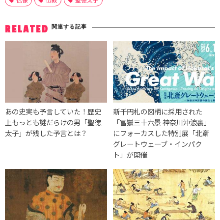
関連する記事
RELATED
あの史実も予言していた！歴史
新千円札の図柄に採用された
上もっとも謎だらけの男「聖徳
「冨嶽三十六景 神奈川沖浪裏」
太子」が残した予言とは？
にフォーカスした特別展「北斎
グレートウェーブ・インパク
ト」が開催