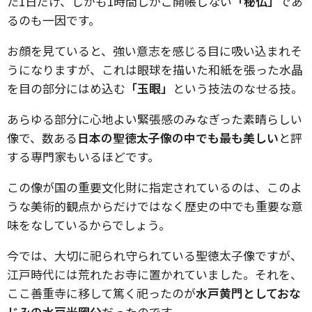
た1日だけ、しかも1時間しかご開帳しない
「秘仏」
であ
るのも一因です。
お顔を見ていると、強い意志を感じる目に吸い込まれそ
うになりますが、これは眼球を描いた和紙を張った水晶
を目の部分にはめ込む
「玉眼」
という技法のなせる技。
あらゆる部分に心地よい緊張感のみなぎった素晴らしい
像で、数ある
日本の聖徳太子像の中でも最も美しい
と評
する専門家もいるほどです。
この像が国の重要文化財に指定されているのは、このよ
うな美術的観点からだけではなく歴史の中でも重要な意
味をなしているからでしょう。
今では、大切に祀られ守られている聖徳太子像ですが、
江戸時代には荒れたお寺に置かれていました。それを、
ここ善重寺に移して篤く祀ったのが
水戸黄門としておな
じみの水戸光圀公
だったのです。