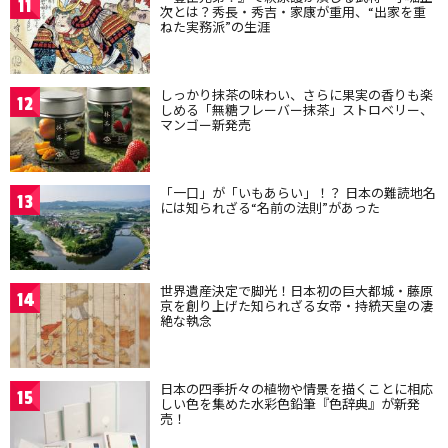
11
次とは？秀長・秀吉・家康が重用、“出家を重
ねた実務派”の生涯
しっかり抹茶の味わい、さらに果実の香りも楽
12
しめる「無糖フレーバー抹茶」ストロベリー、
マンゴー新発売
「一口」が「いもあらい」！？ 日本の難読地名
13
には知られざる“名前の法則”があった
世界遺産決定で脚光！日本初の巨大都城・藤原
14
京を創り上げた知られざる女帝・持統天皇の凄
絶な執念
日本の四季折々の植物や情景を描くことに相応
15
しい色を集めた水彩色鉛筆『色辞典』が新発
売！