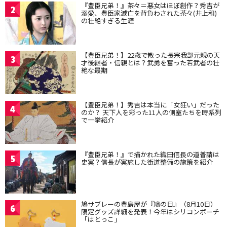
『豊臣兄弟！』茶々＝悪女はほぼ創作？秀吉が
2
溺愛、豊臣家滅亡を背負わされた茶々(井上和)
の壮絶すぎる生涯
【豊臣兄弟！】22歳で散った長宗我部元親の天
3
才後継者・信親とは？武勇を奮った若武者の壮
絶な最期
【豊臣兄弟！】秀吉は本当に「女狂い」だった
4
のか？ 天下人を彩った11人の側室たちを時系列
で一挙紹介
『豊臣兄弟！』で描かれた織田信長の道普請は
5
史実？信長が実施した街道整備の施策を紹介
鳩サブレーの豊島屋が『鳩の日』（8月10日）
6
限定グッズ詳細を発表！今年はシリコンポーチ
「はとっこ」