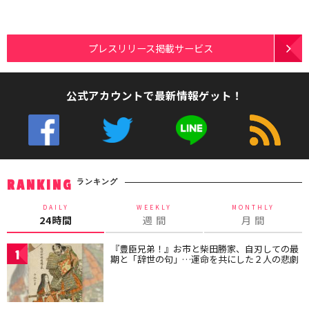
プレスリリース掲載サービス
公式アカウントで最新情報ゲット！
ランキング
RANKING
DAILY
WEEKLY
MONTHLY
24時間
週 間
月 間
『豊臣兄弟！』お市と柴田勝家、自刃しての最
1
期と「辞世の句」…運命を共にした２人の悲劇