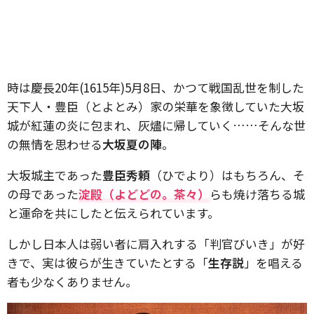
時は慶長20年(1615年)5月8日、かつて戦国乱世を制した
天下人・豊臣（とよとみ）家の栄華を象徴していた大坂
城が紅蓮の炎に包まれ、灰燼に帰していく……そんな世
の無情を思わせる
大坂夏の陣
。
大坂城主であった
豊臣秀頼
（ひでより）はもちろん、そ
の母であった
淀殿（よどどの。茶々）
らも焼け落ちる城
と運命を共にしたと伝えられています。
しかし日本人は弱い者に肩入れする「判官びいき」が好
きで、実は彼らが生きていたとする「
生存説
」を唱える
者も少なくありません。