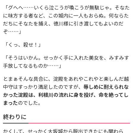
「グヘヘ……いくら泣こうが喚こうが無駄じゃ。そなた
に味方する者など、この城内に一人もおらぬ。何ならた
だちにそなたを捕え、徳川様に引き渡してもよいのだ
ぞ……」
「くっ、殺せ！」
「そうはいかん。せっかく手に入れた美女を、みすみす
手放してなるものか……」
とまぁそんな具合に、淀殿をあれやこれやと楽しんだ越
中守はすっかり満足したのですが、
辱しめに耐えられな
かった淀殿は、利根川の流れに身を投げ、命を絶ってし
まった
のでした。
終わりに
かくして、せっかく大坂城から脱出できたにも関わら