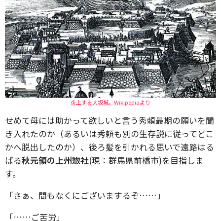
炎上する大坂城。Wikipediaより
せめて母には助かって欲しいと言う秀頼最期の願いを聞
き入れたのか（あるいは秀頼も別の生存説に従ってどこ
かへ脱出したのか）、後ろ髪を引かれる思いで遠路はる
ばる
秋元領の上州惣社
(現：群馬県前橋市)を目指しま
す。
「さぁ、間もなくにございまするぞ……」
「……ご苦労」