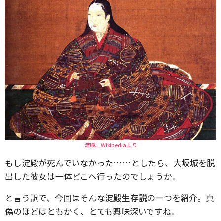
淀殿。Wikipediaより
もし淀殿が死んでいなかった……としたら、大坂城を脱
出した彼女は一体どこへ行ったのでしょうか。
と言う訳で、今回はそんな
淀殿生存説
の一つを紹介。真
偽のほどはともかく、とても興味深いですね。