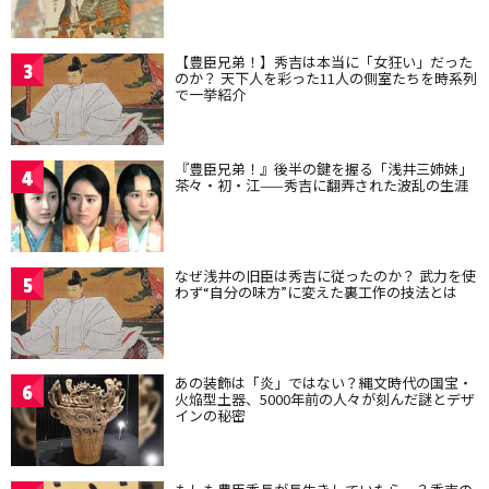
【豊臣兄弟！】秀吉は本当に「女狂い」だった
3
のか？ 天下人を彩った11人の側室たちを時系列
で一挙紹介
『豊臣兄弟！』後半の鍵を握る「浅井三姉妹」
4
茶々・初・江——秀吉に翻弄された波乱の生涯
なぜ浅井の旧臣は秀吉に従ったのか？ 武力を使
5
わず“自分の味方”に変えた裏工作の技法とは
あの装飾は「炎」ではない？縄文時代の国宝・
6
火焔型土器、5000年前の人々が刻んだ謎とデザ
インの秘密