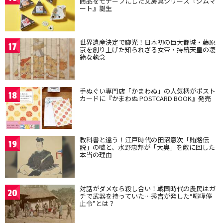
商品をモチーフにした文房具シリーズ『ジムマ
ート』誕生
世界遺産決定で脚光！日本初の巨大都城・藤原
17
京を創り上げた知られざる女帝・持統天皇の凄
絶な執念
手ぬぐい専門店「かまわぬ」の人気柄がポスト
18
カードに『かまわぬ POSTCARD BOOK』発売
教科書と違う！江戸時代の田沼意次「賄賂伝
19
説」の嘘と、水野忠邦が「大奥」を敵に回した
本当の理由
対話がダメなら殺し合い！戦国時代の農民はガ
20
チで武器を持っていた…秀吉が発した“喧嘩停
止令”とは？