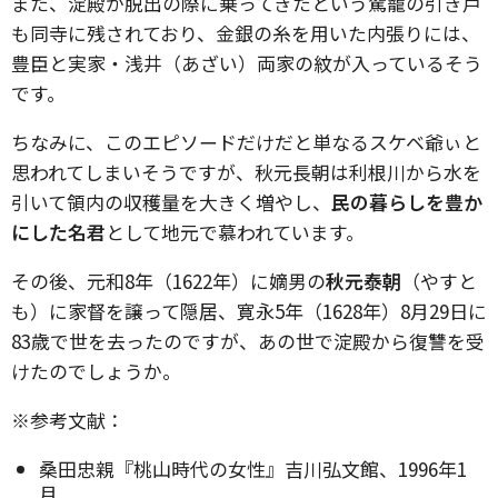
また、淀殿が脱出の際に乗ってきたという駕籠の引き戸
も同寺に残されており、金銀の糸を用いた内張りには、
豊臣と実家・浅井（あざい）両家の紋が入っているそう
です。
ちなみに、このエピソードだけだと単なるスケベ爺ぃと
思われてしまいそうですが、秋元長朝は利根川から水を
引いて領内の収穫量を大きく増やし、
民の暮らしを豊か
にした名君
として地元で慕われています。
その後、元和8年（1622年）に嫡男の
秋元泰朝
（やすと
も）に家督を譲って隠居、寛永5年（1628年）8月29日に
83歳で世を去ったのですが、あの世で淀殿から復讐を受
けたのでしょうか。
※参考文献：
桑田忠親『桃山時代の女性』吉川弘文館、1996年1
月