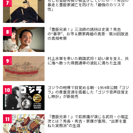
もしも豊臣秀長が長生きしていたら…？秀吉の
7
暴走と豊臣家滅亡を防げた「最強のカリスマ
性」
『豊臣兄弟！』三法師の誘拐は史実？秀吉
8
の“暴挙”、お市＆勝家再婚の真意…第30回放送
の真相考察
村上水軍を率いた戦国武将！幼い弟を支え、共
9
に海へ散った得居通幸の波乱に満ちた生涯
ゴジラの咆哮で目覚める朝…1954年公開『ゴジ
10
ラ』の貴重音源を搭載した「ゴジラ音声目覚ま
し時計」が新発売
『豊臣兄弟！』で萩原護が演じる武将・小堀正
11
次とは？秀長・秀吉・家康が重用、“出家を重
ねた実務派”の生涯