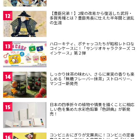
【豊臣兄弟！】2度の改易から復活した武将・
12
多賀秀種とは？豊臣秀長に仕えた半年間と波乱
の生涯
ハローキティ、ポチャッコたちが昭和レトロな
13
コインケースに！「サンリオキャラクターズ コ
インケース」第２弾
しっかり抹茶の味わい、さらに果実の香りも楽
14
しめる「無糖フレーバー抹茶」ストロベリー、
マンゴー新発売
日本の四季折々の植物や情景を描くことに相応
15
しい色を集めた水彩色鉛筆『色辞典』が新発
売！
コンビニおにぎりが文房具に！コンビニの定番
16