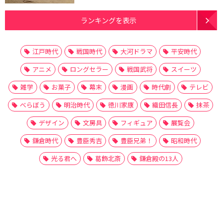
ランキングを表示
江戸時代
戦国時代
大河ドラマ
平安時代
アニメ
ロングセラー
戦国武将
スイーツ
雑学
お菓子
幕末
漫画
時代劇
テレビ
べらぼう
明治時代
徳川家康
織田信長
抹茶
デザイン
文房具
フィギュア
展覧会
鎌倉時代
豊臣秀吉
豊臣兄弟！
昭和時代
光る君へ
葛飾北斎
鎌倉殿の13人