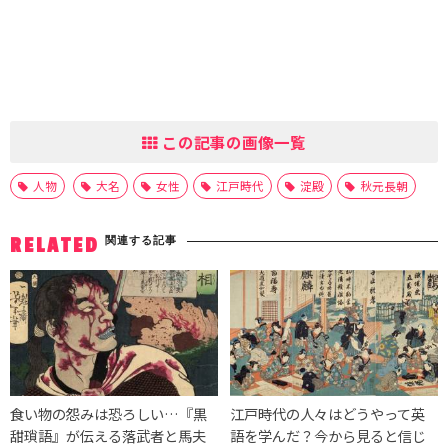
この記事の画像一覧
人物
大名
女性
江戸時代
淀殿
秋元長朝
関連する記事
RELATED
食い物の怨みは恐ろしい…『黒
江戸時代の人々はどうやって英
甜瑣語』が伝える落武者と馬夫
語を学んだ？今から見ると信じ