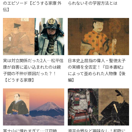
のエピソード【どうする家康 外
られないその学習方法とは
伝】
実は対立関係だった2人…松平信
日本史上屈指の偉人・聖徳太子
康が自害に追い込まれたのは親
の実績を全否定！『日本書紀』
子間の不仲が原因だった？！
によって歪められた人物像【後
【どうする家康】
編】
富士山に憧れすぎて…江戸時
源平合戦など興味なし！和歌に