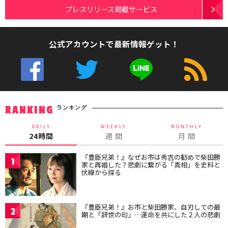
プレスリリース掲載サービス
公式アカウントで最新情報ゲット！
ランキング
RANKING
DAILY
WEEKLY
MONTHLY
24時間
週 間
月 間
『豊臣兄弟！』なぜお市は秀吉の勧めで柴田勝
1
家と再婚した？悲劇に繋がる「真相」を史料と
伏線から探る
『豊臣兄弟！』お市と柴田勝家、自刃しての最
2
期と「辞世の句」…運命を共にした２人の悲劇