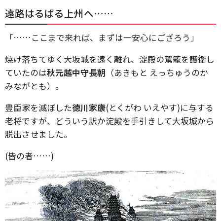
遠路はるばる上州へ……
「……ここまで来れば、まずは一安心にござろう」
焼け落ちてゆく大坂城を遠く離れ、淀殿の駕籠を護衛し
ていたのは
秋元越中守長朝
（あきもと えっちゅうのか
みながとも）。
豊臣家を滅ぼした
徳川家康
(とくがわ いえやす)に与する
老将ですが、どういう訳か淀殿を手引きして大坂城から
脱出させました。
(皆の者……)