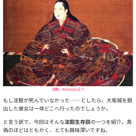
淀殿。Wikipediaより
もし淀殿が死んでいなかった……としたら、大坂城を脱
出した彼女は一体どこへ行ったのでしょうか。
と言う訳で、今回はそんな
淀殿生存説
の一つを紹介。真
偽のほどはともかく、とても興味深いですね。