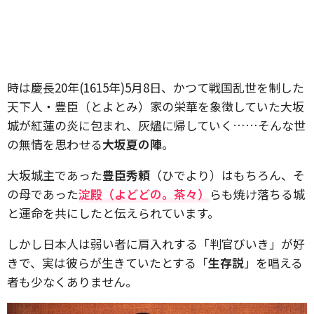
時は慶長20年(1615年)5月8日、かつて戦国乱世を制した
天下人・豊臣（とよとみ）家の栄華を象徴していた大坂
城が紅蓮の炎に包まれ、灰燼に帰していく……そんな世
の無情を思わせる
大坂夏の陣
。
大坂城主であった
豊臣秀頼
（ひでより）はもちろん、そ
の母であった
淀殿（よどどの。茶々）
らも焼け落ちる城
と運命を共にしたと伝えられています。
しかし日本人は弱い者に肩入れする「判官びいき」が好
きで、実は彼らが生きていたとする「
生存説
」を唱える
者も少なくありません。