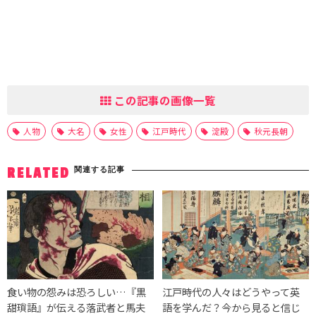
この記事の画像一覧
人物
大名
女性
江戸時代
淀殿
秋元長朝
関連する記事
RELATED
食い物の怨みは恐ろしい…『黒
江戸時代の人々はどうやって英
甜瑣語』が伝える落武者と馬夫
語を学んだ？今から見ると信じ