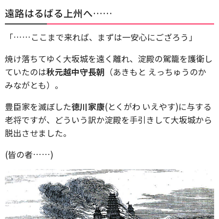
遠路はるばる上州へ……
「……ここまで来れば、まずは一安心にござろう」
焼け落ちてゆく大坂城を遠く離れ、淀殿の駕籠を護衛し
ていたのは
秋元越中守長朝
（あきもと えっちゅうのか
みながとも）。
豊臣家を滅ぼした
徳川家康
(とくがわ いえやす)に与する
老将ですが、どういう訳か淀殿を手引きして大坂城から
脱出させました。
(皆の者……)