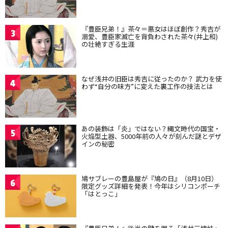
『豊臣兄弟！』茶々＝悪女はほぼ創作？秀吉が
3
溺愛、豊臣家滅亡を背負わされた茶々(井上和)
の壮絶すぎる生涯
なぜ浅井の旧臣は秀吉に従ったのか？ 武力を使
4
わず“自分の味方”に変えた裏工作の技法とは
あの装飾は「炎」ではない？縄文時代の国宝・
5
火焔型土器、5000年前の人々が刻んだ謎とデザ
インの秘密
鳩サブレーの豊島屋が『鳩の日』（8月10日）
6
限定グッズ詳細を発表！今年はシリコンポーチ
「はとっこ」