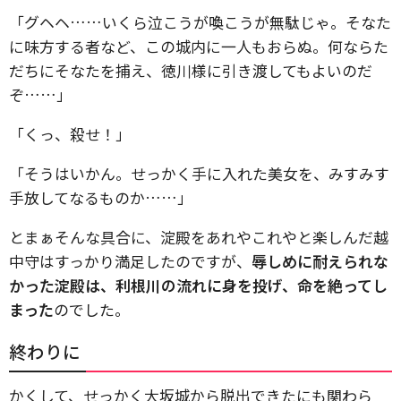
「グヘヘ……いくら泣こうが喚こうが無駄じゃ。そなた
に味方する者など、この城内に一人もおらぬ。何ならた
だちにそなたを捕え、徳川様に引き渡してもよいのだ
ぞ……」
「くっ、殺せ！」
「そうはいかん。せっかく手に入れた美女を、みすみす
手放してなるものか……」
とまぁそんな具合に、淀殿をあれやこれやと楽しんだ越
中守はすっかり満足したのですが、
辱しめに耐えられな
かった淀殿は、利根川の流れに身を投げ、命を絶ってし
まった
のでした。
終わりに
かくして、せっかく大坂城から脱出できたにも関わら