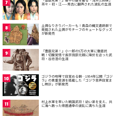
『豊臣兄弟！』後半の鍵を握る「浅井三姉妹」
7
茶々・初・江——秀吉に翻弄された波乱の生涯
土偶なりきりパーカーも！青森の縄文遺跡群で
8
発掘された土偶がモチーフのキュートなグッズ
が新発売
『豊臣兄弟！』小一郎の5万の大軍に徹底抗
9
戦！切腹覚悟で長宗我部元親に降伏を迫った武
将・谷忠澄の生涯
ゴジラの咆哮で目覚める朝…1954年公開『ゴジ
10
ラ』の貴重音源を搭載した「ゴジラ音声目覚ま
し時計」が新発売
村上水軍を率いた戦国武将！幼い弟を支え、共
11
に海へ散った得居通幸の波乱に満ちた生涯