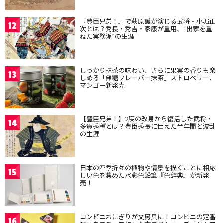
『豊臣兄弟！』で萩原護が演じる武将・小堀正
12
次とは？秀長・秀吉・家康が重用、“出家を重
ねた実務派”の生涯
しっかり抹茶の味わい、さらに果実の香りも楽
13
しめる「無糖フレーバー抹茶」ストロベリー、
マンゴー新発売
【豊臣兄弟！】2度の改易から復活した武将・
14
多賀秀種とは？豊臣秀長に仕えた半年間と波乱
の生涯
日本の四季折々の植物や情景を描くことに相応
15
しい色を集めた水彩色鉛筆『色辞典』が新発
売！
コンビニおにぎりが文房具に！コンビニの定番
16