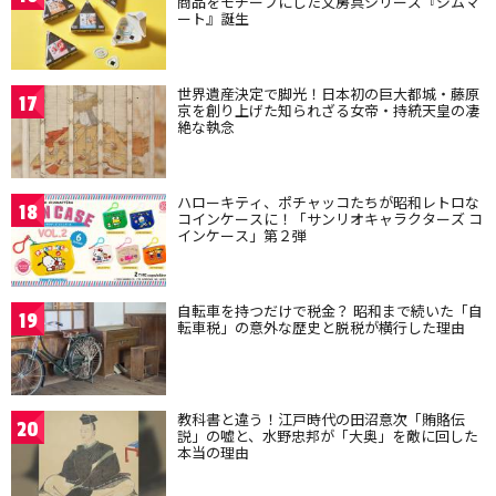
商品をモチーフにした文房具シリーズ『ジムマ
ート』誕生
世界遺産決定で脚光！日本初の巨大都城・藤原
17
京を創り上げた知られざる女帝・持統天皇の凄
絶な執念
ハローキティ、ポチャッコたちが昭和レトロな
18
コインケースに！「サンリオキャラクターズ コ
インケース」第２弾
自転車を持つだけで税金？ 昭和まで続いた「自
19
転車税」の意外な歴史と脱税が横行した理由
教科書と違う！江戸時代の田沼意次「賄賂伝
20
説」の嘘と、水野忠邦が「大奥」を敵に回した
本当の理由