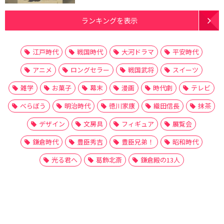
ランキングを表示
江戸時代
戦国時代
大河ドラマ
平安時代
アニメ
ロングセラー
戦国武将
スイーツ
雑学
お菓子
幕末
漫画
時代劇
テレビ
べらぼう
明治時代
徳川家康
織田信長
抹茶
デザイン
文房具
フィギュア
展覧会
鎌倉時代
豊臣秀吉
豊臣兄弟！
昭和時代
光る君へ
葛飾北斎
鎌倉殿の13人