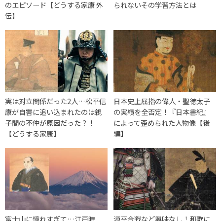
のエピソード【どうする家康 外
られないその学習方法とは
伝】
実は対立関係だった2人…松平信
日本史上屈指の偉人・聖徳太子
康が自害に追い込まれたのは親
の実績を全否定！『日本書紀』
子間の不仲が原因だった？！
によって歪められた人物像【後
【どうする家康】
編】
富士山に憧れすぎて…江戸時
源平合戦など興味なし！和歌に