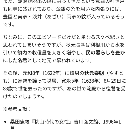
また、淀殿が脱出の際に乗ってきたという駕籠の引き戸
も同寺に残されており、金銀の糸を用いた内張りには、
豊臣と実家・浅井（あざい）両家の紋が入っているそう
です。
ちなみに、このエピソードだけだと単なるスケベ爺ぃと
思われてしまいそうですが、秋元長朝は利根川から水を
引いて領内の収穫量を大きく増やし、
民の暮らしを豊か
にした名君
として地元で慕われています。
その後、元和8年（1622年）に嫡男の
秋元泰朝
（やすと
も）に家督を譲って隠居、寛永5年（1628年）8月29日に
83歳で世を去ったのですが、あの世で淀殿から復讐を受
けたのでしょうか。
※参考文献：
桑田忠親『桃山時代の女性』吉川弘文館、1996年1
月