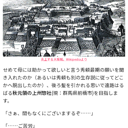
炎上する大坂城。Wikipediaより
せめて母には助かって欲しいと言う秀頼最期の願いを聞
き入れたのか（あるいは秀頼も別の生存説に従ってどこ
かへ脱出したのか）、後ろ髪を引かれる思いで遠路はる
ばる
秋元領の上州惣社
(現：群馬県前橋市)を目指しま
す。
「さぁ、間もなくにございまするぞ……」
「……ご苦労」