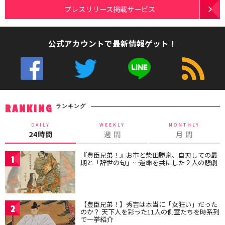
プレスリリース掲載サービス
公式アカウントで最新情報ゲット！
ランキング
RANKING
DAILY
WEEKLY
MONTHLY
24時間
週 間
月 間
『豊臣兄弟！』お市と柴田勝家、自刃しての最
1
期と「辞世の句」…運命を共にした２人の悲劇
【豊臣兄弟！】秀吉は本当に「女狂い」だった
2
のか？ 天下人を彩った11人の側室たちを時系列
で一挙紹介