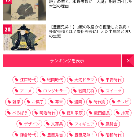
説」の嘘と、水野忠邦が「大奥」を敵に回した
本当の理由
【豊臣兄弟！】2度の改易から復活した武将・
20
多賀秀種とは？豊臣秀長に仕えた半年間と波乱
の生涯
ランキングを表示
江戸時代
戦国時代
大河ドラマ
平安時代
アニメ
ロングセラー
戦国武将
スイーツ
雑学
お菓子
幕末
漫画
時代劇
テレビ
べらぼう
明治時代
徳川家康
織田信長
抹茶
デザイン
文房具
フィギュア
展覧会
鎌倉時代
豊臣秀吉
豊臣兄弟！
昭和時代