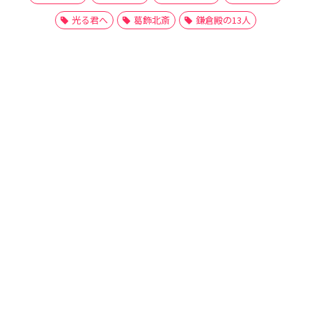
光る君へ
葛飾北斎
鎌倉殿の13人