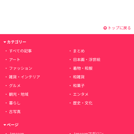
トップに戻る
カテゴリー
すべての記事
まとめ
アート
日本画・浮世絵
ファッション
着物・和服
雑貨・インテリア
和雑貨
グルメ
和菓子
観光・地域
エンタメ
暮らし
歴史・文化
古写真
ページ
Japaaan
Japaaanマガジン