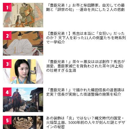
『豊臣兄弟！』お市と柴田勝家、自刃しての最
1
期と「辞世の句」…運命を共にした２人の悲劇
【豊臣兄弟！】秀吉は本当に「女狂い」だった
2
のか？ 天下人を彩った11人の側室たちを時系列
で一挙紹介
『豊臣兄弟！』茶々＝悪女はほぼ創作？秀吉が
3
溺愛、豊臣家滅亡を背負わされた茶々(井上和)
の壮絶すぎる生涯
『豊臣兄弟！』で描かれた織田信長の道普請は
4
史実？信長が実施した街道整備の施策を紹介
あの装飾は「炎」ではない？縄文時代の国宝・
5
火焔型土器、5000年前の人々が刻んだ謎とデザ
インの秘密