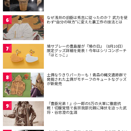
なぜ浅井の旧臣は秀吉に従ったのか？ 武力を使
6
わず“自分の味方”に変えた裏工作の技法とは
鳩サブレーの豊島屋が『鳩の日』（8月10日）
7
限定グッズ詳細を発表！今年はシリコンポーチ
「はとっこ」
土偶なりきりパーカーも！青森の縄文遺跡群で
8
発掘された土偶がモチーフのキュートなグッズ
が新発売
『豊臣兄弟！』小一郎の5万の大軍に徹底抗
9
戦！切腹覚悟で長宗我部元親に降伏を迫った武
将・谷忠澄の生涯