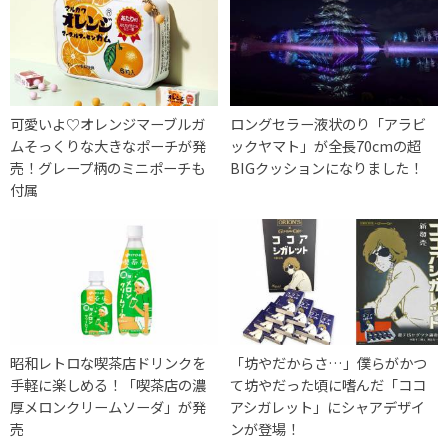
可愛いよ♡オレンジマーブルガ
ロングセラー液状のり「アラビ
ムそっくりな大きなポーチが発
ックヤマト」が全長70cmの超
売！グレープ柄のミニポーチも
BIGクッションになりました！
付属
昭和レトロな喫茶店ドリンクを
「坊やだからさ…」僕らがかつ
手軽に楽しめる！「喫茶店の濃
て坊やだった頃に嗜んだ「ココ
厚メロンクリームソーダ」が発
アシガレット」にシャアデザイ
売
ンが登場！