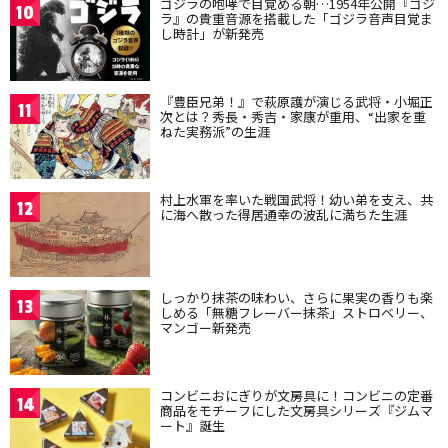
ゴジラの咆哮で目覚める朝…1954年公開『ゴジ
10
ラ』の貴重音源を搭載した「ゴジラ音声目覚ま
し時計」が新発売
『豊臣兄弟！』で萩原護が演じる武将・小堀正
11
次とは？秀長・秀吉・家康が重用、“出家を重
ねた実務派”の生涯
村上水軍を率いた戦国武将！幼い弟を支え、共
12
に海へ散った得居通幸の波乱に満ちた生涯
しっかり抹茶の味わい、さらに果実の香りも楽
13
しめる「無糖フレーバー抹茶」ストロベリー、
マンゴー新発売
コンビニおにぎりが文房具に！コンビニの定番
14
商品をモチーフにした文房具シリーズ『ジムマ
ート』誕生