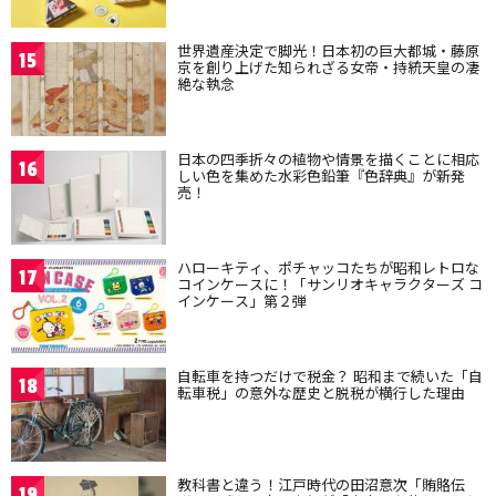
世界遺産決定で脚光！日本初の巨大都城・藤原
15
京を創り上げた知られざる女帝・持統天皇の凄
絶な執念
日本の四季折々の植物や情景を描くことに相応
16
しい色を集めた水彩色鉛筆『色辞典』が新発
売！
ハローキティ、ポチャッコたちが昭和レトロな
17
コインケースに！「サンリオキャラクターズ コ
インケース」第２弾
自転車を持つだけで税金？ 昭和まで続いた「自
18
転車税」の意外な歴史と脱税が横行した理由
教科書と違う！江戸時代の田沼意次「賄賂伝
19