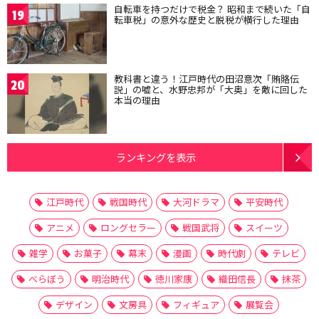
自転車を持つだけで税金？ 昭和まで続いた「自
19
転車税」の意外な歴史と脱税が横行した理由
教科書と違う！江戸時代の田沼意次「賄賂伝
20
説」の嘘と、水野忠邦が「大奥」を敵に回した
本当の理由
ランキングを表示
江戸時代
戦国時代
大河ドラマ
平安時代
アニメ
ロングセラー
戦国武将
スイーツ
雑学
お菓子
幕末
漫画
時代劇
テレビ
べらぼう
明治時代
徳川家康
織田信長
抹茶
デザイン
文房具
フィギュア
展覧会