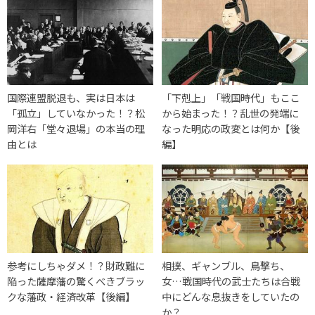
国際連盟脱退も、実は日本は
「下剋上」「戦国時代」もここ
「孤立」していなかった！？松
から始まった！？乱世の発端に
岡洋右「堂々退場」の本当の理
なった明応の政変とは何か【後
由とは
編】
参考にしちゃダメ！？財政難に
相撲、ギャンブル、鳥撃ち、
陥った薩摩藩の驚くべきブラッ
女…戦国時代の武士たちは合戦
クな藩政・経済改革【後編】
中にどんな息抜きをしていたの
か？