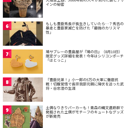
インの秘密
もしも豊臣秀長が長生きしていたら…？秀吉の
6
暴走と豊臣家滅亡を防げた「最強のカリスマ
性」
鳩サブレーの豊島屋が『鳩の日』（8月10日）
7
限定グッズ詳細を発表！今年はシリコンポーチ
「はとっこ」
『豊臣兄弟！』小一郎の5万の大軍に徹底抗
8
戦！切腹覚悟で長宗我部元親に降伏を迫った武
将・谷忠澄の生涯
土偶なりきりパーカーも！青森の縄文遺跡群で
9
発掘された土偶がモチーフのキュートなグッズ
が新発売