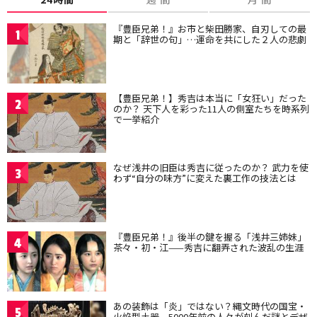
『豊臣兄弟！』お市と柴田勝家、自刃しての最
1
期と「辞世の句」…運命を共にした２人の悲劇
【豊臣兄弟！】秀吉は本当に「女狂い」だった
2
のか？ 天下人を彩った11人の側室たちを時系列
で一挙紹介
なぜ浅井の旧臣は秀吉に従ったのか？ 武力を使
3
わず“自分の味方”に変えた裏工作の技法とは
『豊臣兄弟！』後半の鍵を握る「浅井三姉妹」
4
茶々・初・江——秀吉に翻弄された波乱の生涯
あの装飾は「炎」ではない？縄文時代の国宝・
5
火焔型土器、5000年前の人々が刻んだ謎とデザ