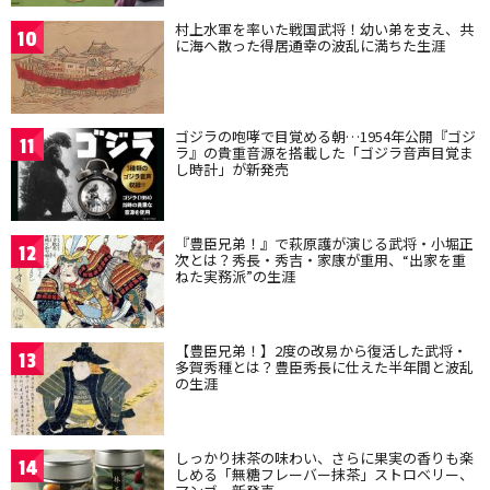
村上水軍を率いた戦国武将！幼い弟を支え、共
10
に海へ散った得居通幸の波乱に満ちた生涯
ゴジラの咆哮で目覚める朝…1954年公開『ゴジ
11
ラ』の貴重音源を搭載した「ゴジラ音声目覚ま
し時計」が新発売
『豊臣兄弟！』で萩原護が演じる武将・小堀正
12
次とは？秀長・秀吉・家康が重用、“出家を重
ねた実務派”の生涯
【豊臣兄弟！】2度の改易から復活した武将・
13
多賀秀種とは？豊臣秀長に仕えた半年間と波乱
の生涯
しっかり抹茶の味わい、さらに果実の香りも楽
14
しめる「無糖フレーバー抹茶」ストロベリー、