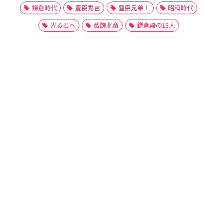
鎌倉時代
豊臣秀吉
豊臣兄弟！
昭和時代
光る君へ
葛飾北斎
鎌倉殿の13人