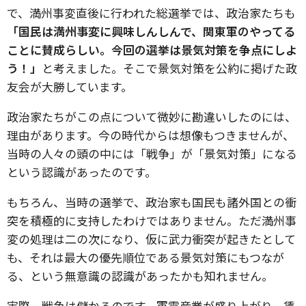
で、満州事変直後に行われた総選挙では、政治家たちも
「国民は満州事変に興味しんしんで、関東軍のやってる
ことに賛成らしい。今回の選挙は景気対策を争点にしよ
う！」
と考えました。そこで景気対策を公約に掲げた政
友会が大勝しています。
政治家たちがこの点について微妙に勘違いしたのには、
理由があります。今の時代からは想像もつきませんが、
当時の人々の頭の中には「戦争」が「景気対策」になる
という認識があったのです。
もちろん、当時の選挙で、政治家も国民も諸外国との衝
突を積極的に支持したわけではありません。ただ満州事
変の処理は二の次になり、仮に武力衝突が起きたとして
も、それは最大の優先順位である景気対策にもつなが
る、という無意識の認識があったかも知れません。
実際、戦争は儲かるのです。軍需産業が盛り上がり、賃