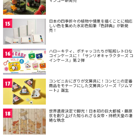
マンゴー新発売
日本の四季折々の植物や情景を描くことに相応
15
しい色を集めた水彩色鉛筆『色辞典』が新発
売！
ハローキティ、ポチャッコたちが昭和レトロな
16
コインケースに！「サンリオキャラクターズ コ
インケース」第２弾
コンビニおにぎりが文房具に！コンビニの定番
17
商品をモチーフにした文房具シリーズ『ジムマ
ート』誕生
世界遺産決定で脚光！日本初の巨大都城・藤原
18
京を創り上げた知られざる女帝・持統天皇の凄
絶な執念