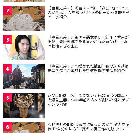
【豊臣兄弟！】秀吉は本当に「女狂い」だった
2
のか？ 天下人を彩った11人の側室たちを時系列
で一挙紹介
『豊臣兄弟！』茶々＝悪女はほぼ創作？秀吉が
3
溺愛、豊臣家滅亡を背負わされた茶々(井上和)
の壮絶すぎる生涯
『豊臣兄弟！』で描かれた織田信長の道普請は
4
史実？信長が実施した街道整備の施策を紹介
あの装飾は「炎」ではない？縄文時代の国宝・
5
火焔型土器、5000年前の人々が刻んだ謎とデザ
インの秘密
なぜ浅井の旧臣は秀吉に従ったのか？ 武力を使
6
わず“自分の味方”に変えた裏工作の技法とは