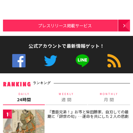
プレスリリース掲載サービス
公式アカウントで最新情報ゲット！
ランキング
RANKING
DAILY
WEEKLY
MONTHLY
24時間
週 間
月 間
『豊臣兄弟！』お市と柴田勝家、自刃しての最
1
期と「辞世の句」…運命を共にした２人の悲劇