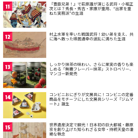
『豊臣兄弟！』で萩原護が演じる武将・小堀正
11
次とは？秀長・秀吉・家康が重用、“出家を重
ねた実務派”の生涯
村上水軍を率いた戦国武将！幼い弟を支え、共
12
に海へ散った得居通幸の波乱に満ちた生涯
しっかり抹茶の味わい、さらに果実の香りも楽
13
しめる「無糖フレーバー抹茶」ストロベリー、
マンゴー新発売
コンビニおにぎりが文房具に！コンビニの定番
14
商品をモチーフにした文房具シリーズ『ジムマ
ート』誕生
世界遺産決定で脚光！日本初の巨大都城・藤原
15
京を創り上げた知られざる女帝・持統天皇の凄
絶な執念