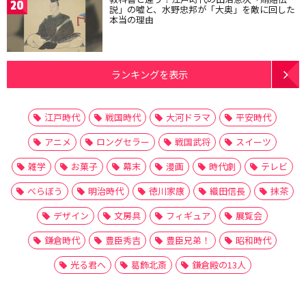
20
説」の嘘と、水野忠邦が「大奥」を敵に回した
本当の理由
ランキングを表示
江戸時代
戦国時代
大河ドラマ
平安時代
アニメ
ロングセラー
戦国武将
スイーツ
雑学
お菓子
幕末
漫画
時代劇
テレビ
べらぼう
明治時代
徳川家康
織田信長
抹茶
デザイン
文房具
フィギュア
展覧会
鎌倉時代
豊臣秀吉
豊臣兄弟！
昭和時代
光る君へ
葛飾北斎
鎌倉殿の13人