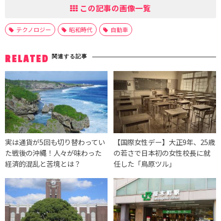
この記事の画像一覧
テクノロジー
昭和時代
自動車
関連する記事
RELATED
実は通貨が5回も切り替わってい
【国際女性デー】大正9年、25歳
た戦後の沖縄！人々が味わった
の若さで日本初の女性校長に就
経済的混乱と苦境とは？
任した「鳥原ツル」