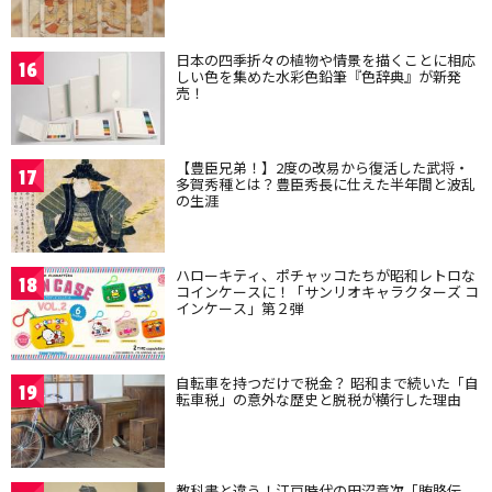
日本の四季折々の植物や情景を描くことに相応
16
しい色を集めた水彩色鉛筆『色辞典』が新発
売！
【豊臣兄弟！】2度の改易から復活した武将・
17
多賀秀種とは？豊臣秀長に仕えた半年間と波乱
の生涯
ハローキティ、ポチャッコたちが昭和レトロな
18
コインケースに！「サンリオキャラクターズ コ
インケース」第２弾
自転車を持つだけで税金？ 昭和まで続いた「自
19
転車税」の意外な歴史と脱税が横行した理由
教科書と違う！江戸時代の田沼意次「賄賂伝