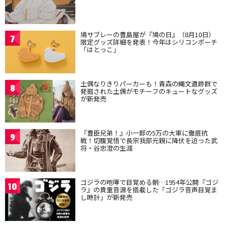
鳩サブレーの豊島屋が『鳩の日』（8月10日）
7
限定グッズ詳細を発表！今年はシリコンポーチ
「はとっこ」
土偶なりきりパーカーも！青森の縄文遺跡群で
8
発掘された土偶がモチーフのキュートなグッズ
が新発売
『豊臣兄弟！』小一郎の5万の大軍に徹底抗
9
戦！切腹覚悟で長宗我部元親に降伏を迫った武
将・谷忠澄の生涯
ゴジラの咆哮で目覚める朝…1954年公開『ゴジ
10
ラ』の貴重音源を搭載した「ゴジラ音声目覚ま
し時計」が新発売