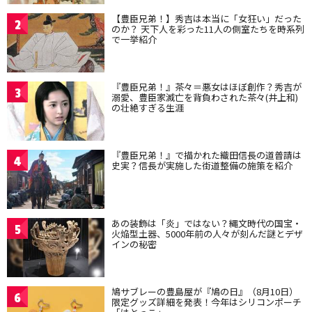
【豊臣兄弟！】秀吉は本当に「女狂い」だった
2
のか？ 天下人を彩った11人の側室たちを時系列
で一挙紹介
『豊臣兄弟！』茶々＝悪女はほぼ創作？秀吉が
3
溺愛、豊臣家滅亡を背負わされた茶々(井上和)
の壮絶すぎる生涯
『豊臣兄弟！』で描かれた織田信長の道普請は
4
史実？信長が実施した街道整備の施策を紹介
あの装飾は「炎」ではない？縄文時代の国宝・
5
火焔型土器、5000年前の人々が刻んだ謎とデザ
インの秘密
鳩サブレーの豊島屋が『鳩の日』（8月10日）
6
限定グッズ詳細を発表！今年はシリコンポーチ