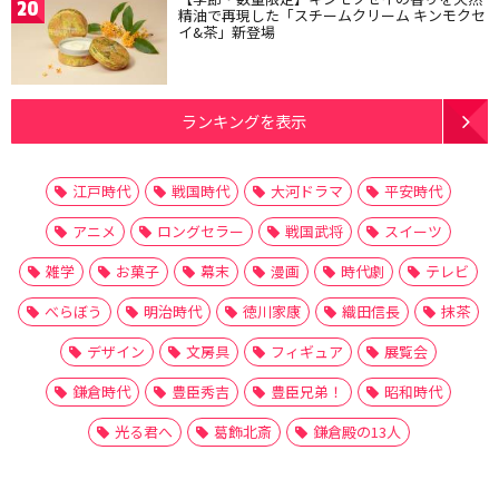
20
精油で再現した「スチームクリーム キンモクセ
イ&茶」新登場
ランキングを表示
江戸時代
戦国時代
大河ドラマ
平安時代
アニメ
ロングセラー
戦国武将
スイーツ
雑学
お菓子
幕末
漫画
時代劇
テレビ
べらぼう
明治時代
徳川家康
織田信長
抹茶
デザイン
文房具
フィギュア
展覧会
鎌倉時代
豊臣秀吉
豊臣兄弟！
昭和時代
光る君へ
葛飾北斎
鎌倉殿の13人