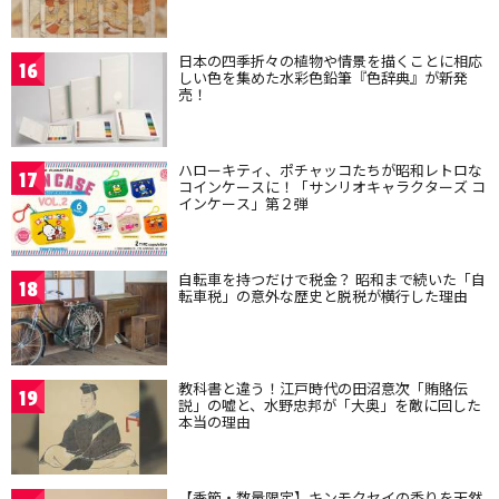
日本の四季折々の植物や情景を描くことに相応
16
しい色を集めた水彩色鉛筆『色辞典』が新発
売！
ハローキティ、ポチャッコたちが昭和レトロな
17
コインケースに！「サンリオキャラクターズ コ
インケース」第２弾
自転車を持つだけで税金？ 昭和まで続いた「自
18
転車税」の意外な歴史と脱税が横行した理由
教科書と違う！江戸時代の田沼意次「賄賂伝
19
説」の嘘と、水野忠邦が「大奥」を敵に回した
本当の理由
【季節・数量限定】キンモクセイの香りを天然