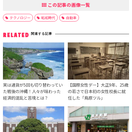
この記事の画像一覧
テクノロジー
昭和時代
自動車
関連する記事
RELATED
実は通貨が5回も切り替わってい
【国際女性デー】大正9年、25歳
た戦後の沖縄！人々が味わった
の若さで日本初の女性校長に就
経済的混乱と苦境とは？
任した「鳥原ツル」