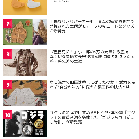
「はとっこ」
土偶なりきりパーカーも！青森の縄文遺跡群で
7
発掘された土偶がモチーフのキュートなグッズ
が新発売
『豊臣兄弟！』小一郎の5万の大軍に徹底抗
8
戦！切腹覚悟で長宗我部元親に降伏を迫った武
将・谷忠澄の生涯
なぜ浅井の旧臣は秀吉に従ったのか？ 武力を使
9
わず“自分の味方”に変えた裏工作の技法とは
ゴジラの咆哮で目覚める朝…1954年公開『ゴジ
10
ラ』の貴重音源を搭載した「ゴジラ音声目覚ま
し時計」が新発売