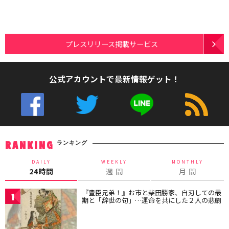
プレスリリース掲載サービス
公式アカウントで最新情報ゲット！
ランキング
RANKING
DAILY
WEEKLY
MONTHLY
24時間
週 間
月 間
『豊臣兄弟！』お市と柴田勝家、自刃しての最
1
期と「辞世の句」…運命を共にした２人の悲劇