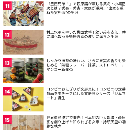
『豊臣兄弟！』で萩原護が演じる武将・小堀正
11
次とは？秀長・秀吉・家康が重用、“出家を重
ねた実務派”の生涯
村上水軍を率いた戦国武将！幼い弟を支え、共
12
に海へ散った得居通幸の波乱に満ちた生涯
しっかり抹茶の味わい、さらに果実の香りも楽
13
しめる「無糖フレーバー抹茶」ストロベリー、
マンゴー新発売
コンビニおにぎりが文房具に！コンビニの定番
14
商品をモチーフにした文房具シリーズ『ジムマ
ート』誕生
世界遺産決定で脚光！日本初の巨大都城・藤原
15
京を創り上げた知られざる女帝・持統天皇の凄
絶な執念