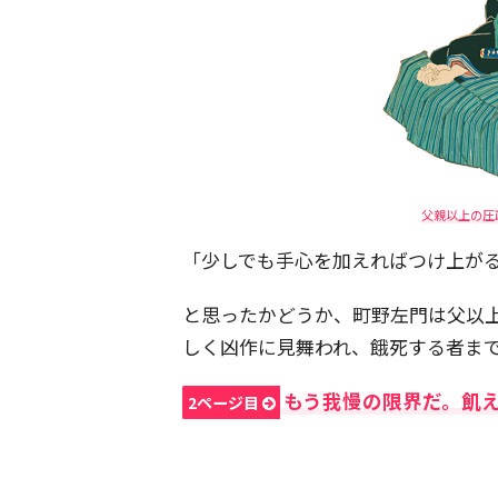
父親以上の圧
「少しでも手心を加えればつけ上が
と思ったかどうか、町野左門は父以
しく凶作に見舞われ、餓死する者ま
もう我慢の限界だ。飢
2ページ目