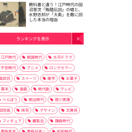
教科書と違う！江戸時代の田
沼意次「賄賂伝説」の嘘と、
水野忠邦が「大奥」を敵に回
した本当の理由
ランキングを表示
江戸時代
戦国時代
大河ドラマ
平安時代
アニメ
ロングセラー
国武将
スイーツ
雑学
お菓子
幕末
漫画
時代劇
テレビ
べらぼう
明治時代
徳川家康
田信長
抹茶
デザイン
文房具
フィギュア
展覧会
鎌倉時代
豊臣秀吉
豊臣兄弟！
昭和時代