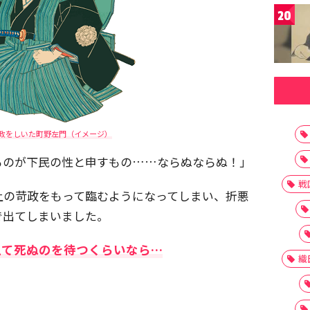
20
政をしいた町野左門（イメージ）
るのが下民の性と申すもの……ならぬならぬ！」
戦
上の苛政をもって臨むようになってしまい、折悪
で出てしまいました。
えて死ぬのを待つくらいなら…
織