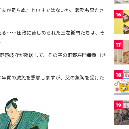
工夫が足らぬ』と申すではないか、義務も果たさ
16
れる……圧政に苦しめられた三左衛門たちは、そ
す。
17
町野壱岐守が隠居して、その子の
町野左門幸重
（さ
18
は年貢の減免を懇願しますが、父の薫陶を受けた
19