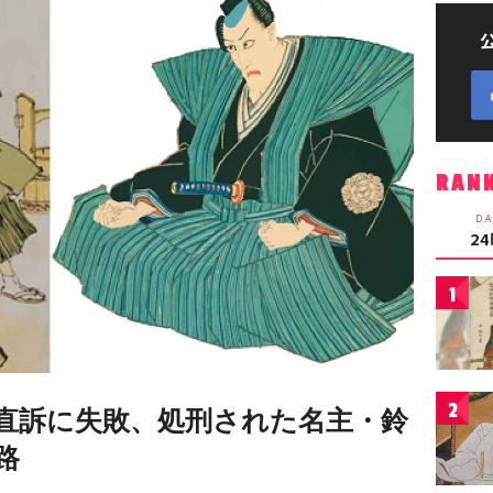
RAN
DA
2
1
2
直訴に失敗、処刑された名主・鈴
路