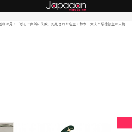
道様は見てござる…直訴に失敗、処刑された名主・鈴木三太夫と悪徳領主の末路