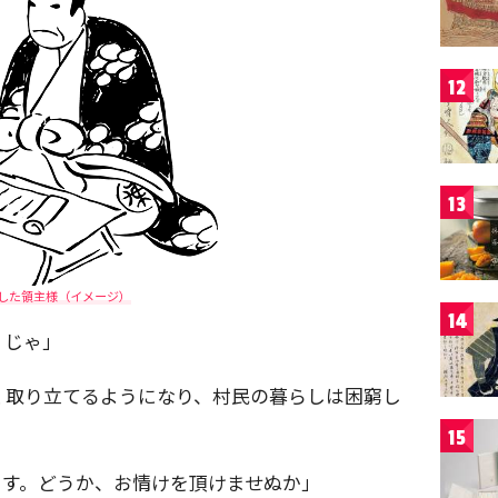
12
13
した領主様（イメージ）
14
、じゃ」
く取り立てるようになり、村民の暮らしは困窮し
15
ます。どうか、お情けを頂けませぬか」