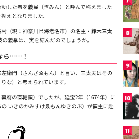
7
行動した者を
義民
（ぎみん）と呼んで称えました
き換えとなりました。
谷村（現：神奈川県海老名市）の名主・
鈴木三太
8
彼の義挙は、実を結んだのでしょうか。
なら……！
9
三左衛門
（さんざゑもん）と言い、三太夫はその
くりな）と考えられています。
幕府の直轄領）でしたが、延宝2年（1674年）に
10
ちの いきのかみすけゑもんゆきのぶ）が領主に赴
11