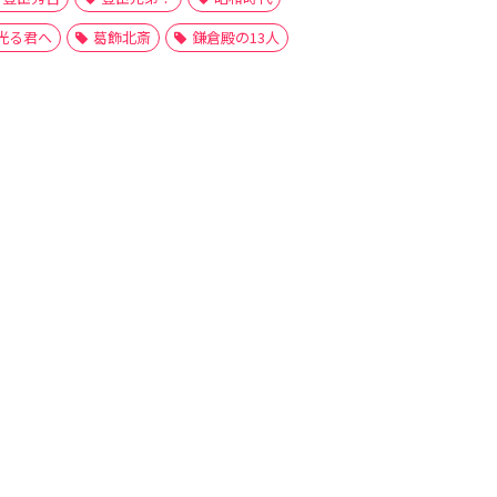
光る君へ
葛飾北斎
鎌倉殿の13人