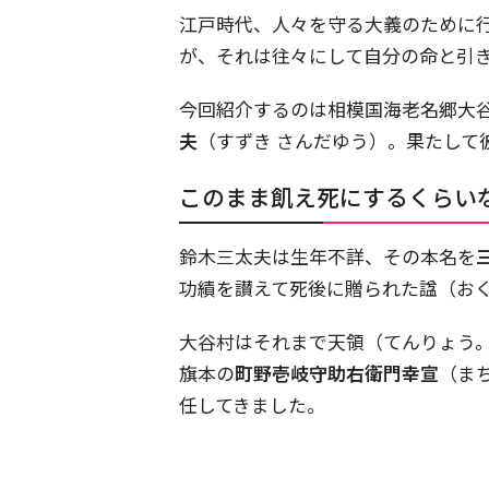
江戸時代、人々を守る大義のために
が、それは往々にして自分の命と引
今回紹介するのは相模国海老名郷大
夫
（すずき さんだゆう）。果たして
このまま飢え死にするくらい
鈴木三太夫は生年不詳、その本名を
功績を讃えて死後に贈られた諡（お
大谷村はそれまで天領（てんりょう。
旗本の
町野壱岐守助右衛門幸宣
（ま
任してきました。