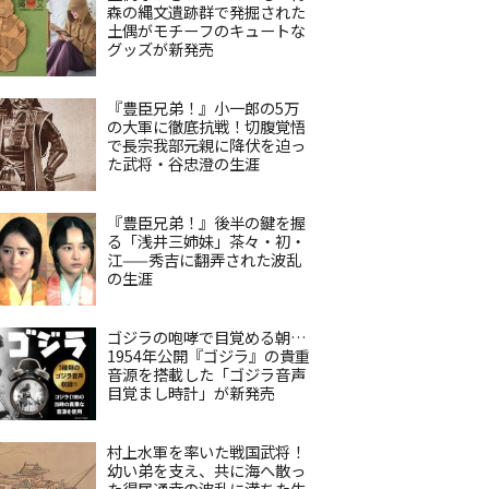
森の縄文遺跡群で発掘された
土偶がモチーフのキュートな
グッズが新発売
『豊臣兄弟！』小一郎の5万
の大軍に徹底抗戦！切腹覚悟
で長宗我部元親に降伏を迫っ
た武将・谷忠澄の生涯
『豊臣兄弟！』後半の鍵を握
る「浅井三姉妹」茶々・初・
江——秀吉に翻弄された波乱
の生涯
ゴジラの咆哮で目覚める朝…
1954年公開『ゴジラ』の貴重
音源を搭載した「ゴジラ音声
目覚まし時計」が新発売
村上水軍を率いた戦国武将！
幼い弟を支え、共に海へ散っ
た得居通幸の波乱に満ちた生