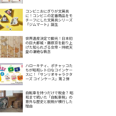
コンビニおにぎりが文房具
に！コンビニの定番商品をモ
チーフにした文房具シリーズ
『ジムマート』誕生
世界遺産決定で脚光！日本初
の巨大都城・藤原京を創り上
げた知られざる女帝・持統天
皇の凄絶な執念
ハローキティ、ポチャッコた
ちが昭和レトロなコインケー
スに！「サンリオキャラクタ
ーズ コインケース」第２弾
自転車を持つだけで税金？ 昭
和まで続いた「自転車税」の
意外な歴史と脱税が横行した
理由