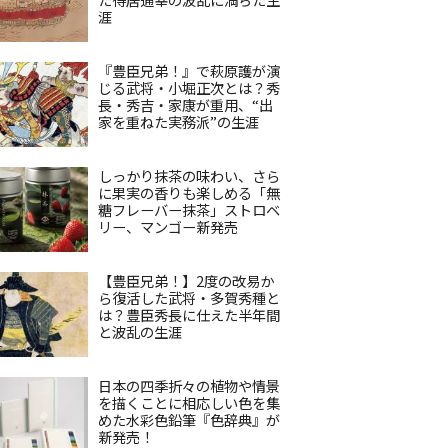
涯
『豊臣兄弟！』で萩原護が演
じる武将・小堀正次とは？秀
長・秀吉・家康が重用、“出
家を重ねた実務派”の生涯
しっかり抹茶の味わい、さら
に果実の香りも楽しめる「無
糖フレーバー抹茶」ストロベ
リー、マンゴー新発売
【豊臣兄弟！】2度の改易か
ら復活した武将・多賀秀種と
は？豊臣秀長に仕えた半年間
と波乱の生涯
日本の四季折々の植物や情景
を描くことに相応しい色を集
めた水彩色鉛筆『色辞典』が
新発売！