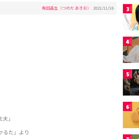
角田晶生（つのだ あきお）
2021/11/16
3
4
5
6
太夫」
かるた」より