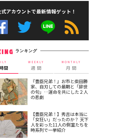
公式アカウントで最新情報ゲット！
ランキング
KING
ILY
WEEKLY
MONTHLY
4時間
週 間
月 間
『豊臣兄弟！』お市と柴田勝
家、自刃しての最期と「辞世
の句」…運命を共にした２人
の悲劇
【豊臣兄弟！】秀吉は本当に
「女狂い」だったのか？ 天下
人を彩った11人の側室たちを
時系列で一挙紹介