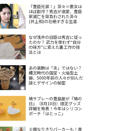
『豊臣兄弟！』茶々＝悪女は
ほぼ創作？秀吉が溺愛、豊臣
家滅亡を背負わされた茶々
(井上和)の壮絶すぎる生涯
なぜ浅井の旧臣は秀吉に従っ
たのか？ 武力を使わず“自分
の味方”に変えた裏工作の技
法とは
あの装飾は「炎」ではない？
縄文時代の国宝・火焔型土
器、5000年前の人々が刻んだ
謎とデザインの秘密
鳩サブレーの豊島屋が『鳩の
日』（8月10日）限定グッズ
詳細を発表！今年はシリコン
ポーチ「はとっこ」
土偶なりきりパーカーも！青