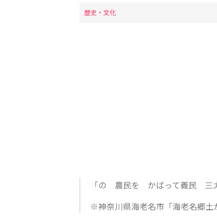
歴史・文化
「の 農民を かばって義民 三
※神奈川県海老名市「海老名郷土