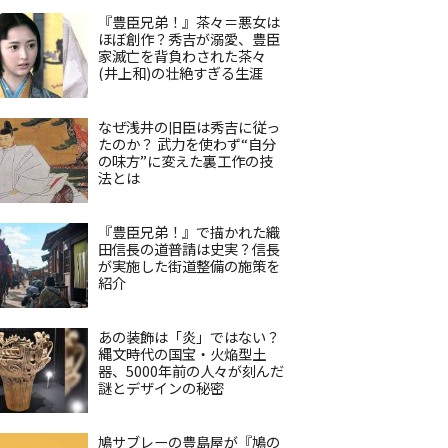
『豊臣兄弟！』茶々＝悪女は
ほぼ創作？秀吉が溺愛、豊臣
家滅亡を背負わされた茶々
(井上和)の壮絶すぎる生涯
なぜ浅井の旧臣は秀吉に従っ
たのか？ 武力を使わず“自分
の味方”に変えた裏工作の技
法とは
『豊臣兄弟！』で描かれた織
田信長の道普請は史実？信長
が実施した街道整備の施策を
紹介
あの装飾は「炎」ではない？
縄文時代の国宝・火焔型土
器、5000年前の人々が刻んだ
謎とデザインの秘密
鳩サブレーの豊島屋が『鳩の