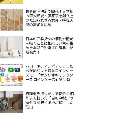
世界遺産決定で脚光！日本初
の巨大都城・藤原京を創り上
げた知られざる女帝・持統天
皇の凄絶な執念
日本の四季折々の植物や情景
を描くことに相応しい色を集
めた水彩色鉛筆『色辞典』が
新発売！
ハローキティ、ポチャッコた
ちが昭和レトロなコインケー
スに！「サンリオキャラクタ
ーズ コインケース」第２弾
自転車を持つだけで税金？ 昭
和まで続いた「自転車税」の
意外な歴史と脱税が横行した
理由