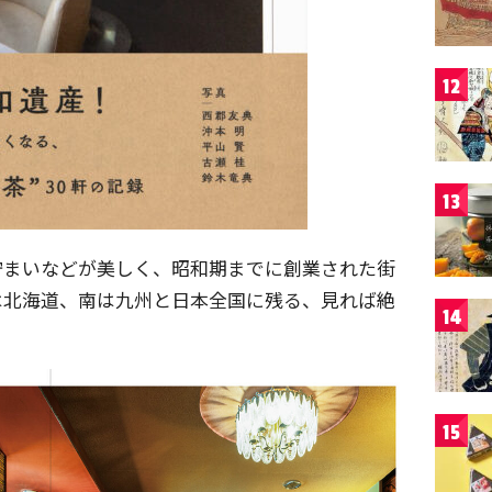
12
13
佇まいなどが美しく、昭和期までに創業された街
は北海道、南は九州と日本全国に残る、見れば絶
14
15