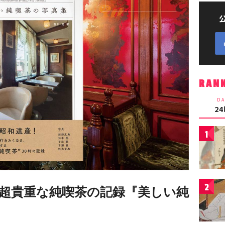
RAN
DA
2
1
2
超貴重な純喫茶の記録『美しい純