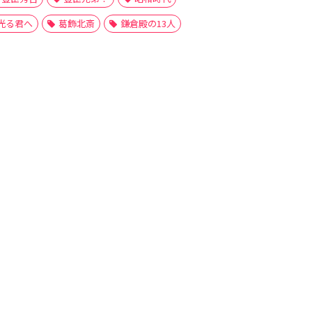
光る君へ
葛飾北斎
鎌倉殿の13人