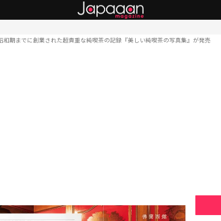
昭和期までに創業された超貴重な純喫茶の記録『美しい純喫茶の写真集』が発売