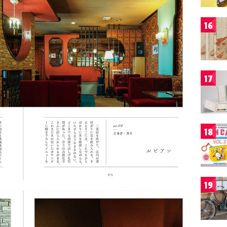
16
17
18
19