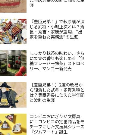
涯
『豊臣兄弟！』で萩原護が演
じる武将・小堀正次とは？秀
長・秀吉・家康が重用、“出
家を重ねた実務派”の生涯
しっかり抹茶の味わい、さら
に果実の香りも楽しめる「無
糖フレーバー抹茶」ストロベ
リー、マンゴー新発売
【豊臣兄弟！】2度の改易か
ら復活した武将・多賀秀種と
は？豊臣秀長に仕えた半年間
と波乱の生涯
コンビニおにぎりが文房具
に！コンビニの定番商品をモ
チーフにした文房具シリーズ
『ジムマート』誕生