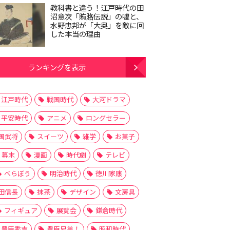
教科書と違う！江戸時代の田
沼意次「賄賂伝説」の嘘と、
水野忠邦が「大奥」を敵に回
した本当の理由
ランキングを表示
江戸時代
戦国時代
大河ドラマ
平安時代
アニメ
ロングセラー
国武将
スイーツ
雑学
お菓子
幕末
漫画
時代劇
テレビ
べらぼう
明治時代
徳川家康
田信長
抹茶
デザイン
文房具
フィギュア
展覧会
鎌倉時代
豊臣秀吉
豊臣兄弟！
昭和時代