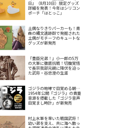
日』（8月10日）限定グッズ
詳細を発表！今年はシリコン
ポーチ「はとっこ」
土偶なりきりパーカーも！青
森の縄文遺跡群で発掘された
土偶がモチーフのキュートな
グッズが新発売
『豊臣兄弟！』小一郎の5万
の大軍に徹底抗戦！切腹覚悟
で長宗我部元親に降伏を迫っ
た武将・谷忠澄の生涯
ゴジラの咆哮で目覚める朝…
1954年公開『ゴジラ』の貴重
音源を搭載した「ゴジラ音声
目覚まし時計」が新発売
村上水軍を率いた戦国武将！
幼い弟を支え、共に海へ散っ
た得居通幸の波乱に満ちた生