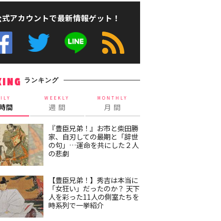
公式アカウントで最新情報ゲット！
ランキング
KING
ILY
WEEKLY
MONTHLY
4時間
週 間
月 間
『豊臣兄弟！』お市と柴田勝
家、自刃しての最期と「辞世
の句」…運命を共にした２人
の悲劇
【豊臣兄弟！】秀吉は本当に
「女狂い」だったのか？ 天下
人を彩った11人の側室たちを
時系列で一挙紹介