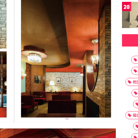
20
戦
織