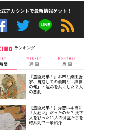
公式アカウントで最新情報ゲット！
ランキング
KING
ILY
WEEKLY
MONTHLY
4時間
週 間
月 間
『豊臣兄弟！』お市と柴田勝
家、自刃しての最期と「辞世
の句」…運命を共にした２人
の悲劇
【豊臣兄弟！】秀吉は本当に
「女狂い」だったのか？ 天下
人を彩った11人の側室たちを
時系列で一挙紹介