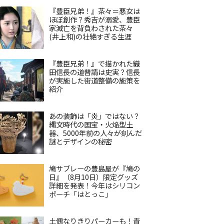
『豊臣兄弟！』茶々＝悪女は
ほぼ創作？秀吉が溺愛、豊臣
家滅亡を背負わされた茶々
(井上和)の壮絶すぎる生涯
『豊臣兄弟！』で描かれた織
田信長の道普請は史実？信長
が実施した街道整備の施策を
紹介
あの装飾は「炎」ではない？
縄文時代の国宝・火焔型土
器、5000年前の人々が刻んだ
謎とデザインの秘密
鳩サブレーの豊島屋が『鳩の
日』（8月10日）限定グッズ
詳細を発表！今年はシリコン
ポーチ「はとっこ」
土偶なりきりパーカーも！青