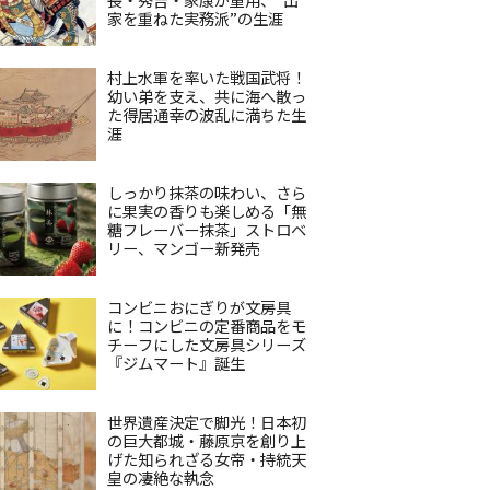
家を重ねた実務派”の生涯
村上水軍を率いた戦国武将！
幼い弟を支え、共に海へ散っ
た得居通幸の波乱に満ちた生
涯
しっかり抹茶の味わい、さら
に果実の香りも楽しめる「無
糖フレーバー抹茶」ストロベ
リー、マンゴー新発売
コンビニおにぎりが文房具
に！コンビニの定番商品をモ
チーフにした文房具シリーズ
『ジムマート』誕生
世界遺産決定で脚光！日本初
の巨大都城・藤原京を創り上
げた知られざる女帝・持統天
皇の凄絶な執念