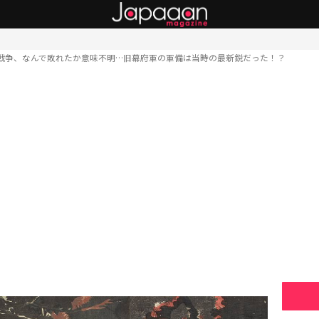
戦争、なんで敗れたか意味不明…旧幕府軍の軍備は当時の最新鋭だった！？