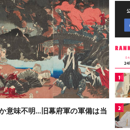
RAN
DA
2
1
2
か意味不明…旧幕府軍の軍備は当