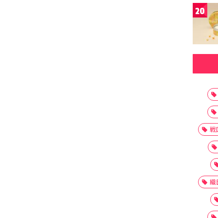
20
戦
織