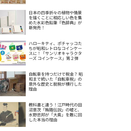
日本の四季折々の植物や情景
を描くことに相応しい色を集
めた水彩色鉛筆『色辞典』が
新発売！
ハローキティ、ポチャッコた
ちが昭和レトロなコインケー
スに！「サンリオキャラクタ
ーズ コインケース」第２弾
自転車を持つだけで税金？ 昭
和まで続いた「自転車税」の
意外な歴史と脱税が横行した
理由
教科書と違う！江戸時代の田
沼意次「賄賂伝説」の嘘と、
水野忠邦が「大奥」を敵に回
した本当の理由