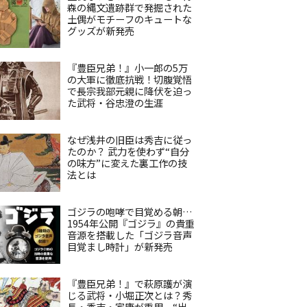
森の縄文遺跡群で発掘された
土偶がモチーフのキュートな
グッズが新発売
『豊臣兄弟！』小一郎の5万
の大軍に徹底抗戦！切腹覚悟
で長宗我部元親に降伏を迫っ
た武将・谷忠澄の生涯
なぜ浅井の旧臣は秀吉に従っ
たのか？ 武力を使わず“自分
の味方”に変えた裏工作の技
法とは
ゴジラの咆哮で目覚める朝…
1954年公開『ゴジラ』の貴重
音源を搭載した「ゴジラ音声
目覚まし時計」が新発売
『豊臣兄弟！』で萩原護が演
じる武将・小堀正次とは？秀
長・秀吉・家康が重用、“出