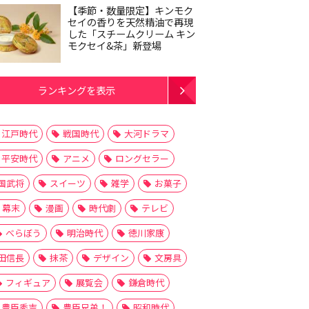
【季節・数量限定】キンモク
セイの香りを天然精油で再現
した「スチームクリーム キン
モクセイ&茶」新登場
ランキングを表示
江戸時代
戦国時代
大河ドラマ
平安時代
アニメ
ロングセラー
国武将
スイーツ
雑学
お菓子
幕末
漫画
時代劇
テレビ
べらぼう
明治時代
徳川家康
田信長
抹茶
デザイン
文房具
フィギュア
展覧会
鎌倉時代
豊臣秀吉
豊臣兄弟！
昭和時代