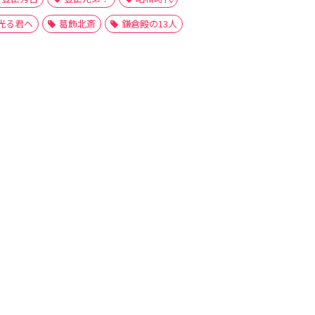
光る君へ
葛飾北斎
鎌倉殿の13人