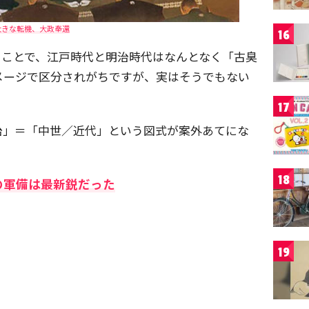
大きな転機、大政奉還
16
ることで、江戸時代と明治時代はなんとなく「古臭
メージで区分されがちですが、実はそうでもない
17
治」＝「中世／近代」という図式が案外あてにな
18
の軍備は最新鋭だった
19