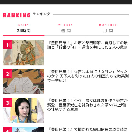
ランキング
RANKING
DAILY
WEEKLY
MONTHLY
24時間
週 間
月 間
『豊臣兄弟！』お市と柴田勝家、自刃しての最
1
期と「辞世の句」…運命を共にした２人の悲劇
【豊臣兄弟！】秀吉は本当に「女狂い」だった
2
のか？ 天下人を彩った11人の側室たちを時系列
で一挙紹介
『豊臣兄弟！』茶々＝悪女はほぼ創作？秀吉が
3
溺愛、豊臣家滅亡を背負わされた茶々(井上和)
の壮絶すぎる生涯
『豊臣兄弟！』で描かれた織田信長の道普請は