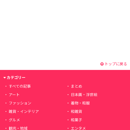
トップに戻る
カテゴリー
すべての記事
まとめ
アート
日本画・浮世絵
ファッション
着物・和服
雑貨・インテリア
和雑貨
グルメ
和菓子
観光・地域
エンタメ