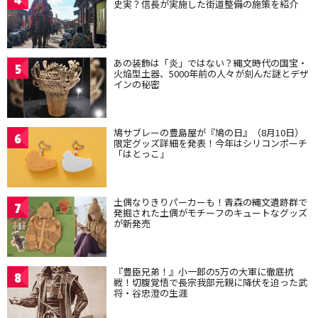
4
史実？信長が実施した街道整備の施策を紹介
あの装飾は「炎」ではない？縄文時代の国宝・
5
火焔型土器、5000年前の人々が刻んだ謎とデザ
インの秘密
鳩サブレーの豊島屋が『鳩の日』（8月10日）
6
限定グッズ詳細を発表！今年はシリコンポーチ
「はとっこ」
土偶なりきりパーカーも！青森の縄文遺跡群で
7
発掘された土偶がモチーフのキュートなグッズ
が新発売
『豊臣兄弟！』小一郎の5万の大軍に徹底抗
8
戦！切腹覚悟で長宗我部元親に降伏を迫った武
将・谷忠澄の生涯