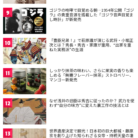
ゴジラの咆哮で目覚める朝…1954年公開『ゴジ
9
ラ』の貴重音源を搭載した「ゴジラ音声目覚ま
し時計」が新発売
『豊臣兄弟！』で萩原護が演じる武将・小堀正
10
次とは？秀長・秀吉・家康が重用、“出家を重
ねた実務派”の生涯
しっかり抹茶の味わい、さらに果実の香りも楽
11
しめる「無糖フレーバー抹茶」ストロベリー、
マンゴー新発売
なぜ浅井の旧臣は秀吉に従ったのか？ 武力を使
12
わず“自分の味方”に変えた裏工作の技法とは
世界遺産決定で脚光！日本初の巨大都城・藤原
13
京を創り上げた知られざる女帝・持統天皇の凄