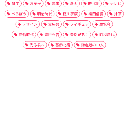
雑学
お菓子
幕末
漫画
時代劇
テレビ
べらぼう
明治時代
徳川家康
織田信長
抹茶
デザイン
文房具
フィギュア
展覧会
鎌倉時代
豊臣秀吉
豊臣兄弟！
昭和時代
光る君へ
葛飾北斎
鎌倉殿の13人