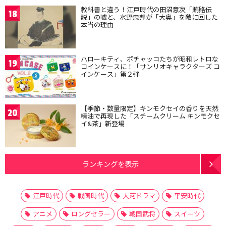
教科書と違う！江戸時代の田沼意次「賄賂伝
18
説」の嘘と、水野忠邦が「大奥」を敵に回した
本当の理由
ハローキティ、ポチャッコたちが昭和レトロな
19
コインケースに！「サンリオキャラクターズ コ
インケース」第２弾
【季節・数量限定】キンモクセイの香りを天然
20
精油で再現した「スチームクリーム キンモクセ
イ&茶」新登場
ランキングを表示
江戸時代
戦国時代
大河ドラマ
平安時代
アニメ
ロングセラー
戦国武将
スイーツ