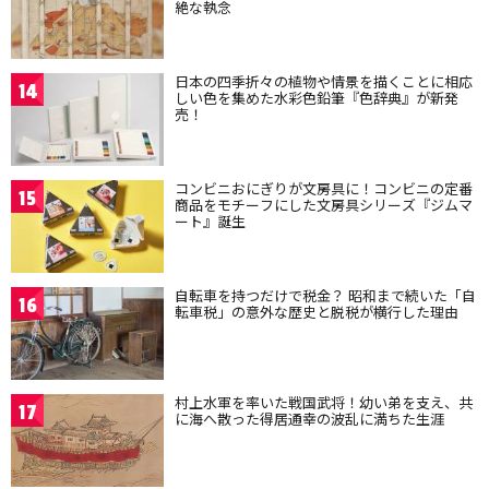
絶な執念
日本の四季折々の植物や情景を描くことに相応
14
しい色を集めた水彩色鉛筆『色辞典』が新発
売！
コンビニおにぎりが文房具に！コンビニの定番
15
商品をモチーフにした文房具シリーズ『ジムマ
ート』誕生
自転車を持つだけで税金？ 昭和まで続いた「自
16
転車税」の意外な歴史と脱税が横行した理由
村上水軍を率いた戦国武将！幼い弟を支え、共
17
に海へ散った得居通幸の波乱に満ちた生涯