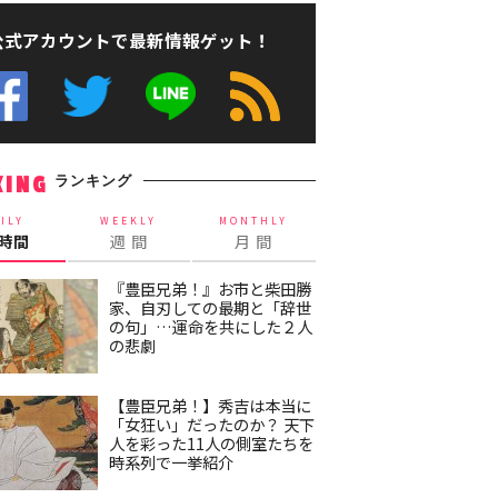
公式アカウントで最新情報ゲット！
ランキング
KING
ILY
WEEKLY
MONTHLY
4時間
週 間
月 間
『豊臣兄弟！』お市と柴田勝
家、自刃しての最期と「辞世
の句」…運命を共にした２人
の悲劇
【豊臣兄弟！】秀吉は本当に
「女狂い」だったのか？ 天下
人を彩った11人の側室たちを
時系列で一挙紹介