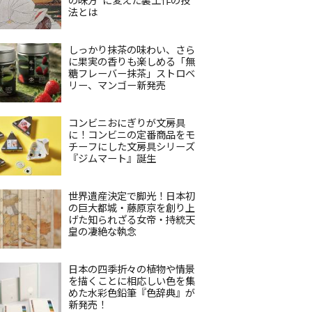
法とは
しっかり抹茶の味わい、さら
に果実の香りも楽しめる「無
糖フレーバー抹茶」ストロベ
リー、マンゴー新発売
コンビニおにぎりが文房具
に！コンビニの定番商品をモ
チーフにした文房具シリーズ
『ジムマート』誕生
世界遺産決定で脚光！日本初
の巨大都城・藤原京を創り上
げた知られざる女帝・持統天
皇の凄絶な執念
日本の四季折々の植物や情景
を描くことに相応しい色を集
めた水彩色鉛筆『色辞典』が
新発売！