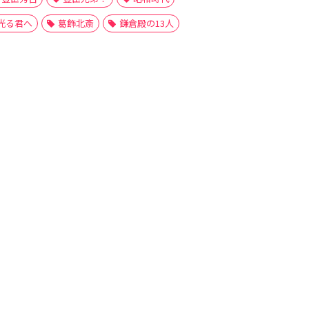
光る君へ
葛飾北斎
鎌倉殿の13人