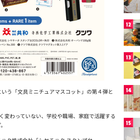
12
13
14
という「文具ミニチュアマスコット」の第４弾と
。
きく変わっていない、学校や職場、家庭で活躍する
15
プ。