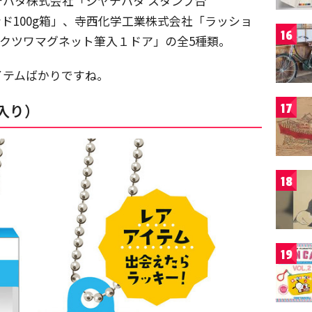
ハタ株式会社「シヤチハタ スタンプ台
ンド100g箱」、寺西化学工業株式会社「ラッショ
16
社 「クツワマグネット筆入１ドア」の全5種類。
イテムばかりですね。
入り）
17
18
19