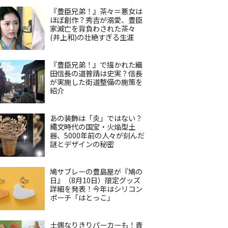
『豊臣兄弟！』茶々＝悪女は
ほぼ創作？秀吉が溺愛、豊臣
家滅亡を背負わされた茶々
(井上和)の壮絶すぎる生涯
『豊臣兄弟！』で描かれた織
田信長の道普請は史実？信長
が実施した街道整備の施策を
紹介
あの装飾は「炎」ではない？
縄文時代の国宝・火焔型土
器、5000年前の人々が刻んだ
謎とデザインの秘密
鳩サブレーの豊島屋が『鳩の
日』（8月10日）限定グッズ
詳細を発表！今年はシリコン
ポーチ「はとっこ」
土偶なりきりパーカーも！青