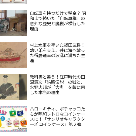
自転車を持つだけで税金？ 昭
和まで続いた「自転車税」の
意外な歴史と脱税が横行した
理由
村上水軍を率いた戦国武将！
幼い弟を支え、共に海へ散っ
た得居通幸の波乱に満ちた生
涯
教科書と違う！江戸時代の田
沼意次「賄賂伝説」の嘘と、
水野忠邦が「大奥」を敵に回
した本当の理由
ハローキティ、ポチャッコた
ちが昭和レトロなコインケー
スに！「サンリオキャラクタ
ーズ コインケース」第２弾