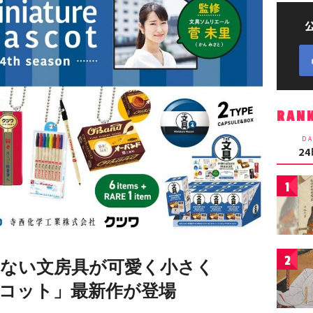
RAN
DA
2
1
2
ない文房具が可愛く小さく
コット」最新作が登場