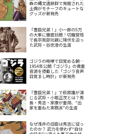
森の縄文遺跡群で発掘された
土偶がモチーフのキュートな
グッズが新発売
『豊臣兄弟！』小一郎の5万
の大軍に徹底抗戦！切腹覚悟
で長宗我部元親に降伏を迫っ
た武将・谷忠澄の生涯
ゴジラの咆哮で目覚める朝…
1954年公開『ゴジラ』の貴重
音源を搭載した「ゴジラ音声
目覚まし時計」が新発売
『豊臣兄弟！』で萩原護が演
じる武将・小堀正次とは？秀
長・秀吉・家康が重用、“出
家を重ねた実務派”の生涯
なぜ浅井の旧臣は秀吉に従っ
たのか？ 武力を使わず“自分
の味方”に変えた裏工作の技