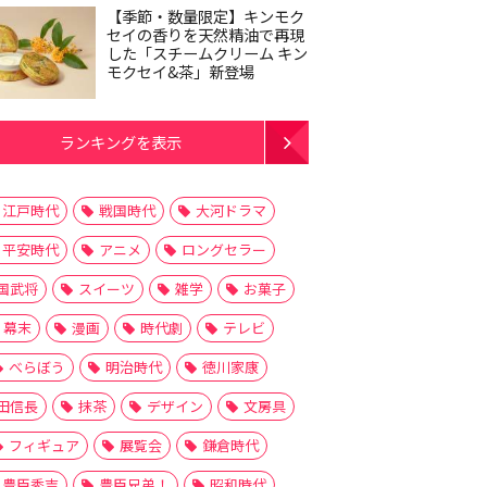
【季節・数量限定】キンモク
セイの香りを天然精油で再現
した「スチームクリーム キン
モクセイ&茶」新登場
ランキングを表示
江戸時代
戦国時代
大河ドラマ
平安時代
アニメ
ロングセラー
国武将
スイーツ
雑学
お菓子
幕末
漫画
時代劇
テレビ
べらぼう
明治時代
徳川家康
田信長
抹茶
デザイン
文房具
フィギュア
展覧会
鎌倉時代
豊臣秀吉
豊臣兄弟！
昭和時代